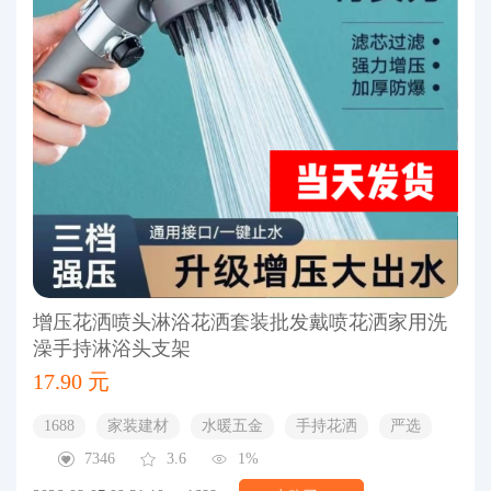
增压花洒喷头淋浴花洒套装批发戴喷花洒家用洗
澡手持淋浴头支架
17.90 元
1688
家装建材
水暖五金
手持花洒
严选
7346
3.6
1%