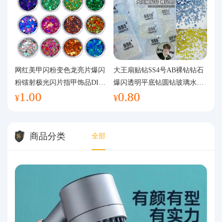
网红美甲闪粉变色龙亮片爆闪
大王扇贴钻SS4号AB裸钻钻石
粉镭射极光闪片指甲饰品DIY
爆闪透明平底钻圆钻玻璃水钻
1.00
0.80
手工流麻
美甲钻饰
¥
¥
商品分类
全部