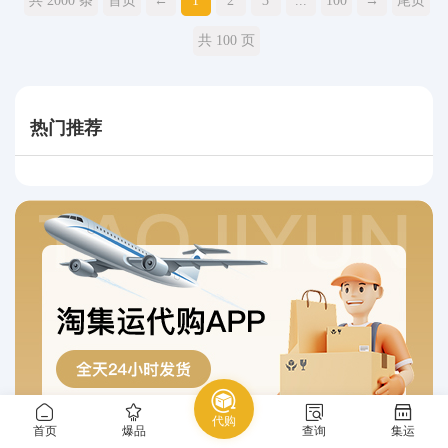
共 2000 条
首页
←
1
2
3
...
100
→
尾页
共 100 页
热门推荐
代购
首页
爆品
查询
集运