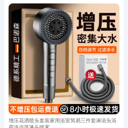
增压花洒喷头套装家用浴室简易三件套淋浴头浴
霸洗澡莲蓬头喷雾