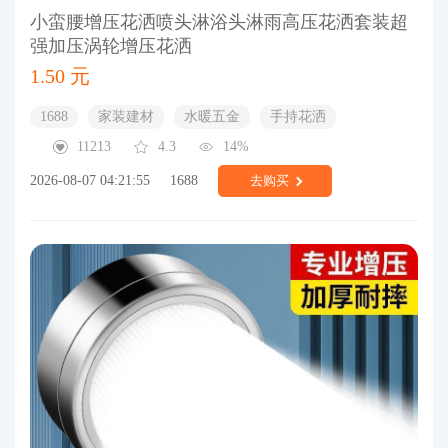
小蛮腰增压花洒喷头淋浴头淋雨高压花洒套装超
强加压涡轮增压花洒
1.50 元
1688
家装建材
水暖五金
手持花洒
11213
4.3
14%
2026-08-07 04:21:55
1688
去购买