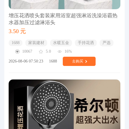
增压花洒喷头套装家用浴室超强淋浴洗澡浴霸热
水器加压过滤淋浴头
3.50 元
1688
家装建材
水暖五金
手持花洒
严选
10067
5.0
16%
2026-08-06 07:50:23
1688
去购买