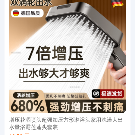
增压花洒喷头超强加压方形淋浴头家用洗澡大出
水量浴霸莲蓬头套装