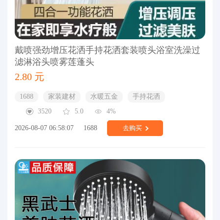
戴喷强劲增压花洒手持花洒套装喷头浴室洗澡过
滤淋浴头喷雾莲蓬头
2.80 元
1688
家装建材
水暖五金
手持花洒
3520
5.0
4%
2026-08-07 06:58:07
1688
去购买