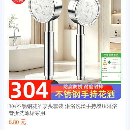
304不锈钢花洒喷头套装 淋浴洗澡手持增压淋浴
管拆洗除垢家用
6.80 元