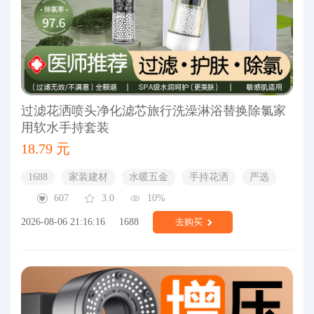
过滤花洒喷头净化滤芯旅行洗澡淋浴替换除氯家
用软水手持套装
18.79 元
1688
家装建材
水暖五金
手持花洒
严选
607
3.0
10%
2026-08-06 21:16:16
1688
去购买