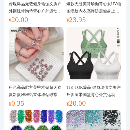
代购问答
跨境爆品无缝健身瑜伽文胸户
爆款无缝美背瑜伽背心女UV领
外训练带胸垫背心户外运动瑜
条螺纹内衣高弹防震健身上装
20.00
23.95
伽服女
运动文胸
关于我们
¥
¥
粉色高品肥方美甲堆钻超闪春
TIK TOK爆品 健身瑜伽文胸户
夏新款堆堆钻立体堆钻球指甲
外训练带胸垫背心外贸运动瑜
0.35
20.00
装饰品
伽服女
¥
¥