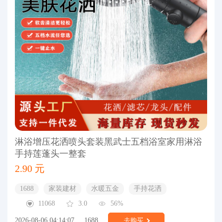
淋浴增压花洒喷头套装黑武士五档浴室家用淋浴
手持莲蓬头一整套
2.90 元
1688
家装建材
水暖五金
手持花洒
11068
3.0
56%
2026-08-06 04:14:07
1688
去购买