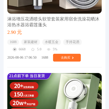
淋浴增压花洒喷头软管套装家用宿舍洗澡花晒沐
浴热水器浴霸莲蓬头
2.90 元
1688
家装建材
水暖五金
手持花洒
6668
5.0
5%
2026-08-06 17:06:50
1688
去购买