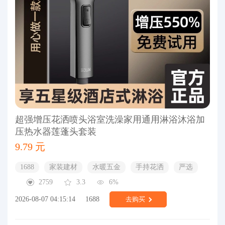
超强增压花洒喷头浴室洗澡家用通用淋浴沐浴加
压热水器莲蓬头套装
9.79 元
1688
家装建材
水暖五金
手持花洒
严选
2759
3.3
6%
2026-08-07 04:15:14
1688
去购买