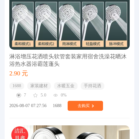
淋浴增压花洒喷头软管套装家用宿舍洗澡花晒沐
浴热水器浴霸莲蓬头
2.90 元
1688
家装建材
水暖五金
手持花洒
7
5.0
0%
2026-08-07 07:27:56
1688
去购买