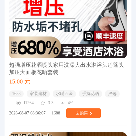
超强增压花洒喷头家用洗澡大出水淋浴头莲蓬头
加压大面板花晒套装
15.00 元
1688
家装建材
水暖五金
手持花洒
严选
11264
3.3
4%
2026-08-07 08:36:07
1688
去购买