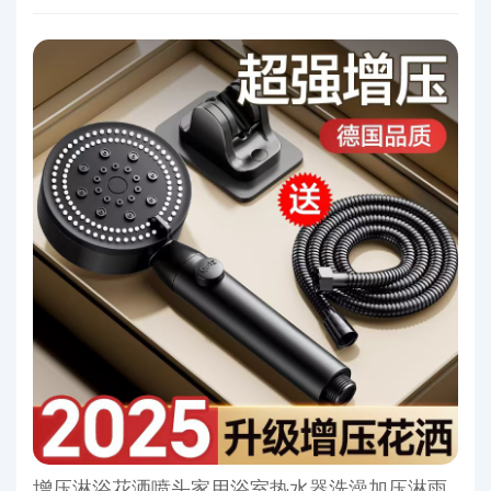
增压淋浴花洒喷头家用浴室热水器洗澡加压淋雨