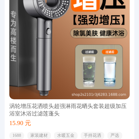
涡轮增压花洒喷头超强淋雨花晒头套装超级加压
浴室沐浴过滤莲蓬头
15.90 元
1688
家装建材
水暖五金
手持花洒
严选