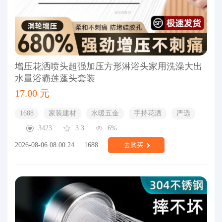
增压花洒喷头超强加压方形淋浴头家用洗澡大出
水量浴霸莲蓬头套装
17.00 元
1688
家装建材
水暖五金
手持花洒
严选
3423
3.3
6%
2026-08-06 08:00:24
1688
去购买