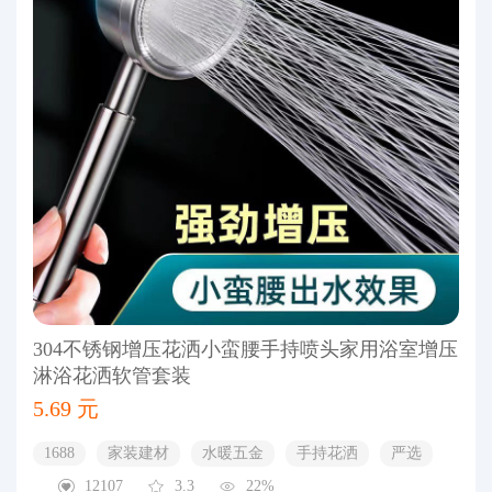
304不锈钢增压花洒小蛮腰手持喷头家用浴室增压
淋浴花洒软管套装
5.69 元
1688
家装建材
水暖五金
手持花洒
严选
12107
3.3
22%