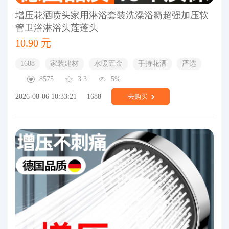
增压花洒喷头家用淋浴套装洗澡浴霸超强加压软
管卫浴淋浴头莲蓬头
10.90 元
1688
家装建材
水暖五金
手持花洒
严选
8575
3.3
5%
2026-08-06 10:33:21
1688
去购买