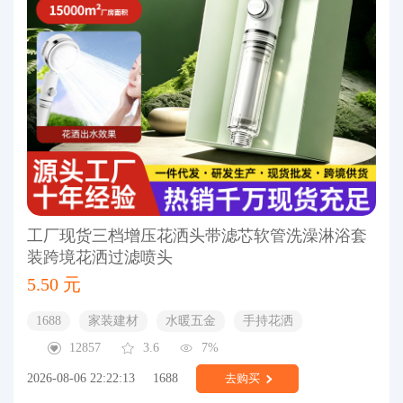
工厂现货三档增压花洒头带滤芯软管洗澡淋浴套
装跨境花洒过滤喷头
5.50 元
1688
家装建材
水暖五金
手持花洒
12857
3.6
7%
2026-08-06 22:22:13
1688
去购买