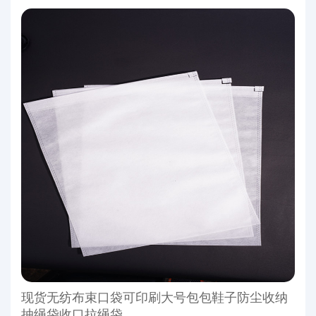
现货无纺布束口袋可印刷大号包包鞋子防尘收纳
抽绳袋收口拉绳袋