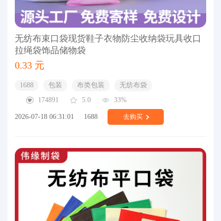
无纺布束口袋现货鞋子衣物防尘收纳袋玩具收口
拉绳袋饰品储物袋
0.33 元
1688
包装
布类包装
无纺布袋
174891
5.0
33%
2026-07-18 06:31:01
1688
去购买