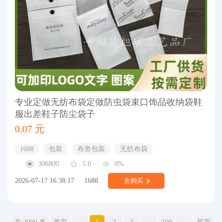
专业定做无纺布袋定做防虫袋束口饰品收纳袋鞋
服出差鞋子防尘袋子
0.07 元
1688
包装
布类包装
无纺布袋
306800
5.0
0%
2026-07-17 16:38:17
1688
去购买