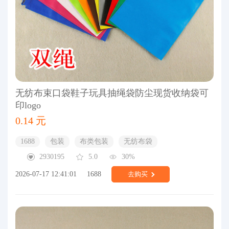
无纺布束口袋鞋子玩具抽绳袋防尘现货收纳袋可
印logo
0.14 元
1688
包装
布类包装
无纺布袋
2930195
5.0
30%
2026-07-17 12:41:01
1688
去购买