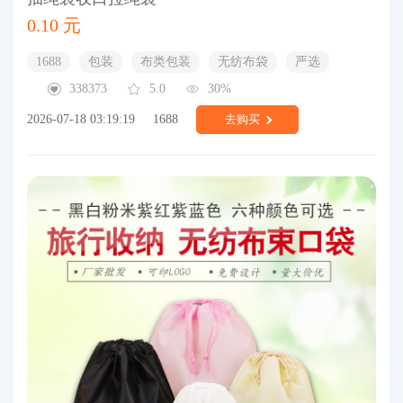
0.10 元
1688
包装
布类包装
无纺布袋
严选
338373
5.0
30%
2026-07-18 03:19:19
1688
去购买