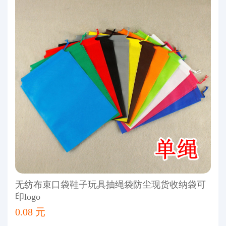
无纺布束口袋鞋子玩具抽绳袋防尘现货收纳袋可
印logo
0.08 元