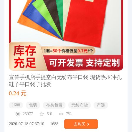
宣传手机店手提空白无纺布平口袋 现货热压冲孔
鞋子平口袋子批发
0.24 元
1688
包装
布类包装
无纺布袋
严选
25977
5.0
7%
2026-07-18 07:37:10
1688
去购买