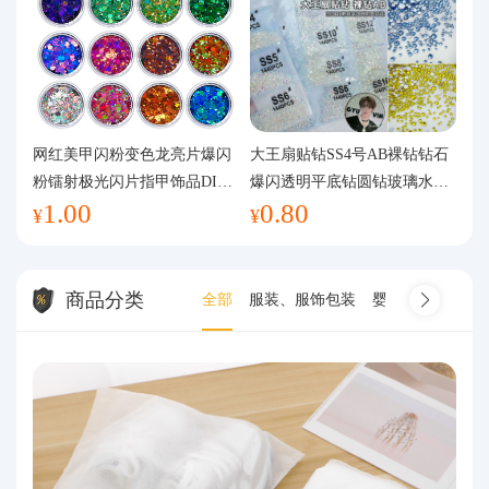
网红美甲闪粉变色龙亮片爆闪
大王扇贴钻SS4号AB裸钻钻石
粉镭射极光闪片指甲饰品DIY
爆闪透明平底钻圆钻玻璃水钻
1.00
0.80
手工流麻
美甲钻饰
¥
¥
商品分类
全部
服装、服饰包装
婴童装包装
鞋