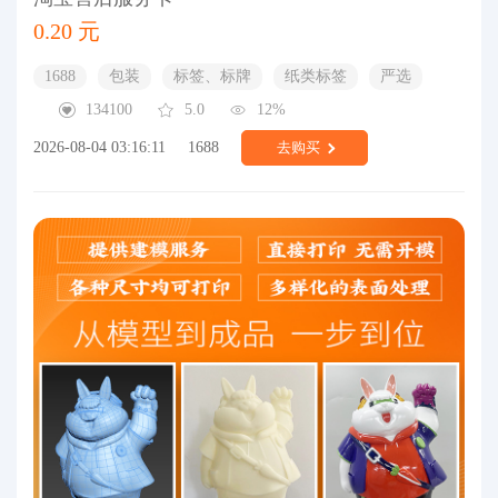
0.20 元
1688
包装
标签、标牌
纸类标签
严选
134100
5.0
12%
2026-08-04 03:16:11
1688
去购买