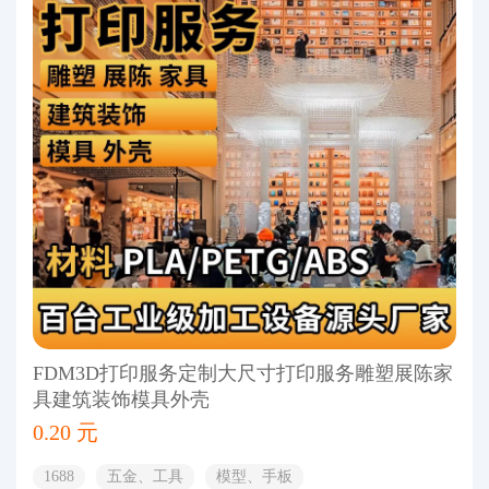
FDM3D打印服务定制大尺寸打印服务雕塑展陈家
具建筑装饰模具外壳
0.20 元
1688
五金、工具
模型、手板