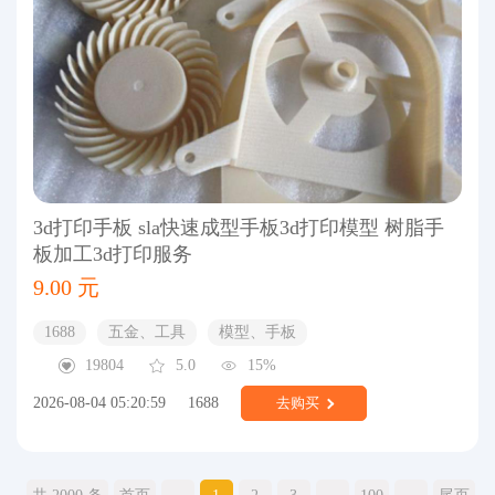
3d打印手板 sla快速成型手板3d打印模型 树脂手
板加工3d打印服务
9.00 元
1688
五金、工具
模型、手板
19804
5.0
15%
2026-08-04 05:20:59
1688
去购买