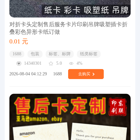
对折卡头定制售后服务卡片印刷吊牌吸塑插卡折
叠彩色异形卡纸订做
0.01 元
1688
包装
标签、标牌
纸类标签
14340301
5.0
4%
2026-08-04 04:12:29
1688
去购买