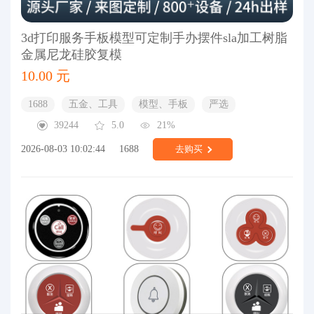
3d打印服务手板模型可定制手办摆件sla加工树脂
金属尼龙硅胶复模
10.00 元
1688
五金、工具
模型、手板
严选
39244
5.0
21%
2026-08-03 10:02:44
1688
去购买