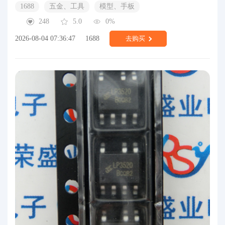
1688
五金、工具
模型、手板
248
5.0
0%
2026-08-04 07:36:47
1688
去购买