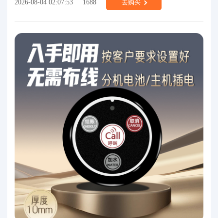
2026-08-04 02:07:53
1688
去购买