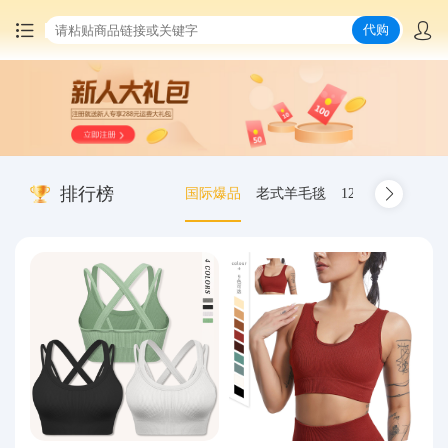
代购
首页
中国商品代购
排行榜
国际爆品
老式羊毛毯
12.00-20 truck inn
集运服务
爆品推荐
查询运单
最新公告
物流资讯