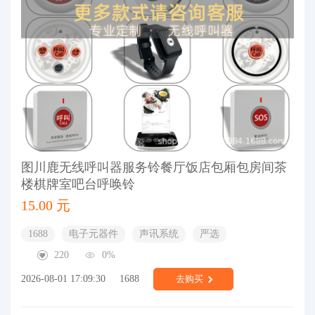
图川鹿无线呼叫器服务铃餐厅饭店包厢包房间茶
楼棋牌室吧台呼唤铃
15.00 元
1688
电子元器件
声讯系统
严选
220
0%
2026-08-01 17:09:30
1688
去购买