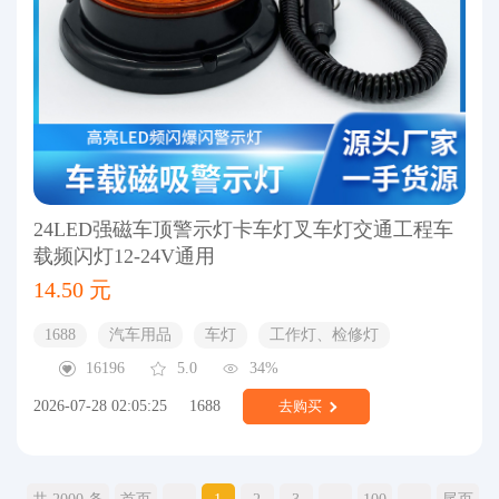
24LED强磁车顶警示灯卡车灯叉车灯交通工程车
载频闪灯12-24V通用
14.50 元
1688
汽车用品
车灯
工作灯、检修灯
16196
5.0
34%
2026-07-28 02:05:25
1688
去购买