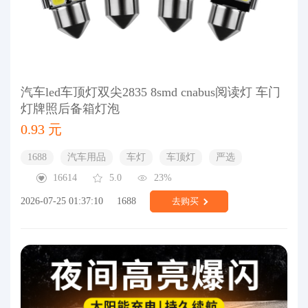
汽车led车顶灯双尖2835 8smd cnabus阅读灯 车门
灯牌照后备箱灯泡
0.93 元
1688
汽车用品
车灯
车顶灯
严选
16614
5.0
23%
2026-07-25 01:37:10
1688
去购买