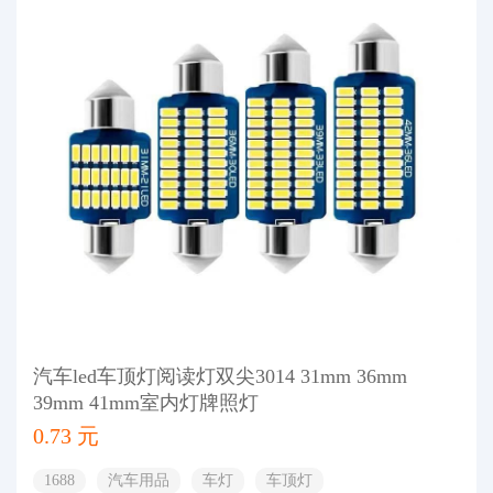
汽车led车顶灯阅读灯双尖3014 31mm 36mm
39mm 41mm室内灯牌照灯
0.73 元
1688
汽车用品
车灯
车顶灯