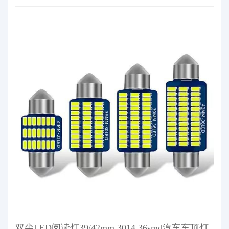
双尖LED阅读灯39/42mm 3014 36smd汽车车顶灯