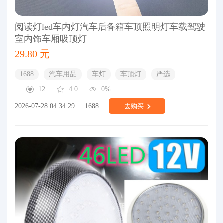
阅读灯led车内灯汽车后备箱车顶照明灯车载驾驶
室内饰车厢吸顶灯
29.80 元
1688
汽车用品
车灯
车顶灯
严选
12
4.0
0%
2026-07-28 04:34:29
1688
去购买