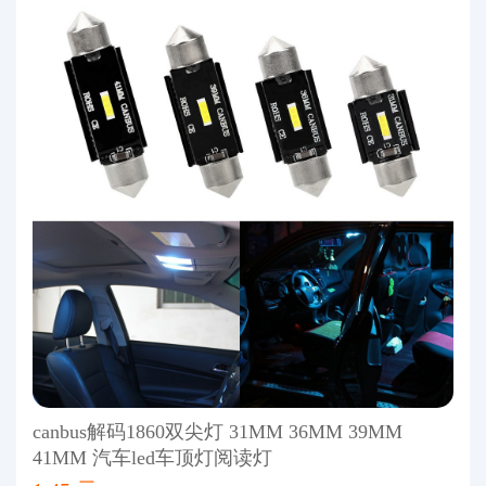
canbus解码1860双尖灯 31MM 36MM 39MM
41MM 汽车led车顶灯阅读灯