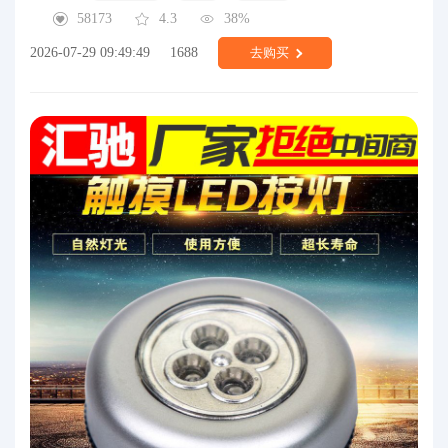
58173
4.3
38%
2026-07-29 09:49:49
1688
去购买