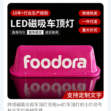
跨境磁吸出租车顶灯充电led灯车顶灯的士灯信号
标志车灯热销车载