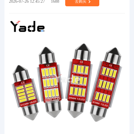
2026-07-26 12:45:27
1688
去购买