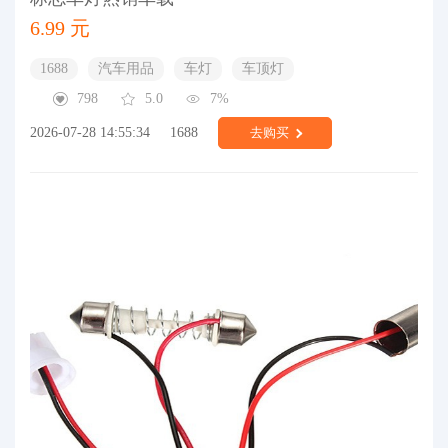
6.99 元
1688
汽车用品
车灯
车顶灯
798
5.0
7%
2026-07-28 14:55:34
1688
去购买