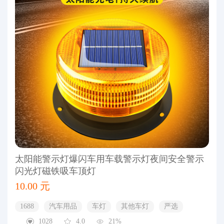
太阳能警示灯爆闪车用车载警示灯夜间安全警示
闪光灯磁铁吸车顶灯
10.00 元
1688
汽车用品
车灯
其他车灯
严选
1028
4.0
21%