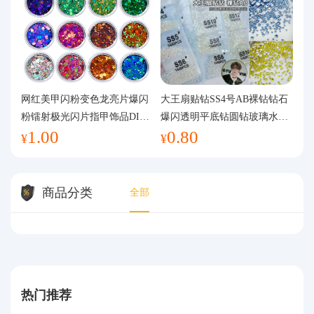
网红美甲闪粉变色龙亮片爆闪
大王扇贴钻SS4号AB裸钻钻石
粉镭射极光闪片指甲饰品DIY
爆闪透明平底钻圆钻玻璃水钻
1.00
0.80
手工流麻
美甲钻饰
¥
¥
商品分类
全部
热门推荐