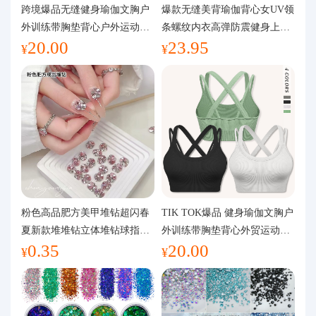
代购问答
跨境爆品无缝健身瑜伽文胸户
爆款无缝美背瑜伽背心女UV领
外训练带胸垫背心户外运动瑜
条螺纹内衣高弹防震健身上装
20.00
23.95
伽服女
运动文胸
关于我们
¥
¥
粉色高品肥方美甲堆钻超闪春
TIK TOK爆品 健身瑜伽文胸户
夏新款堆堆钻立体堆钻球指甲
外训练带胸垫背心外贸运动瑜
0.35
20.00
装饰品
伽服女
¥
¥