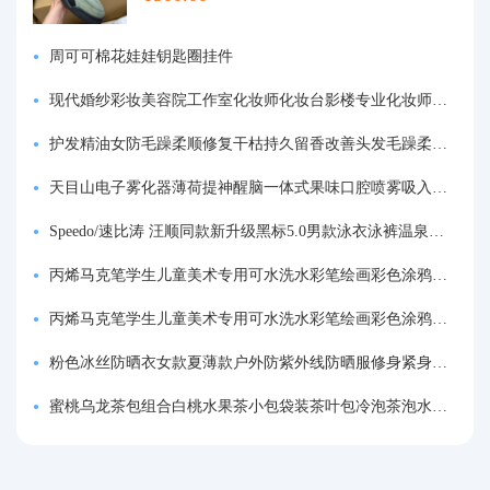
周可可棉花娃娃钥匙圈挂件
现代婚纱彩妆美容院工作室化妆师化妆台影楼专业化妆师专用梳妆台
护发精油女防毛躁柔顺修复干枯持久留香改善头发毛躁柔顺剂神器
天目山电子雾化器薄荷提神醒脑一体式果味口腔喷雾吸入式戒烟神器
Speedo/速比涛 汪顺同款新升级黑标5.0男款泳衣泳裤温泉游泳套装
丙烯马克笔学生儿童美术专用可水洗水彩笔绘画彩色涂鸦画笔不透色可叠色防水手绘diy丙烯颜料笔水性填色笔
丙烯马克笔学生儿童美术专用可水洗水彩笔绘画彩色涂鸦画笔不透色可叠色防水手绘diy丙烯颜料笔水性填色笔
粉色冰丝防晒衣女款夏薄款户外防紫外线防晒服修身紧身短外套上衣
蜜桃乌龙茶包组合白桃水果茶小包袋装茶叶包冷泡茶泡水喝的东西