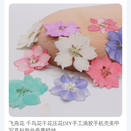
飞燕花 千鸟花干花压花DIY手工滴胶手机壳美甲
写真贴脸妆香薰蜡烛