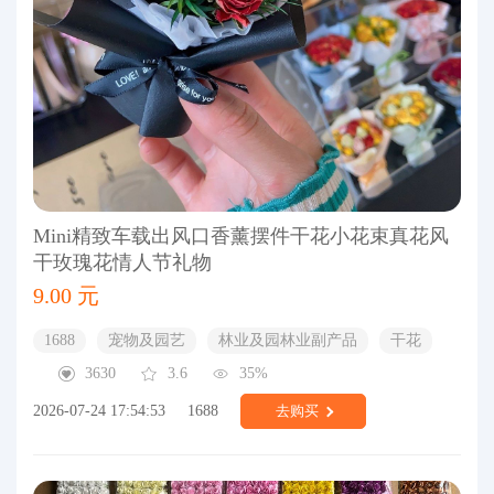
Mini精致车载出风口香薰摆件干花小花束真花风
干玫瑰花情人节礼物
9.00 元
1688
宠物及园艺
林业及园林业副产品
干花
3630
3.6
35%
2026-07-24 17:54:53
1688
去购买