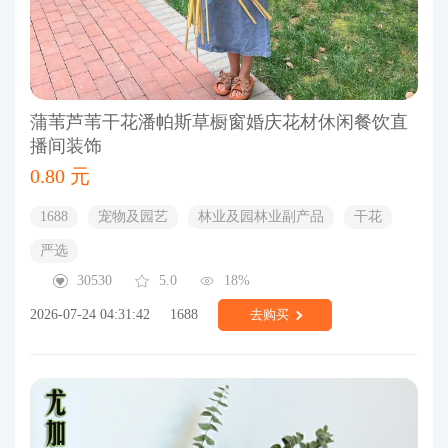
蒲苇芦苇干花潘帕斯草橱窗婚庆花材休闲餐饮直
播间装饰
0.80 元
1688
宠物及园艺
林业及园林业副产品
干花
严选
30530
5.0
18%
2026-07-24 04:31:42
1688
去购买