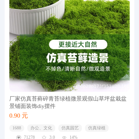
厂家仿真苔藓碎青苔绿植微景观假山草坪盆栽盆
景铺面装饰diy摆件
0.90 元
1688
办公、文化
仿真园艺
仿真绿植
71278
3.0
14%