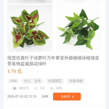
现货仿真叶子绿萝叶万年青室外植物墙绿植墙造
景装饰盆栽插花绿叶
1.70 元
1688
办公、文化
仿真园艺
仿真绿植
181171
5.0
24%
2026-07-26 02:21:55
1688
去购买