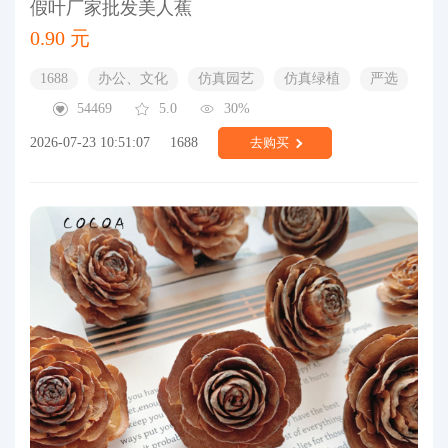
假叶厂家批发美人蕉
0.90 元
1688
办公、文化
仿真园艺
仿真绿植
严选
54469
5.0
30%
2026-07-23 10:51:07
1688
去购买