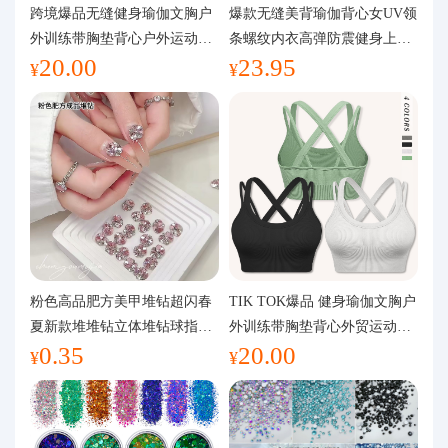
代购问答
跨境爆品无缝健身瑜伽文胸户
爆款无缝美背瑜伽背心女UV领
外训练带胸垫背心户外运动瑜
条螺纹内衣高弹防震健身上装
20.00
23.95
伽服女
运动文胸
关于我们
¥
¥
粉色高品肥方美甲堆钻超闪春
TIK TOK爆品 健身瑜伽文胸户
夏新款堆堆钻立体堆钻球指甲
外训练带胸垫背心外贸运动瑜
0.35
20.00
装饰品
伽服女
¥
¥