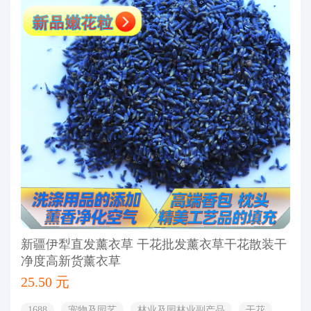
新疆伊犁直发薰衣草 干花批发薰衣草干花散装干
净度高新货薰衣草
25.50 元
1688
宠物及园艺
林业及园林业副产品
干花