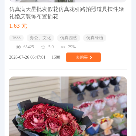
仿真满天星批发假花仿真花引路拍照道具摆件婚
礼婚庆装饰布置插花
1.63 元
1688
办公、文化
仿真园艺
仿真绿植
65425
5.0
29%
2026-07-26 06:47:01
1688
去购买