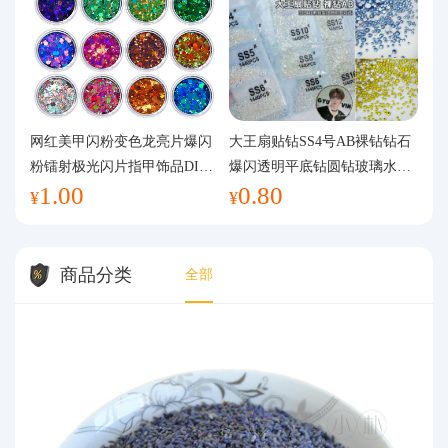
网红美甲闪粉变色龙亮片爆闪
大王扇贴钻SS4号AB裸钻钻石
粉镭射极光闪片指甲饰品DIY
爆闪透明平底钻圆钻玻璃水钻
1.00
0.80
手工流麻
美甲钻饰
¥
¥
商品分类
全部