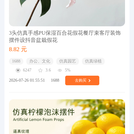
3头仿真手感PU保湿百合花假花餐厅束客厅装饰
摆件设抖音盆栽假花
8.82 元
1688
办公、文化
仿真园艺
仿真绿植
6247
3.6
5%
2026-07-26 01:55:51
1688
去购买