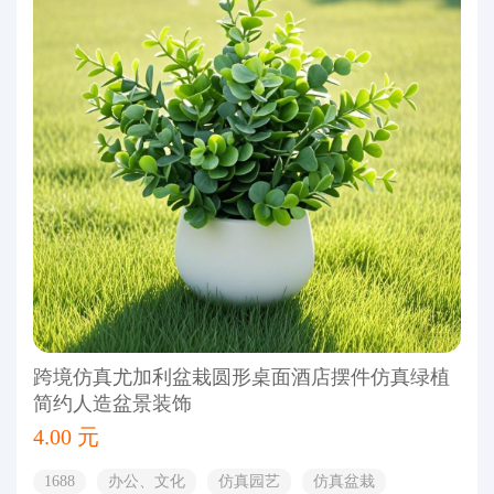
跨境仿真尤加利盆栽圆形桌面酒店摆件仿真绿植
简约人造盆景装饰
4.00 元
1688
办公、文化
仿真园艺
仿真盆栽