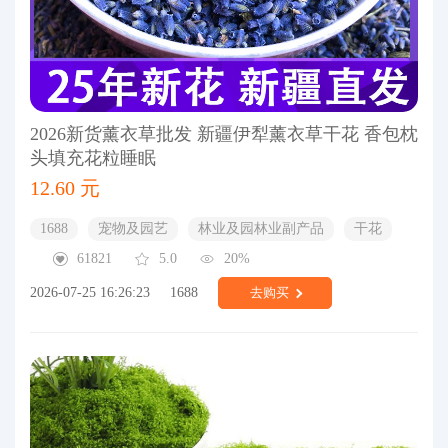
2026新货薰衣草批发 新疆伊犁薰衣草干花 香包枕
头填充花粒睡眠
12.60 元
1688
宠物及园艺
林业及园林业副产品
干花
61821
5.0
20%
2026-07-25 16:26:23
1688
去购买