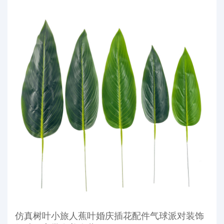
仿真树叶小旅人蕉叶婚庆插花配件气球派对装饰