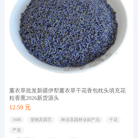
薰衣草批发新疆伊犁薰衣草干花香包枕头填充花
粒香熏2026新货源头
12.59 元
1688
宠物及园艺
林业及园林业副产品
干花
严选