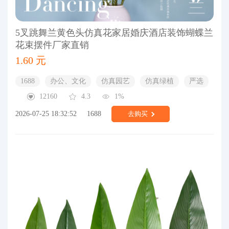
5叉跳舞兰黄色头仿真花家居婚庆酒店装饰蝴蝶兰
花束摆件厂家直销
1.60 元
1688
办公、文化
仿真园艺
仿真绿植
严选
12160
4.3
1%
2026-07-25 18:32:52
1688
去购买