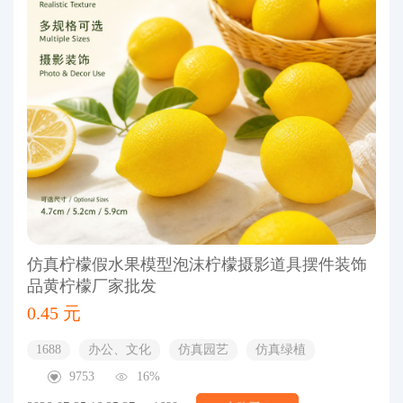
仿真柠檬假水果模型泡沫柠檬摄影道具摆件装饰
品黄柠檬厂家批发
0.45 元
1688
办公、文化
仿真园艺
仿真绿植
9753
16%