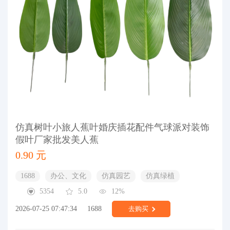
仿真树叶小旅人蕉叶婚庆插花配件气球派对装饰
假叶厂家批发美人蕉
0.90 元
1688
办公、文化
仿真园艺
仿真绿植
5354
5.0
12%
2026-07-25 07:47:34
1688
去购买