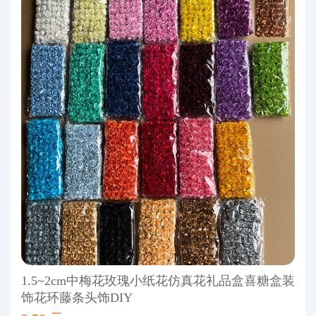
1.5~2cm中梅花玫瑰小纸花仿真花礼品盒喜糖盒装
饰花环藤条头饰DIY