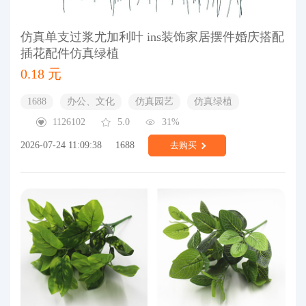
仿真单支过浆尤加利叶 ins装饰家居摆件婚庆搭配
插花配件仿真绿植
0.18 元
1688
办公、文化
仿真园艺
仿真绿植
1126102
5.0
31%
2026-07-24 11:09:38
1688
去购买