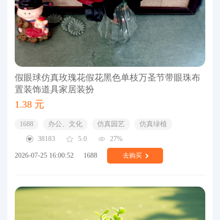
假眼球仿真玫瑰花假花黑色单枝万圣节带眼珠布
置装饰道具家居装扮
1.38 元
1688
办公、文化
仿真园艺
仿真绿植
38183
5.0
27%
2026-07-25 16:00:52
1688
去购买