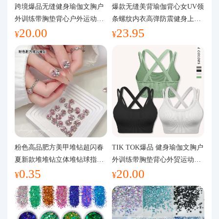
代购问答
跨境爆品无缝健身瑜伽文胸户
爆款无缝美背瑜伽背心女UV领
外训练带胸垫背心户外运动瑜
条螺纹内衣高弹防震健身上装
20.00
23.95
伽服女
运动文胸
关于我们
¥
¥
粉色高品肥方美甲堆钻超闪春
TIK TOK爆品 健身瑜伽文胸户
夏新款堆堆钻立体堆钻球指甲
外训练带胸垫背心外贸运动瑜
0.35
20.00
装饰品
伽服女
¥
¥