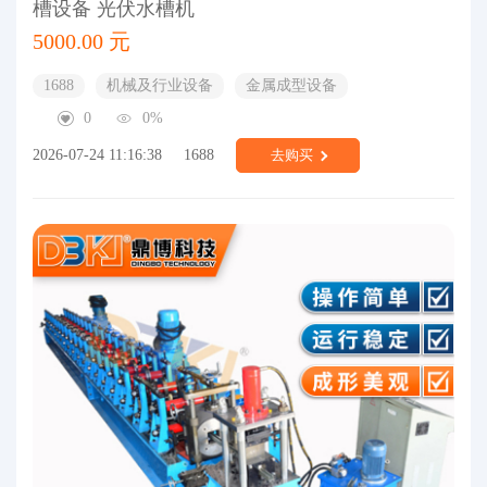
槽设备 光伏水槽机
5000.00 元
1688
机械及行业设备
金属成型设备
0
0%
2026-07-24 11:16:38
1688
去购买