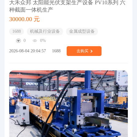
大禾众邦 太阳能光伏支架生产设备 PV10系列 六
种截面一体机生产
30000.00 元
1688
机械及行业设备
金属成型设备
0
0%
2026-08-04 20:04:57
1688
去购买