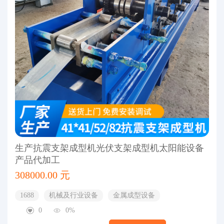
生产抗震支架成型机光伏支架成型机太阳能设备
产品代加工
308000.00 元
1688
机械及行业设备
金属成型设备
0
0%