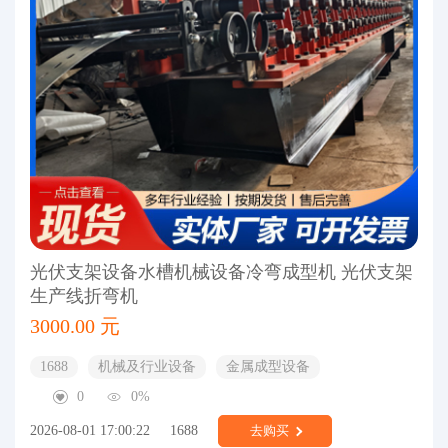
光伏支架设备水槽机械设备冷弯成型机 光伏支架
生产线折弯机
3000.00 元
1688
机械及行业设备
金属成型设备
0
0%
2026-08-01 17:00:22
1688
去购买