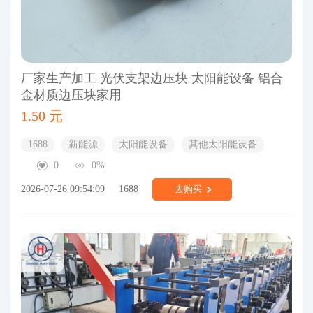
厂家生产加工 光伏支架边压块 太阳能设备 铝合
金材质边压块家用
1.50 元
1688
新能源
太阳能设备
其他太阳能设备
0
0%
2026-07-26 09:54:09
1688
去购买