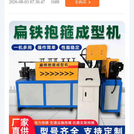
2026-08-03 07:36:47
1688
去购买