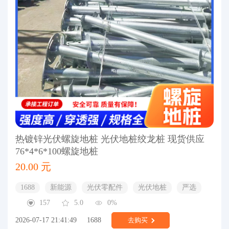
热镀锌光伏螺旋地桩 光伏地桩绞龙桩 现货供应
76*4*6*100螺旋地桩
20.00 元
1688
新能源
光伏零配件
光伏地桩
严选
157
5.0
0%
2026-07-17 21:41:49
1688
去购买