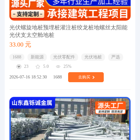
光伏螺旋地桩预埋桩灌注桩绞龙桩地螺丝太阳能
光伏支太空舱地桩
33.00 元
1688
新能源
光伏零配件
光伏地桩
严选
23
5.0
25%
2026-07-16 18:52:30
1688
去购买