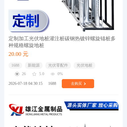
定制加工光伏地桩灌注桩碳钢热镀锌螺旋锚桩多
种规格螺旋地桩
20.00 元
1688
新能源
光伏零配件
光伏地桩
26
5.0
0%
2026-07-18 04:30:15
1688
去购买