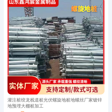
灌注桩绞龙栈道桩光伏螺旋地桩地螺丝厂家镀锌
地预埋大棚桩加工