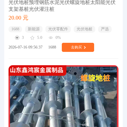
光伏地桩预埋钢筋水泥光伏螺旋地桩太阳能光伏
支架基桩光伏灌注桩
20.00 元
1688
新能源
光伏零配件
光伏地桩
严选
3
5.0
0%
2026-07-16 09:56:37
1688
去购买