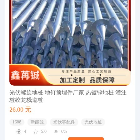
光伏螺旋地桩 地钉预埋件厂家 热镀锌地桩 灌注
桩绞龙栈道桩
26.00 元
1688
新能源
光伏零配件
光伏地桩
4
5.0
0%