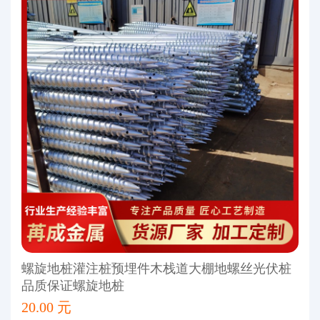
螺旋地桩灌注桩预埋件木栈道大棚地螺丝光伏桩
品质保证螺旋地桩
20.00 元