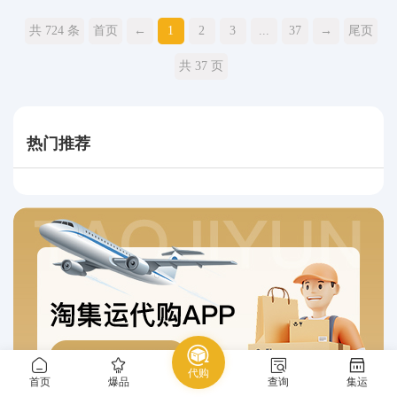
共 724 条
首页
←
1
2
3
...
37
→
尾页
共 37 页
热门推荐
代购
首页
爆品
查询
集运