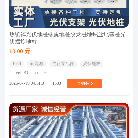
热镀锌光伏地桩螺旋地桩绞龙桩地螺丝地基桩光
伏螺旋地桩
10.00 元
1688
新能源
光伏零配件
光伏地桩
80
0%
2026-07-19 04:51:37
1688
去购买