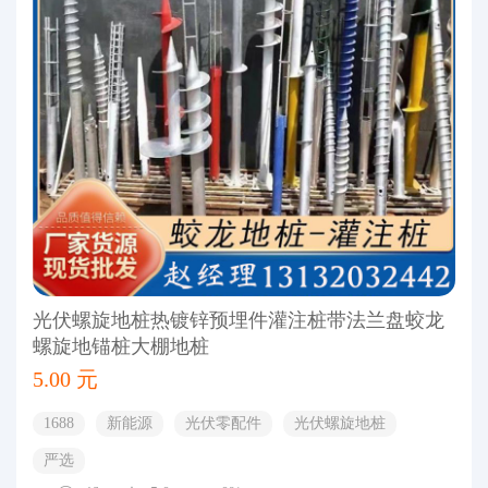
光伏螺旋地桩热镀锌预埋件灌注桩带法兰盘蛟龙
螺旋地锚桩大棚地桩
5.00 元
1688
新能源
光伏零配件
光伏螺旋地桩
严选