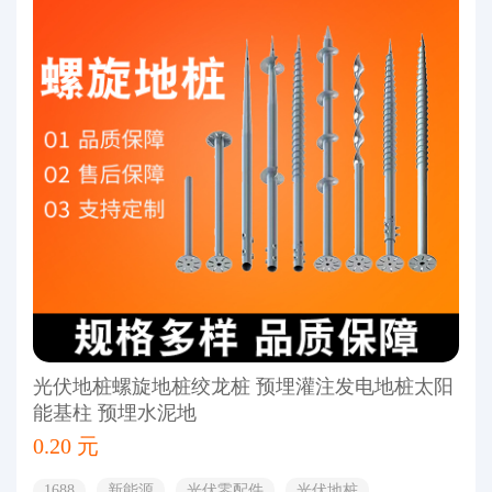
光伏地桩螺旋地桩绞龙桩 预埋灌注发电地桩太阳
能基柱 预埋水泥地
0.20 元
1688
新能源
光伏零配件
光伏地桩