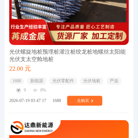
光伏螺旋地桩预埋桩灌注桩绞龙桩地螺丝太阳能
光伏支太空舱地桩
22.00 元
1688
新能源
光伏零配件
光伏地桩
严选
9
0%
2026-07-19 03:47:17
1688
去购买