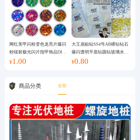
网红美甲闪粉变色龙亮片爆闪
大王扇贴钻SS4号AB裸钻钻石
粉镭射极光闪片指甲饰品DIY
爆闪透明平底钻圆钻玻璃水钻
1.00
0.80
手工流麻
美甲钻饰
¥
¥
商品分类
全部