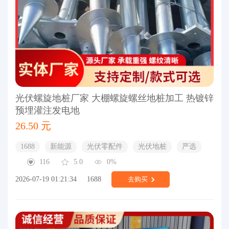
光伏螺旋地桩厂家 大棚螺旋螺丝地桩加工 热镀锌
预埋灌注发电地
26.50 元
1688
新能源
光伏零配件
光伏地桩
严选
116
5.0
0%
2026-07-19 01:21:34
1688
去购买