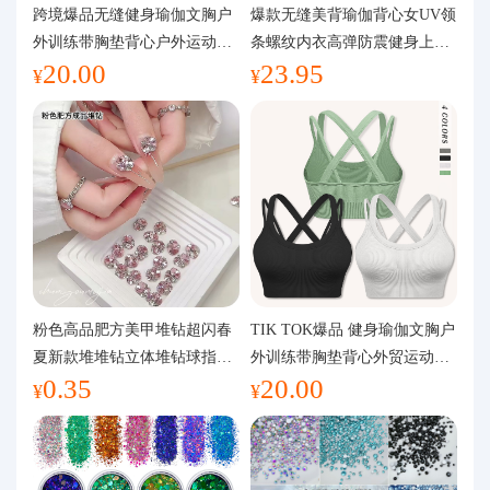
代购问答
跨境爆品无缝健身瑜伽文胸户
爆款无缝美背瑜伽背心女UV领
外训练带胸垫背心户外运动瑜
条螺纹内衣高弹防震健身上装
20.00
23.95
伽服女
运动文胸
关于我们
¥
¥
粉色高品肥方美甲堆钻超闪春
TIK TOK爆品 健身瑜伽文胸户
夏新款堆堆钻立体堆钻球指甲
外训练带胸垫背心外贸运动瑜
0.35
20.00
装饰品
伽服女
¥
¥