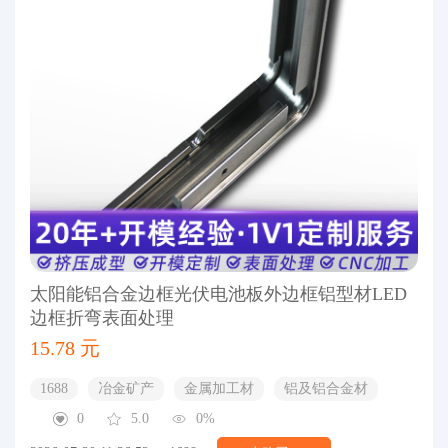
太阳能铝合金边框光伏电池板外边框铝型材LED
边框折弯表面处理
15.78 元
1688
冶金矿产
金属加工材
铝及铝合金材
0
5.0
0%