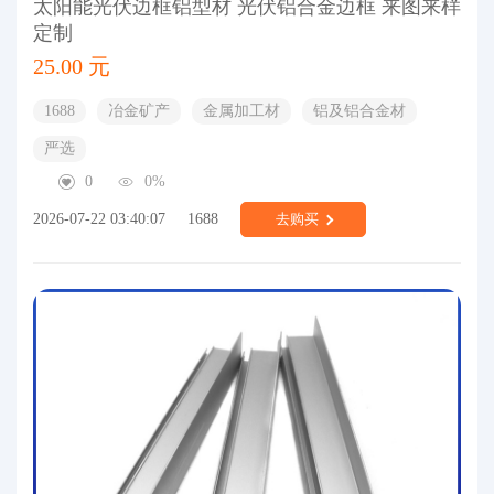
太阳能光伏边框铝型材 光伏铝合金边框 来图来样
定制
25.00 元
1688
冶金矿产
金属加工材
铝及铝合金材
严选
0
0%
2026-07-22 03:40:07
1688
去购买