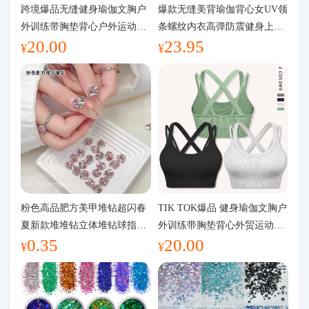
代购问答
跨境爆品无缝健身瑜伽文胸户
爆款无缝美背瑜伽背心女UV领
外训练带胸垫背心户外运动瑜
条螺纹内衣高弹防震健身上装
20.00
23.95
伽服女
运动文胸
关于我们
¥
¥
粉色高品肥方美甲堆钻超闪春
TIK TOK爆品 健身瑜伽文胸户
夏新款堆堆钻立体堆钻球指甲
外训练带胸垫背心外贸运动瑜
0.35
20.00
装饰品
伽服女
¥
¥