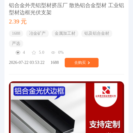
铝合金外壳铝型材挤压厂 散热铝合金型材 工业铝
型材边框光伏支架
2.39 元
1688
冶金矿产
金属加工材
铝及铝合金材
严选
4
5.0
0%
2026-07-22 03:53:22
1688
去购买