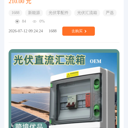
210.00 元
1688
新能源
光伏零配件
光伏汇流箱
严选
84
0%
2026-07-12 09:24:24
1688
去购买