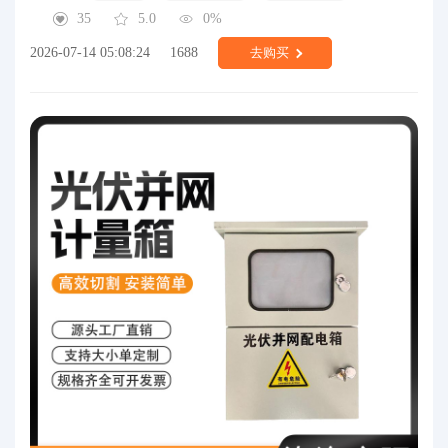
35
5.0
0%
2026-07-14 05:08:24
1688
去购买