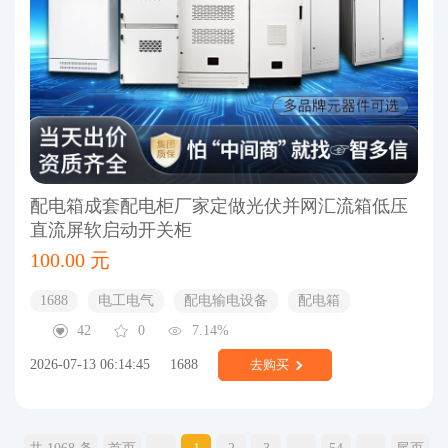
配电箱成套配电柜厂家定做光伏并网汇流箱低压
直流屏软启动开关柜
100.00 元
1688
电工电气
配电输电设备
配电箱
42
0
7.14%
2026-07-13 06:14:45
1688
去购买