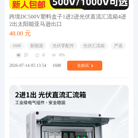
跨境DC500V塑料盒子1进2进光伏直流汇流箱4进
2出太阳能亚马逊出口
48.00 元
1688
新能源
光伏零配件
光伏汇流箱
严选
25
0
0%
2026-07-14 05:13:54
1688
去购买