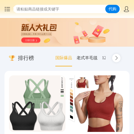
代购
首页
中国商品代购
排行榜
国际爆品
老式羊毛毯
12.00-20 truck inn
集运服务
爆品推荐
查询运单
最新公告
物流资讯