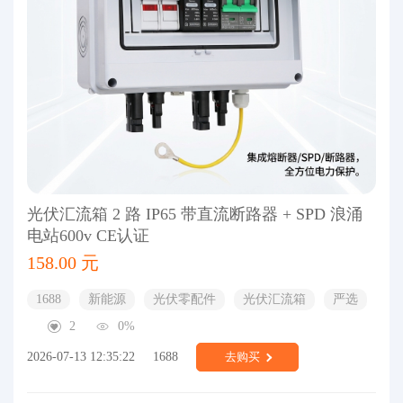
光伏汇流箱 2 路 IP65 带直流断路器 + SPD 浪涌
电站600v CE认证
158.00 元
1688
新能源
光伏零配件
光伏汇流箱
严选
2
0%
2026-07-13 12:35:22
1688
去购买