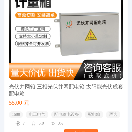
光伏并网箱 三相光伏并网配电箱 太阳能光伏成套
配电箱
55.00 元
1688
电工电气
配电输电设备
配电箱
严选
7
5.0
0%