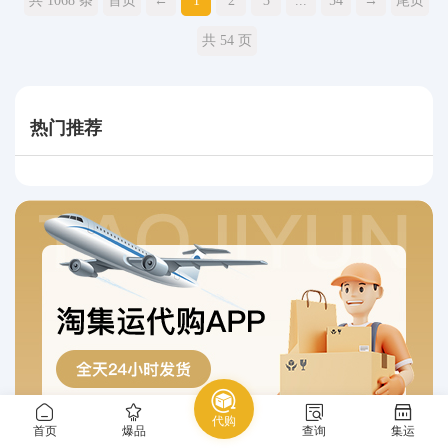
共 1068 条
首页
←
1
2
3
...
54
→
尾页
共 54 页
热门推荐
代购
首页
爆品
查询
集运