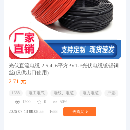
光伏直流电缆 2.5,4, 6平方PV1-F光伏电缆镀锡铜
丝(仅供出口使用)
2.71 元
1688
电工电气
电线、电缆
电力电缆
严选
1200
0
50%
2026-07-13 00:08:55
1688
去购买