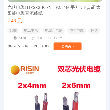
光伏电缆H1Z2Z2-K PV1-F2.5/4/6平方 CE认证 太
阳能电缆直流线缆
2.48 元
1688
电工电气
电线、电缆
电力电缆
严选
8150
5.0
33.33%
2026-07-15 16:19:29
1688
去购买