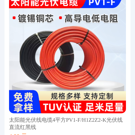
太阳能光伏线电缆4平方PV1-F/H1Z2Z2-K光伏线
直流红黑线