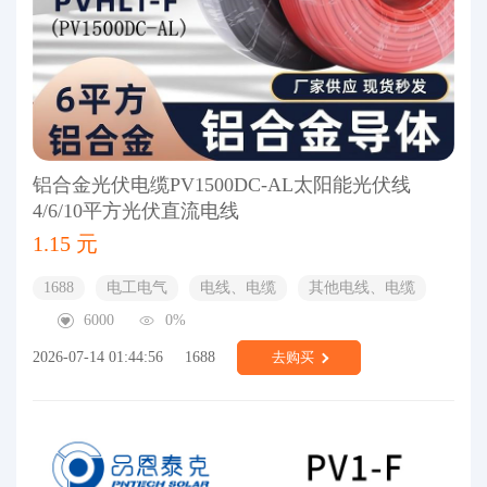
铝合金光伏电缆PV1500DC-AL太阳能光伏线
4/6/10平方光伏直流电线
1.15 元
1688
电工电气
电线、电缆
其他电线、电缆
6000
0%
2026-07-14 01:44:56
1688
去购买