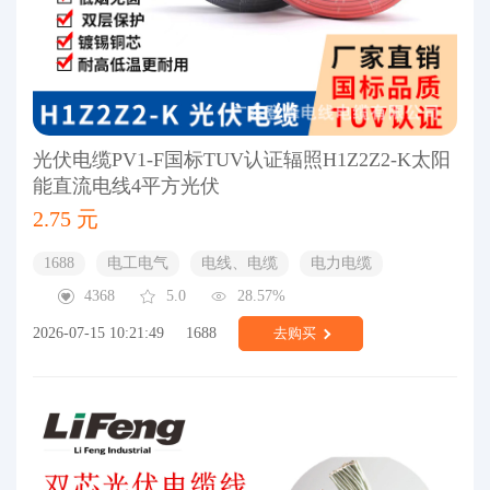
光伏电缆PV1-F国标TUV认证辐照H1Z2Z2-K太阳
能直流电线4平方光伏
2.75 元
1688
电工电气
电线、电缆
电力电缆
4368
5.0
28.57%
2026-07-15 10:21:49
1688
去购买