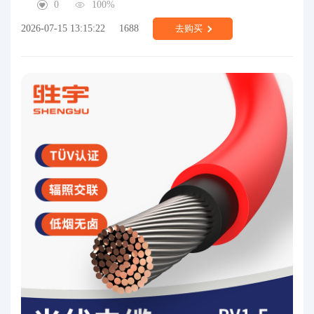
0
100%
2026-07-15 13:15:22
1688
去购买