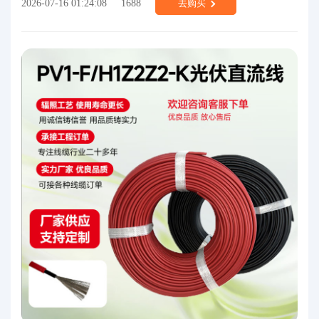
2026-07-16 01:24:08
1688
去购买