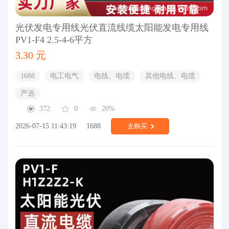
光伏发电专用线光伏直流线缆太阳能发电专用线
PV1-F4 2.5-4-6平方
3.30 元
1688
电工电气
电线、电缆
其他电线、电缆
严选
372
0
20%
2026-07-15 11:43:19
1688
去购买