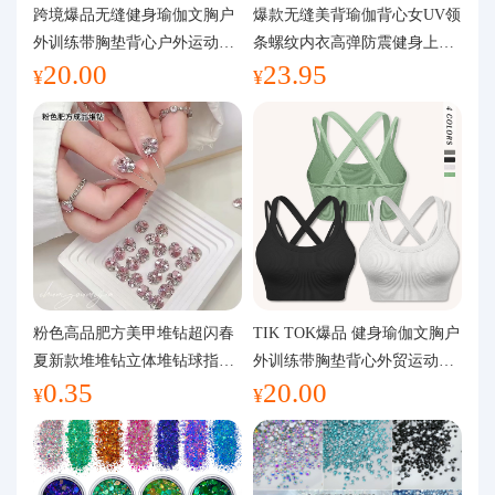
代购问答
跨境爆品无缝健身瑜伽文胸户
爆款无缝美背瑜伽背心女UV领
外训练带胸垫背心户外运动瑜
条螺纹内衣高弹防震健身上装
20.00
23.95
伽服女
运动文胸
关于我们
¥
¥
粉色高品肥方美甲堆钻超闪春
TIK TOK爆品 健身瑜伽文胸户
夏新款堆堆钻立体堆钻球指甲
外训练带胸垫背心外贸运动瑜
0.35
20.00
装饰品
伽服女
¥
¥