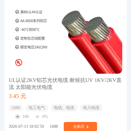
UL认证2KV铝芯光伏电缆 耐候抗UV 1KV/2KV直
流 太阳能光伏电缆
3.45 元
1688
电工电气
电线、电缆
电力电缆
100
0%
2026-07-13 18:02:59
1688
去购买