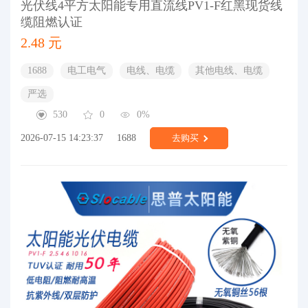
光伏线4平方太阳能专用直流线PV1-F红黑现货线
缆阻燃认证
2.48 元
1688
电工电气
电线、电缆
其他电线、电缆
严选
530
0
0%
2026-07-15 14:23:37
1688
去购买