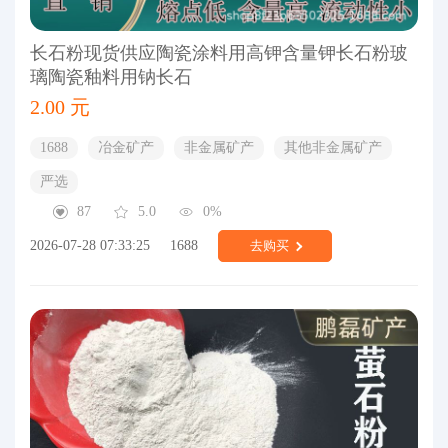
长石粉现货供应陶瓷涂料用高钾含量钾长石粉玻
璃陶瓷釉料用钠长石
2.00 元
1688
冶金矿产
非金属矿产
其他非金属矿产
严选
87
5.0
0%
2026-07-28 07:33:25
1688
去购买