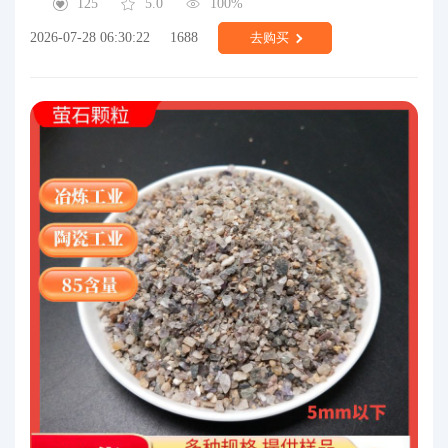
125
5.0
100%
2026-07-28 06:30:22
1688
去购买