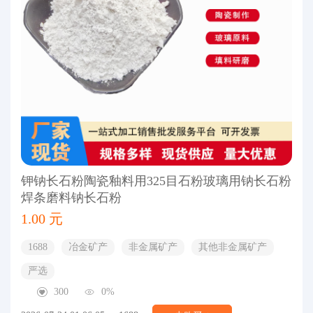
钾钠长石粉陶瓷釉料用325目石粉玻璃用钠长石粉
焊条磨料钠长石粉
1.00 元
1688
冶金矿产
非金属矿产
其他非金属矿产
严选
300
0%