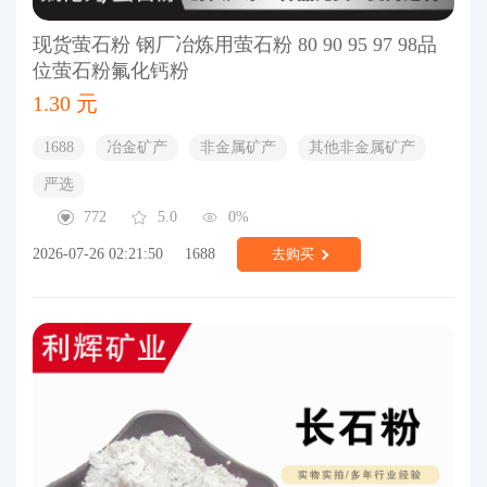
现货萤石粉 钢厂冶炼用萤石粉 80 90 95 97 98品
位萤石粉氟化钙粉
1.30 元
1688
冶金矿产
非金属矿产
其他非金属矿产
严选
772
5.0
0%
2026-07-26 02:21:50
1688
去购买