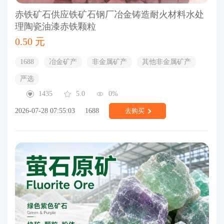
赤铁矿石供应铁矿石钢厂冶金铸造耐火材料水处
理陶瓷油漆赤铁颗粒
0.50 元
1688
冶金矿产
非金属矿产
其他非金属矿产
严选
1435
5.0
0%
2026-07-28 07:55:03
1688
去购买