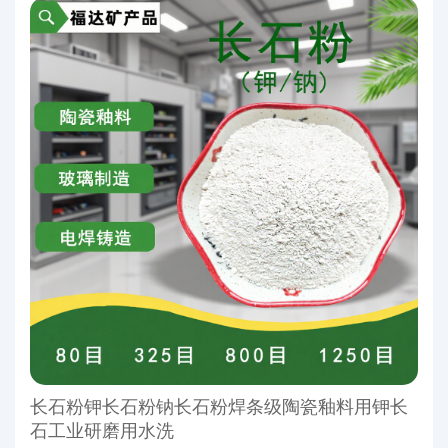
长石粉钾长石粉钠长石粉焊条级陶瓷釉料用钾长
石工业研磨用水洗