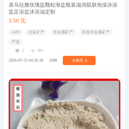
喜马拉雅玫瑰盐颗粒海盐瓶装滋润肌肤泡澡沐浴
盐足浴盐沐浴油定制
3.50 元
1688
冶金矿产
非金属矿产
其他非金属矿产
严选
2
0%
2026-07-25 04:26:28
1688
去购买