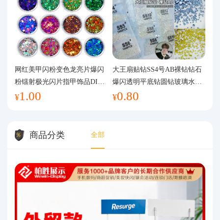
网红美甲闪粉变色龙亮片爆闪
大王扇贴钻SS4号AB裸钻钻石
粉镭射极光闪片指甲饰品DIY
爆闪透明平底钻圆钻玻璃水钻
1.00
0.80
手工流麻
美甲钻饰
¥
¥
商品分类
全部