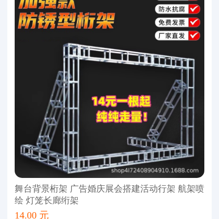
舞台背景桁架 广告婚庆展会搭建活动行架 航架喷
绘 灯笼长廊绗架
14.00 元