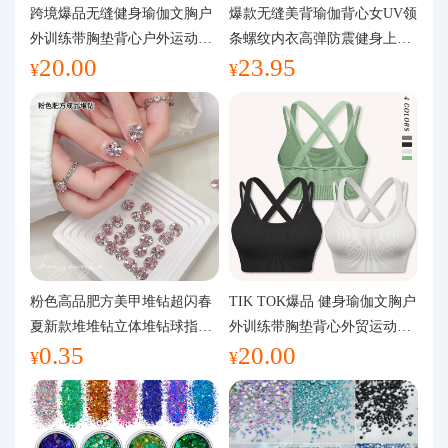
代购问答
跨境爆品无缝健身瑜伽文胸户
爆款无缝美背瑜伽背心女UV领
外训练带胸垫背心户外运动瑜
条螺纹内衣高弹防震健身上装
20.00
23.95
伽服女
运动文胸
关于我们
¥
¥
粉色高品肥方美甲堆钻超闪春
TIK TOK爆品 健身瑜伽文胸户
夏新款堆堆钻立体堆钻球指甲
外训练带胸垫背心外贸运动瑜
0.35
20.00
装饰品
伽服女
¥
¥