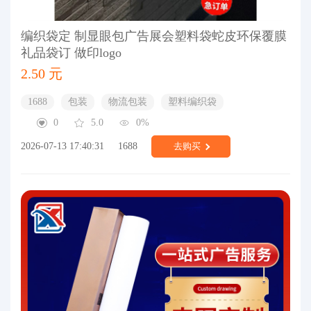
编织袋定 制显眼包广告展会塑料袋蛇皮环保覆膜
礼品袋订 做印logo
2.50 元
1688
包装
物流包装
塑料编织袋
0
5.0
0%
2026-07-13 17:40:31
1688
去购买