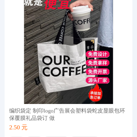
编织袋定 制印logo广告展会塑料袋蛇皮显眼包环
保覆膜礼品袋订 做
2.50 元