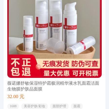
薇诺娜舒敏保湿特护霜极润精华液水乳面霜洁面
生物膜护肤品面膜
32.00 元
1688
美容护肤/彩妆
面部护理
面霜