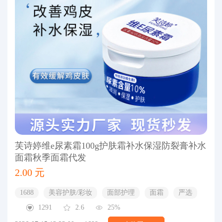
芙诗婷维e尿素霜100g护肤霜补水保湿防裂膏补水
面霜秋季面霜代发
2.00 元
1688
美容护肤/彩妆
面部护理
面霜
严选
1291
2.6
25%