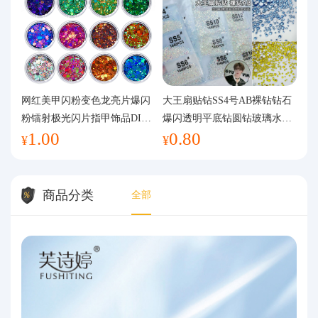
网红美甲闪粉变色龙亮片爆闪
大王扇贴钻SS4号AB裸钻钻石
粉镭射极光闪片指甲饰品DIY
爆闪透明平底钻圆钻玻璃水钻
1.00
0.80
手工流麻
美甲钻饰
¥
¥
商品分类
全部