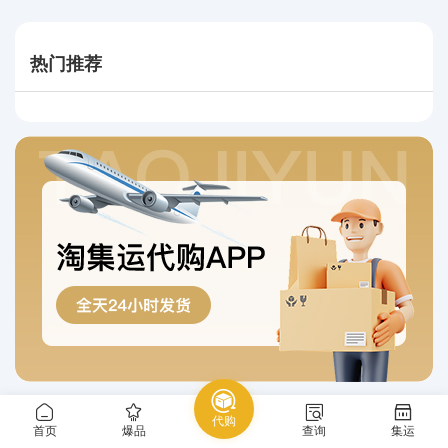
热门推荐
代购
首页
爆品
查询
集运
最新好价
热门好价