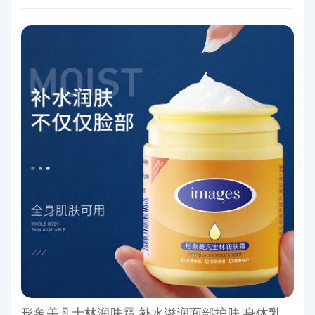
形象美凡士林润肤霜 补水滋润面部护肤 身体乳