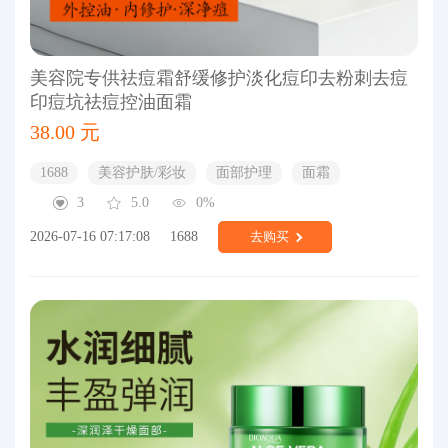
美容院专供祛痘霜舒缓修护淡化痘印去粉刺去痘
印痘坑祛痘控油面霜
38.00 元
1688
美容护肤/彩妆
面部护理
面霜
3
5.0
0%
2026-07-16 07:17:08
1688
去购买