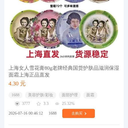
上海女人雪花膏80g老牌经典国货护肤品滋润保湿
面霜上海正品直发
4.30 元
1688
美容护肤/彩妆
面部护理
面霜
3777
3.3
25.32%
2026-07-16 00:46:12
1688
去购买