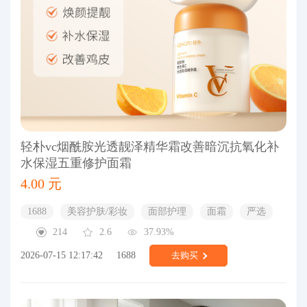
轻朴vc烟酰胺光透靓泽精华霜改善暗沉抗氧化补
水保湿五重修护面霜
4.00 元
1688
美容护肤/彩妆
面部护理
面霜
严选
214
2.6
37.93%
2026-07-15 12:17:42
1688
去购买