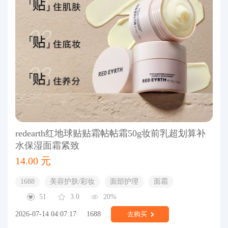
redearth红地球贴贴霜帖帖霜50g妆前乳超划算补
水保湿面霜紧致
14.00 元
1688
美容护肤/彩妆
面部护理
面霜
51
3.0
20%
2026-07-14 04:07:17
1688
去购买