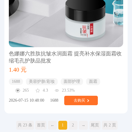
色娜娜六胜肽抗皱水润面霜 提亮补水保湿面霜收
缩毛孔护肤品批发
1.40 元
1688
美容护肤/彩妆
面部护理
面霜
265
4.3
23.53%
2026-07-15 10:48:00
1688
去购买
共 23 条
首页
←
1
2
→
尾页
共 2 页