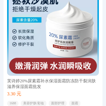
芙诗婷20%尿素霜补水保湿面霜防冻防干裂润肤
滋养保湿面霜批发
3.30 元
1688
美容护肤/彩妆
面部护理
面霜