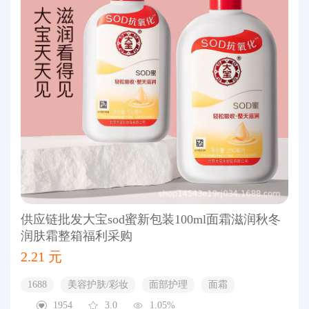
供应链批发大宝sod蜜新包装100ml面霜滋润秋冬
润肤霜整箱福利采购
2.21 元
1688
美容护肤/彩妆
面部护理
面霜
1954
3.0
1.05%