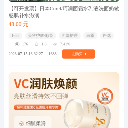
【可开发票】日本Curel/珂润面霜水乳液洗面奶敏
感肌补水滋润
48.00 元
1688
美容护肤/彩妆
面部护理
面霜
严选
176
1.6
7.41%
2026-07-15 13:32:27
1688
去购买