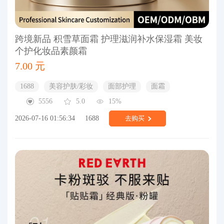
跨境新品 积雪草面霜 护理滋润补水保湿霜 美妆
个护化妆品素颜霜
7.00 元
1688
美容护肤/彩妆
面部护理
面霜
5556
5.0
15%
2026-07-16 01:56:34
1688
去购买