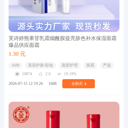
芙诗婷熊果苷乳霜烟酰胺提亮肤色补水保湿面霜
爆品供应面霜
1.30 元
1688
美容护肤/彩妆
面部护理
面霜
严选
10874
2.6
19.19%
2026-07-15 12:19:26
1688
去购买