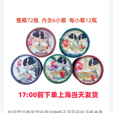
如玥雪花膏国货经典好物栀子花茉莉桂花夜来香