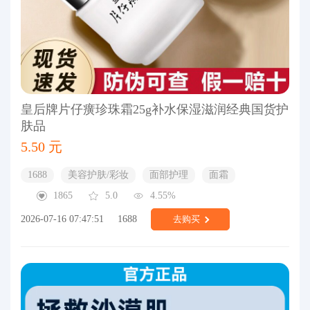
皇后牌片仔癀珍珠霜25g补水保湿滋润经典国货护
肤品
5.50 元
1688
美容护肤/彩妆
面部护理
面霜
1865
5.0
4.55%
2026-07-16 07:47:51
1688
去购买