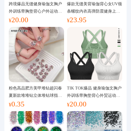
代购问答
跨境爆品无缝健身瑜伽文胸户
爆款无缝美背瑜伽背心女UV领
外训练带胸垫背心户外运动瑜
条螺纹内衣高弹防震健身上装
20.00
23.95
伽服女
运动文胸
关于我们
¥
¥
粉色高品肥方美甲堆钻超闪春
TIK TOK爆品 健身瑜伽文胸户
夏新款堆堆钻立体堆钻球指甲
外训练带胸垫背心外贸运动瑜
0.35
20.00
装饰品
伽服女
¥
¥