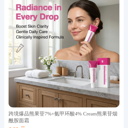
跨境爆品熊果苷7%+氨甲环酸4% Cream熊果苷烟
酰胺面霜