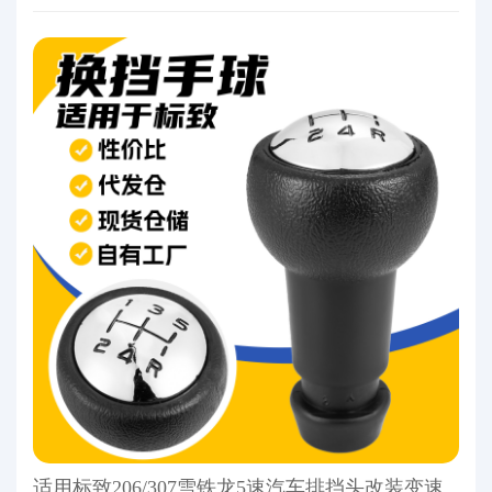
适用标致206/307雪铁龙5速汽车排挡头改装变速