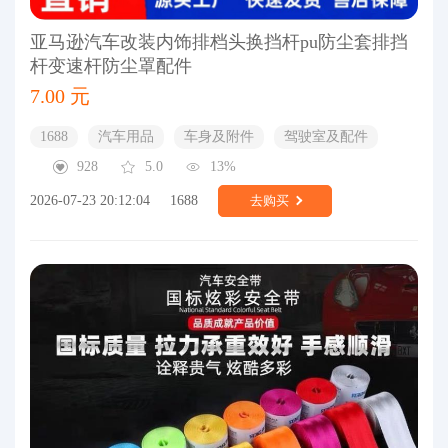
亚马逊汽车改装内饰排档头换挡杆pu防尘套排挡
杆变速杆防尘罩配件
7.00 元
1688
汽车用品
车身及附件
驾驶室及配件
928
5.0
13%
2026-07-23 20:12:04
1688
去购买