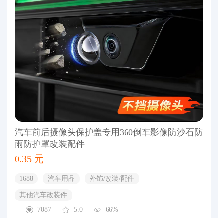
汽车前后摄像头保护盖专用360倒车影像防沙石防
雨防护罩改装配件
0.35 元
1688
汽车用品
外饰/改装/配件
其他汽车改装件
7087
5.0
66%