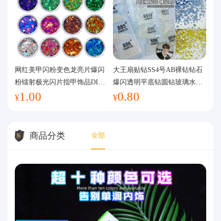
网红美甲闪粉变色龙亮片爆闪
大王扇贴钻SS4号AB裸钻钻石
粉镭射极光闪片指甲饰品DIY
爆闪透明平底钻圆钻玻璃水钻
1.00
0.80
手工流麻
美甲钻饰
¥
¥
商品分类
全部