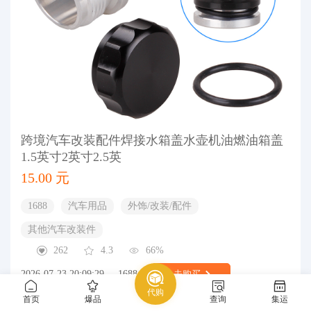
跨境汽车改装配件焊接水箱盖水壶机油燃油箱盖
1.5英寸2英寸2.5英
15.00 元
1688
汽车用品
外饰/改装/配件
其他汽车改装件
262
4.3
66%
2026-07-23 20:09:29
1688
去购买
代购
首页
爆品
查询
集运