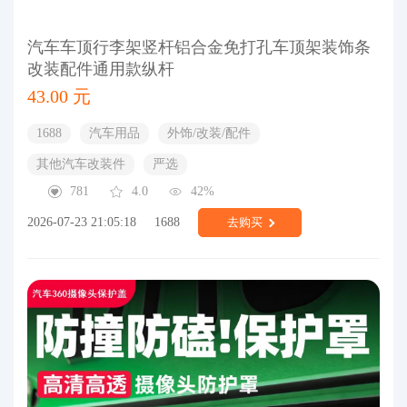
汽车车顶行李架竖杆铝合金免打孔车顶架装饰条
改装配件通用款纵杆
43.00 元
1688
汽车用品
外饰/改装/配件
其他汽车改装件
严选
781
4.0
42%
2026-07-23 21:05:18
1688
去购买