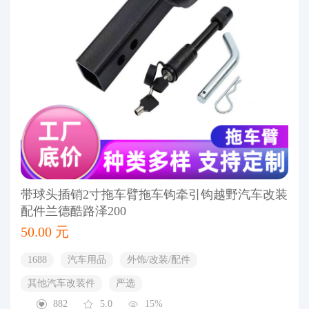
带球头插销2寸拖车臂拖车钩牵引钩越野汽车改装
配件兰德酷路泽200
50.00 元
1688
汽车用品
外饰/改装/配件
其他汽车改装件
严选
882
5.0
15%