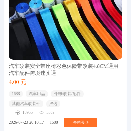
汽车改装安全带座椅彩色保险带改装4.8CM通用
汽车配件跨境速卖通
4.00 元
1688
汽车用品
外饰/改装/配件
其他汽车改装件
严选
18955
33%
2026-07-23 20:10:17
1688
去购买