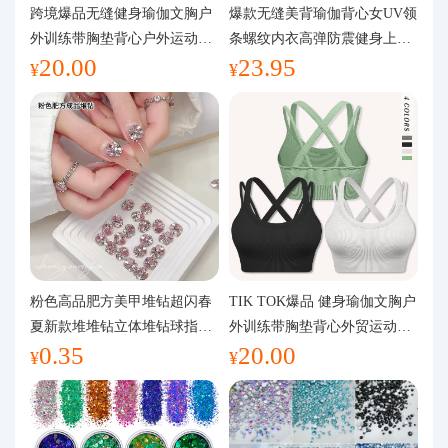
代购问答
跨境爆品无缝健身瑜伽文胸户
爆款无缝美背瑜伽背心女UV领
外训练带胸垫背心户外运动瑜
条螺纹内衣高弹防震健身上装
20.00
23.95
伽服女
运动文胸
关于我们
¥
¥
粉色高品肥方美甲堆钻超闪春
TIK TOK爆品 健身瑜伽文胸户
夏新款堆堆钻立体堆钻球指甲
外训练带胸垫背心外贸运动瑜
0.35
20.00
装饰品
伽服女
¥
¥