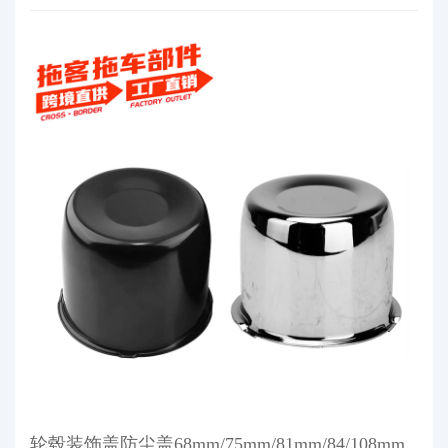
轮毂装饰盖防尘盖68mm/75mm/81mm/84/108mm