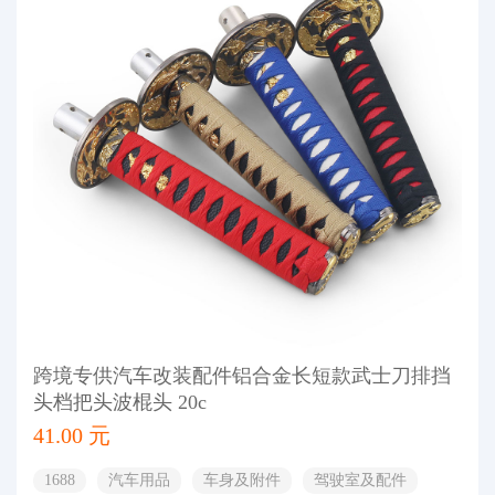
跨境专供汽车改装配件铝合金长短款武士刀排挡
头档把头波棍头 20c
41.00 元
1688
汽车用品
车身及附件
驾驶室及配件