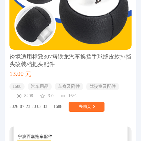
跨境适用标致307雪铁龙汽车换挡手球缝皮款排挡
头改装档把头配件
13.00 元
1688
汽车用品
车身及附件
驾驶室及配件
8298
3.0
16%
2026-07-23 20:02:33
1688
去购买