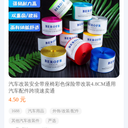
汽车改装安全带座椅彩色保险带改装4.8CM通用
汽车配件跨境速卖通
4.50 元
1688
汽车用品
外饰/改装/配件
其他汽车改装件
严选