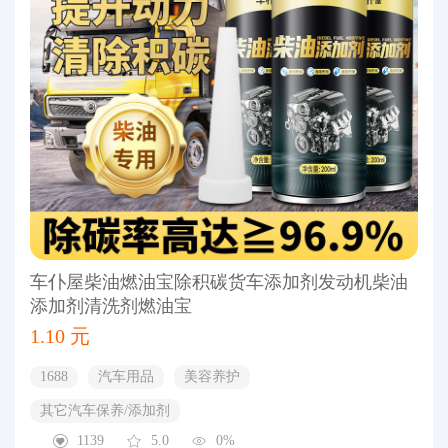
车仆屋柴油燃油宝除积碳货车添加剂发动机柴油
添加剂清洗剂燃油宝
1.10 元
1688
汽车用品
美容养护
其它汽车保养/添加剂
1139
5.0
0%