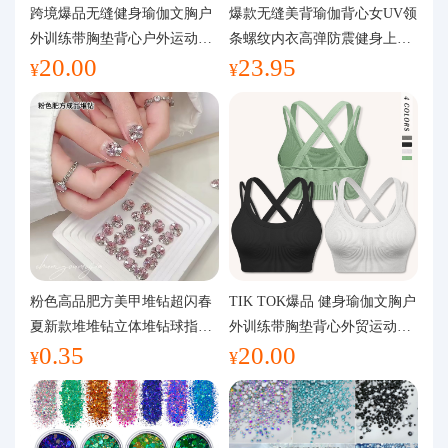
代购问答
跨境爆品无缝健身瑜伽文胸户
爆款无缝美背瑜伽背心女UV领
外训练带胸垫背心户外运动瑜
条螺纹内衣高弹防震健身上装
20.00
23.95
伽服女
运动文胸
关于我们
¥
¥
粉色高品肥方美甲堆钻超闪春
TIK TOK爆品 健身瑜伽文胸户
夏新款堆堆钻立体堆钻球指甲
外训练带胸垫背心外贸运动瑜
0.35
20.00
装饰品
伽服女
¥
¥