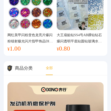
网红美甲闪粉变色龙亮片爆闪
大王扇贴钻SS4号AB裸钻钻石
粉镭射极光闪片指甲饰品DIY
爆闪透明平底钻圆钻玻璃水钻
1.00
0.80
手工流麻
美甲钻饰
¥
¥
商品分类
全部