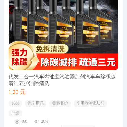
代发二合一汽车燃油宝汽油添加剂汽车车除积碳
清洁养护油路清洗
1.20 元
1688
汽车用品
美容养护
车用汽油添加剂
严选
881
20%