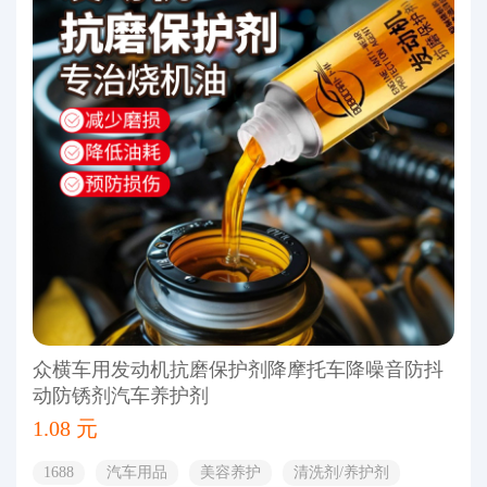
众横车用发动机抗磨保护剂降摩托车降噪音防抖
动防锈剂汽车养护剂
1.08 元
1688
汽车用品
美容养护
清洗剂/养护剂