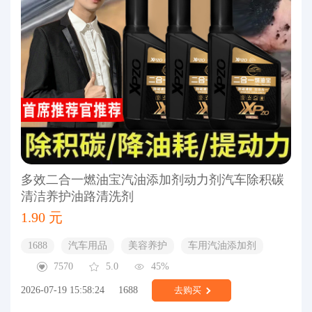
多效二合一燃油宝汽油添加剂动力剂汽车除积碳
清洁养护油路清洗剂
1.90 元
1688
汽车用品
美容养护
车用汽油添加剂
7570
5.0
45%
2026-07-19 15:58:24
1688
去购买