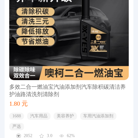
多效二合一燃油宝汽油添加剂汽车除积碳清洁养
护油路清洗剂清除剂
1.80 元
1688
汽车用品
美容养护
车用汽油添加剂
严选
2052
3.0
62%