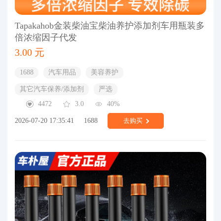
Tapakahob金装柴油宝柴油养护添加剂车用瓶装多
倍浓缩因子代发
3.00 元
1688
汽车用品
美容养护
其它汽车保养/添加剂
严选
4472
3.0
40%
2026-07-20 17:35:41
1688
去购买