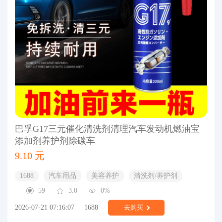
巴孚G17三元催化清洗剂清理汽车发动机燃油宝
添加剂养护剂除碳车
9.10 元
1688
汽车用品
美容养护
清洗剂/养护剂
59
3.0
0%
2026-07-21 07:16:07
1688
去购买