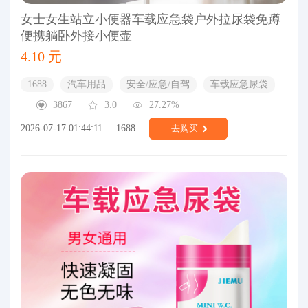
女士女生站立小便器车载应急袋户外拉尿袋免蹲
便携躺卧外接小便壶
4.10 元
1688
汽车用品
安全/应急/自驾
车载应急尿袋
3867
3.0
27.27%
2026-07-17 01:44:11
1688
去购买