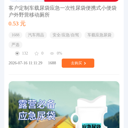
客户定制车载尿袋应急一次性尿袋便携式小便袋
户外野营移动厕所
0.53 元
1688
汽车用品
安全/应急/自驾
车载应急尿袋
严选
132
0
0%
2026-07-16 11:11:29
1688
去购买