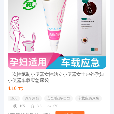
一次性纸制小便器女性站立小便器女士户外孕妇
小便器车载应急尿袋
4.10 元
1688
汽车用品
安全/应急/自驾
车载应急尿袋
165
3.3
0%