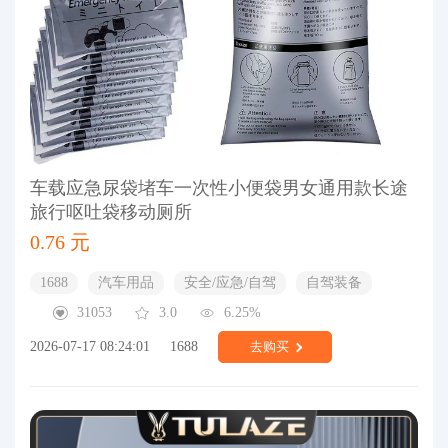
车载应急尿袋堵车一次性小便袋男女通用款长途
旅行呕吐袋移动厕所
0.76 元
1688
汽车用品
安全/应急/自驾
自驾装备
31053
3.0
6.25%
2026-07-17 08:24:01
1688
去购买