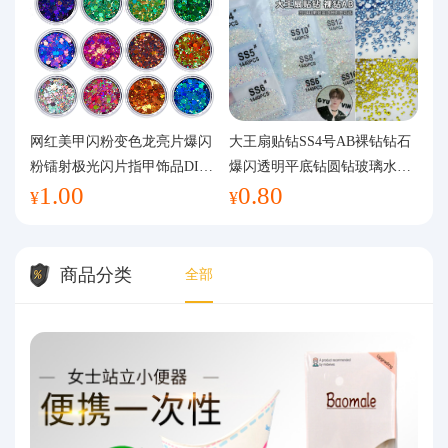
网红美甲闪粉变色龙亮片爆闪
大王扇贴钻SS4号AB裸钻钻石
粉镭射极光闪片指甲饰品DIY
爆闪透明平底钻圆钻玻璃水钻
1.00
0.80
手工流麻
美甲钻饰
¥
¥
商品分类
全部