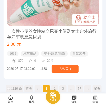
一次性小便器女性站立尿壶小便器女士户外旅行
孕妇车载应急尿袋
2.00 元
1688
汽车用品
安全/应急/自驾
自驾装备
870
0
20%
2026-07-17 08:29:02
1688
去购买
共 1126 条
首页
←
1
2
3
...
57
→
尾页
共 57 页
代购
首页
爆品
查询
集运