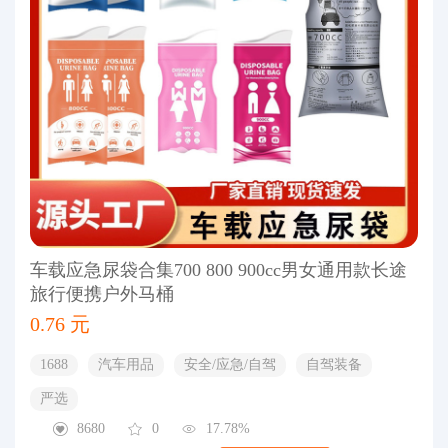
车载应急尿袋合集700 800 900cc男女通用款长途
旅行便携户外马桶
0.76 元
1688
汽车用品
安全/应急/自驾
自驾装备
严选
8680
0
17.78%