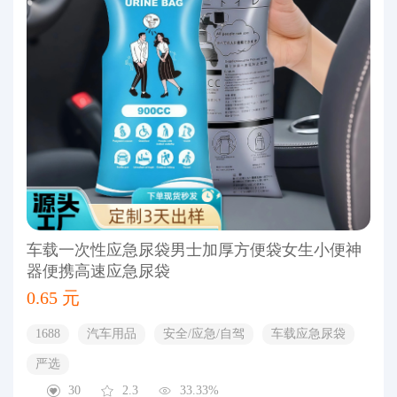
车载一次性应急尿袋男士加厚方便袋女生小便神
器便携高速应急尿袋
0.65 元
1688
汽车用品
安全/应急/自驾
车载应急尿袋
严选
30
2.3
33.33%