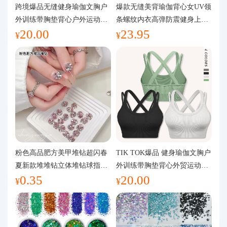
代购问答
跨境爆品无缝健身瑜伽文胸户
爆款无缝美背瑜伽背心女UV领
外训练带胸垫背心户外运动瑜
条螺纹内衣高弹防震健身上装
20.00
23.95
伽服女
运动文胸
关于我们
¥
¥
粉色高品肥方美甲堆钻超闪春
TIK TOK爆品 健身瑜伽文胸户
夏新款堆堆钻立体堆钻球指甲
外训练带胸垫背心外贸运动瑜
0.35
20.00
装饰品
伽服女
¥
¥