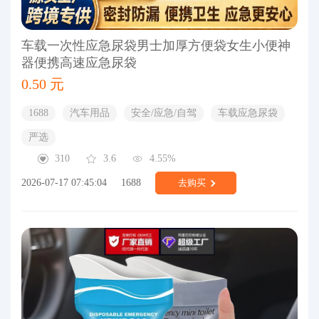
车载一次性应急尿袋男士加厚方便袋女生小便神
器便携高速应急尿袋
0.50 元
1688
汽车用品
安全/应急/自驾
车载应急尿袋
严选
310
3.6
4.55%
2026-07-17 07:45:04
1688
去购买