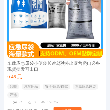
车载应急尿袋小便袋长途驾驶外出露营爬山必备
现货批发可出口
0.46 元
1688
汽车用品
安全/应急/自驾
车载应急尿袋
严选
24
0
16.67%