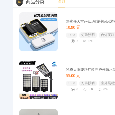
商品分类
全部
热卖任天堂switch收纳包ol
10.90 元
1688
灯饰照明
台灯夜灯
3
0%
私模太阳能路灯超亮户外防水
55.00 元
1688
灯饰照明
室外照明
0
5.0
0%