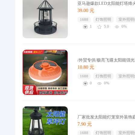
亚马逊爆款LED太阳能灯塔烽
39.00 元
1688
灯饰照明
室外照明
1
5.0
0%
/外贸专供/极亮飞碟太阳能强
10.80 元
1688
灯饰照明
室外照明
0
0%
厂家批发太阳能灯笼室外装饰
7.90 元
1688
灯饰照明
室外照明