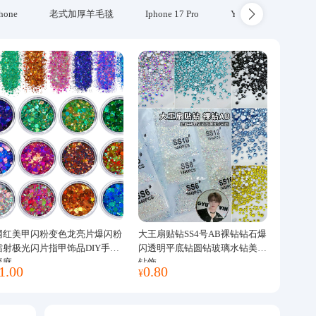
hone
老式加厚羊毛毯
Iphone 17 Pro
Yubikey
防火
网红美甲闪粉变色龙亮片爆闪粉
大王扇贴钻SS4号AB裸钻钻石爆
镭射极光闪片指甲饰品DIY手工
闪透明平底钻圆钻玻璃水钻美甲
流麻
钻饰
1.00
0.80
¥