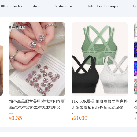
.00-20 truck inner tubes
Rabbit tube
Halterlose Strümpfe
Ip
粉色高品肥方美甲堆钻超闪春夏
TIK TOK爆品 健身瑜伽文胸户外
运
新款堆堆钻立体堆钻球指甲装饰
训练带胸垫背心外贸运动瑜伽服
品
女
0.35
20.00
¥
¥
¥