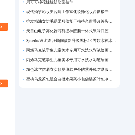
周可可棉花娃娃钥匙圈挂件
现代婚纱彩妆美容院工作室化妆师化妆台影楼专业化妆师专用梳妆台
护发精油女防毛躁柔顺修复干枯持久留香改善头发毛躁柔顺剂神器
天目山电子雾化器薄荷提神醒脑一体式果味口腔喷雾吸入式戒烟神器
Speedo/速比涛 汪顺同款新升级黑标5.0男款泳衣泳裤温泉游泳套装
丙烯马克笔学生儿童美术专用可水洗水彩笔绘画彩色涂鸦画笔不透色可叠色防水手绘diy丙烯颜料笔水性填色笔
丙烯马克笔学生儿童美术专用可水洗水彩笔绘画彩色涂鸦画笔不透色可叠色防水手绘diy丙烯颜料笔水性填色笔
粉色冰丝防晒衣女款夏薄款户外防紫外线防晒服修身紧身短外套上衣
蜜桃乌龙茶包组合白桃水果茶小包袋装茶叶包冷泡茶泡水喝的东西