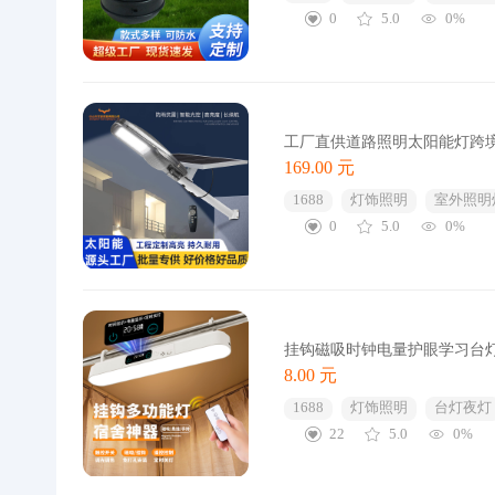
0
5.0
0%
工厂直供道路照明太阳能灯跨
169.00 元
1688
灯饰照明
室外照明
0
5.0
0%
挂钩磁吸时钟电量护眼学习台灯
8.00 元
1688
灯饰照明
台灯夜灯
22
5.0
0%