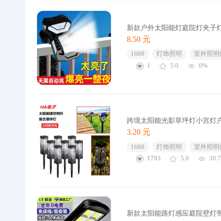
新款户外太阳能灯庭院灯夹子
8.50 元
1688
灯饰照明
室外照明
1
5.0
0%
跨境太阳能光影草坪灯小宫灯户
3.20 元
1688
灯饰照明
室外照明
1793
5.0
30.
新款太阳能路灯感应庭院壁灯带