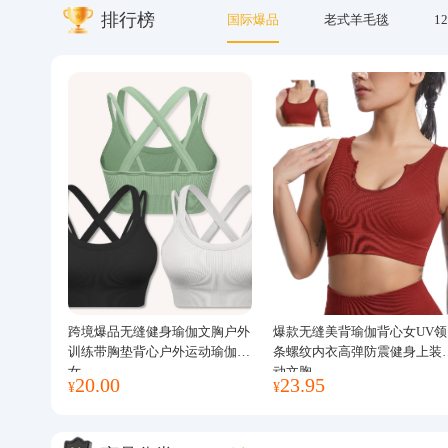
排行榜
国际爆品
老式羊毛毯
12
关于我们
跨境爆品无缝健身瑜伽文胸户外
爆款无缝美背瑜伽背心女UV领
训练带胸垫背心户外运动瑜伽服
条螺纹内衣高弹防震健身上装
女
动文胸
20.00
23.95
¥
¥