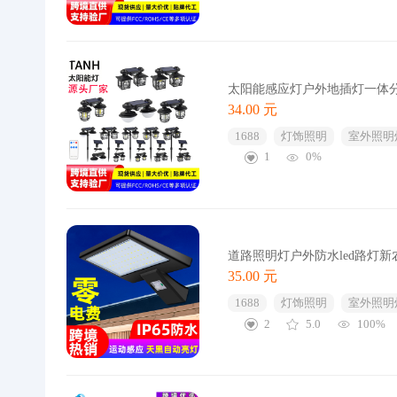
太阳能感应灯户外地插灯一体
34.00 元
1688
灯饰照明
室外照明
1
0%
道路照明灯户外防水led路灯
35.00 元
1688
灯饰照明
室外照明
2
5.0
100%