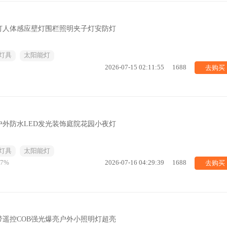
灯人体感应壁灯围栏照明夹子灯安防灯
灯具
太阳能灯
去购买
2026-07-15 02:11:55
1688
外防水LED发光装饰庭院花园小夜灯
灯具
太阳能灯
去购买
77%
2026-07-16 04:29:39
1688
遥控COB强光爆亮户外小照明灯超亮