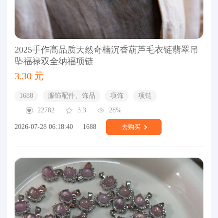
2025手作高品质天然奇楠沉香葫芦毛衣链翡翠吊
坠福禄双全纳福项链
3.30 元
1688
服饰配件、饰品
项饰
项链
22782
3.3
28%
2026-07-28 06:18:40
1688
去购买