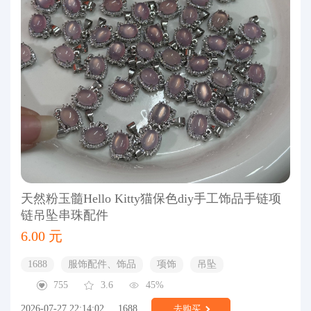
天然粉玉髓Hello Kitty猫保色diy手工饰品手链项
链吊坠串珠配件
6.00 元
1688
服饰配件、饰品
项饰
吊坠
755
3.6
45%
2026-07-27 22:14:02
1688
去购买