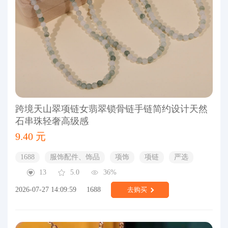
跨境天山翠项链女翡翠锁骨链手链简约设计天然
石串珠轻奢高级感
9.40 元
1688
服饰配件、饰品
项饰
项链
严选
13
5.0
36%
2026-07-27 14:09:59
1688
去购买