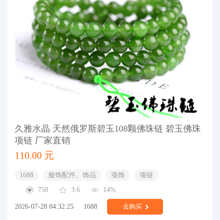
久雅水晶 天然俄罗斯碧玉108颗佛珠链 碧玉佛珠
项链 厂家直销
110.00 元
1688
服饰配件、饰品
项饰
项链
750
3.6
14%
2026-07-28 04:32:25
1688
去购买