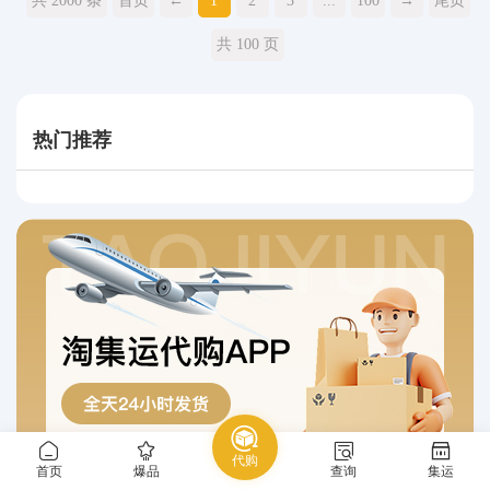
共 2000 条
首页
←
1
2
3
...
100
→
尾页
共 100 页
热门推荐
代购
首页
爆品
查询
集运