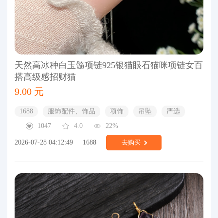
天然高冰种白玉髓项链925银猫眼石猫咪项链女百
搭高级感招财猫
9.00 元
1688
服饰配件、饰品
项饰
吊坠
严选
1047
4.0
22%
2026-07-28 04:12:49
1688
去购买