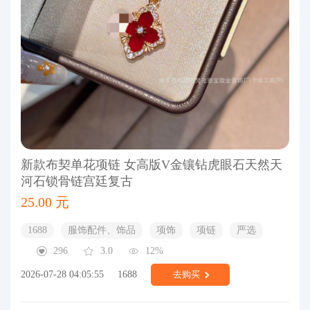
新款布契单花项链 女高版V金镶钻虎眼石天然天
河石锁骨链宫廷复古
25.00 元
1688
服饰配件、饰品
项饰
项链
严选
296
3.0
12%
2026-07-28 04:05:55
1688
去购买