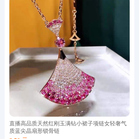
直播高品质天然红刚玉满钻小裙子项链女轻奢气
质蓝尖晶扇形锁骨链