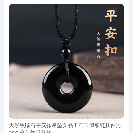
天然黑曜石平安扣吊坠女晶玉石玉佩项链挂件男
款本命年生日礼物