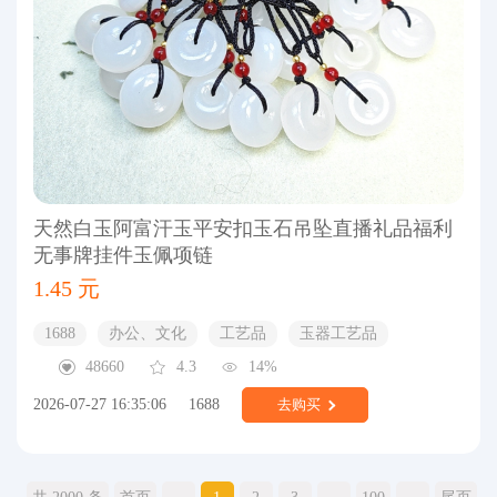
天然白玉阿富汗玉平安扣玉石吊坠直播礼品福利
无事牌挂件玉佩项链
1.45 元
1688
办公、文化
工艺品
玉器工艺品
48660
4.3
14%
2026-07-27 16:35:06
1688
去购买