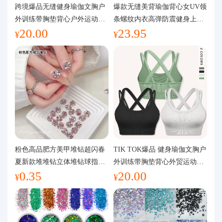
代购问答
跨境爆品无缝健身瑜伽文胸户
爆款无缝美背瑜伽背心女UV领
外训练带胸垫背心户外运动瑜
条螺纹内衣高弹防震健身上装
20.00
23.95
伽服女
运动文胸
关于我们
¥
¥
粉色高品肥方美甲堆钻超闪春
TIK TOK爆品 健身瑜伽文胸户
夏新款堆堆钻立体堆钻球指甲
外训练带胸垫背心外贸运动瑜
0.35
20.00
装饰品
伽服女
¥
¥