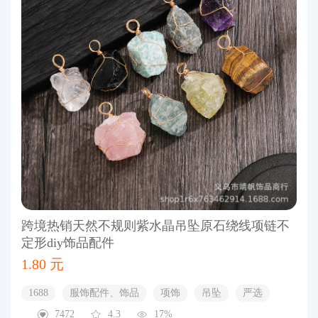
跨境热销天然不规则紫水晶吊坠原石绕线项链不
定形diy饰品配件
1.80 元
1688
服饰配件、饰品
项饰
吊坠
严选
7472
4.3
17%