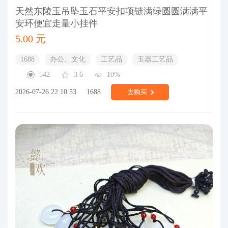
天然东陵玉吊坠玉石平安扣项链满绿圆圆满满平
安环便宜走量小挂件
5.00 元
1688
办公、文化
工艺品
玉器工艺品
542
3.6
10%
2026-07-26 22:10:53
1688
去购买