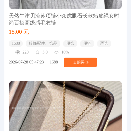
天然牛津贝流苏项链小众虎眼石长款蜡皮绳女时
尚百搭高级感毛衣链
15.00 元
1688
服饰配件、饰品
项饰
项链
严选
220
3.0
10%
2026-07-28 05:47:23
1688
去购买