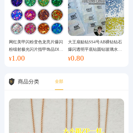
网红美甲闪粉变色龙亮片爆闪
大王扇贴钻SS4号AB裸钻钻石
粉镭射极光闪片指甲饰品DIY
爆闪透明平底钻圆钻玻璃水钻
1.00
0.80
手工流麻
美甲钻饰
¥
¥
商品分类
全部