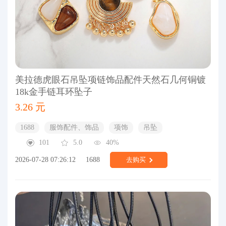
美拉德虎眼石吊坠项链饰品配件天然石几何铜镀
18k金手链耳环坠子
3.26 元
1688
服饰配件、饰品
项饰
吊坠
101
5.0
40%
2026-07-28 07:26:12
1688
去购买