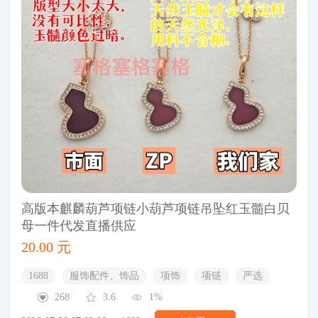
高版本麒麟葫芦项链小葫芦项链吊坠红玉髓白贝
母一件代发直播供应
20.00 元
1688
服饰配件、饰品
项饰
项链
严选
268
3.6
1%