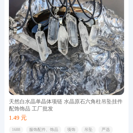
天然白水晶单晶体项链 水晶原石六角柱吊坠挂件
配饰饰品 工厂批发
1.49 元
1688
服饰配件、饰品
项饰
吊坠
严选