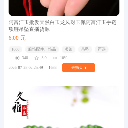
阿富汗玉批发天然白玉龙凤对玉佩阿富汗玉手链
项链吊坠直播货源
6.00 元
1688
服饰配件、饰品
项饰
吊坠
严选
348
3.0
10%
2026-07-28 02:25:49
1688
去购买