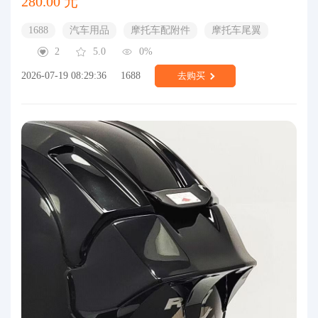
280.00 元
1688
汽车用品
摩托车配附件
摩托车尾翼
2
5.0
0%
2026-07-19 08:29:36
1688
去购买