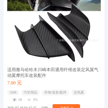
适用雅马哈铃木川崎本田通用纤维改装定风翼气
动翼摩托车改装配件
7.00 元
1688
汽车用品
外饰/改装/配件
定风翼
68
0%
2026-07-19 04:47:47
1688
去购买