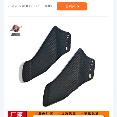
2026-07-18 03:25:23
1688
去购买