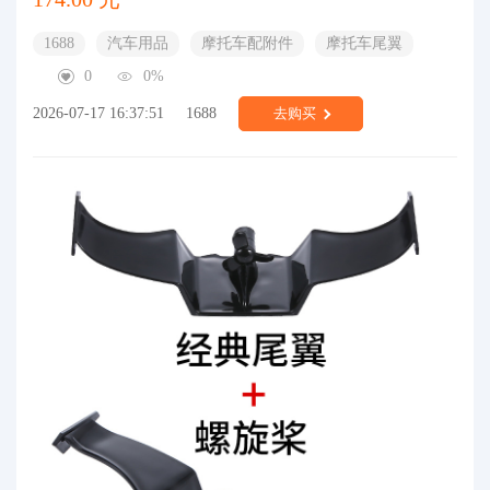
1688
汽车用品
摩托车配附件
摩托车尾翼
0
0%
2026-07-17 16:37:51
1688
去购买