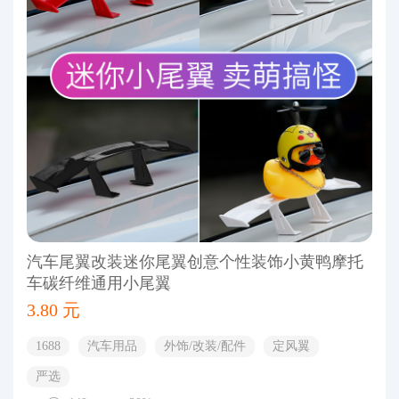
汽车尾翼改装迷你尾翼创意个性装饰小黄鸭摩托
车碳纤维通用小尾翼
3.80 元
1688
汽车用品
外饰/改装/配件
定风翼
严选