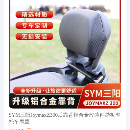
SYM三阳JoymaxZ300后靠背铝合金改装件踏板摩
托车尾翼