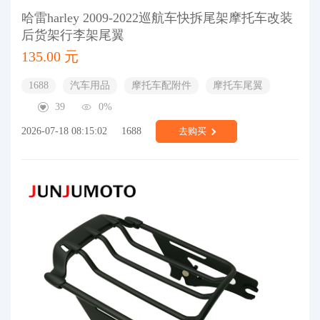
哈雷harley 2009-2022巡航车快拆尾架摩托车改装
后货架行李架尾翼
135.00 元
1688
汽车用品
摩托车配附件
摩托车尾翼
39
0%
2026-07-18 08:15:02
1688
去购买