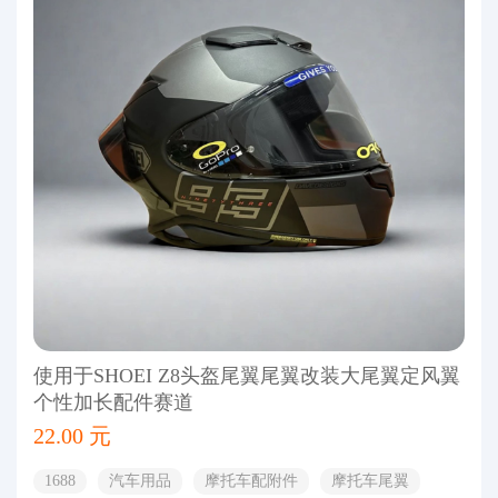
使用于SHOEI Z8头盔尾翼尾翼改装大尾翼定风翼
个性加长配件赛道
22.00 元
1688
汽车用品
摩托车配附件
摩托车尾翼