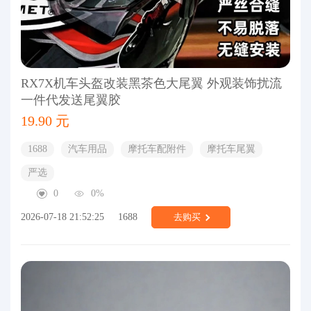
RX7X机车头盔改装黑茶色大尾翼 外观装饰扰流
一件代发送尾翼胶
19.90 元
1688
汽车用品
摩托车配附件
摩托车尾翼
严选
0
0%
2026-07-18 21:52:25
1688
去购买