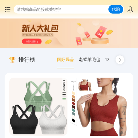
代购
首页
中国商品代购
排行榜
国际爆品
老式羊毛毯
12.00-20 truck inn
集运服务
爆品推荐
查询运单
最新公告
物流资讯