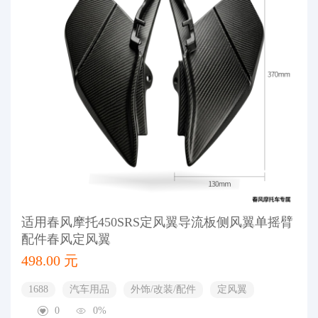
适用春风摩托450SRS定风翼导流板侧风翼单摇臂
配件春风定风翼
498.00 元
1688
汽车用品
外饰/改装/配件
定风翼
0
0%