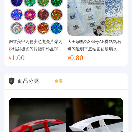
网红美甲闪粉变色龙亮片爆闪
大王扇贴钻SS4号AB裸钻钻石
粉镭射极光闪片指甲饰品DIY
爆闪透明平底钻圆钻玻璃水钻
1.00
0.80
手工流麻
美甲钻饰
¥
¥
商品分类
全部