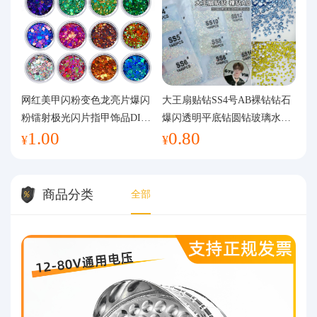
网红美甲闪粉变色龙亮片爆闪
大王扇贴钻SS4号AB裸钻钻石
粉镭射极光闪片指甲饰品DIY
爆闪透明平底钻圆钻玻璃水钻
1.00
0.80
手工流麻
美甲钻饰
¥
¥
商品分类
全部