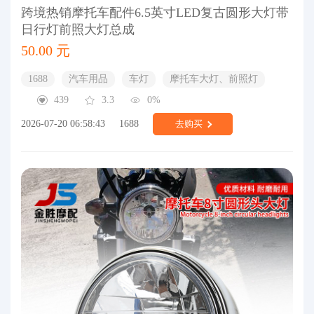
跨境热销摩托车配件6.5英寸LED复古圆形大灯带
日行灯前照大灯总成
50.00 元
1688
汽车用品
车灯
摩托车大灯、前照灯
439
3.3
0%
2026-07-20 06:58:43
1688
去购买