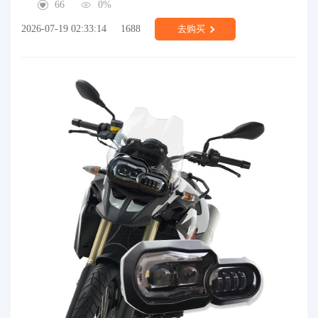
66
0%
2026-07-19 02:33:14
1688
去购买