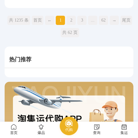
共 1235 条
首页
←
1
2
3
...
62
→
尾页
共 62 页
热门推荐
代购
首页
爆品
查询
集运