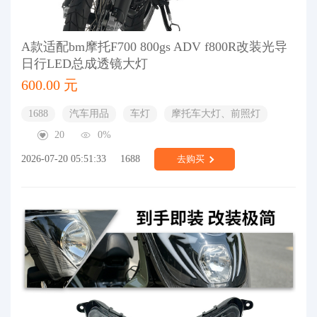
A款适配bm摩托F700 800gs ADV f800R改装光导
日行LED总成透镜大灯
600.00 元
1688
汽车用品
车灯
摩托车大灯、前照灯
20
0%
2026-07-20 05:51:33
1688
去购买