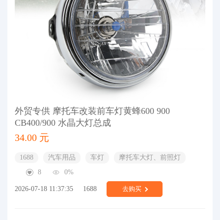
外贸专供 摩托车改装前车灯黄蜂600 900
CB400/900 水晶大灯总成
34.00 元
1688
汽车用品
车灯
摩托车大灯、前照灯
8
0%
2026-07-18 11:37:35
1688
去购买