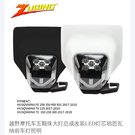
越野摩托车五颗珠大灯总成改装LED灯芯胡思瓦
纳前车灯照明