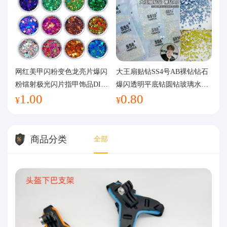
网红美甲闪粉变色龙亮片爆闪
大王扇贴钻SS4号AB裸钻钻石
粉镭射极光闪片指甲饰品DIY
爆闪透明平底钻圆钻玻璃水钻
1.00
0.80
手工流麻
美甲钻饰
¥
¥
商品分类
全部