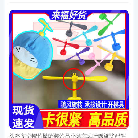
头盔安全帽竹蜻蜓装饰品小风车风叶螺旋桨配件