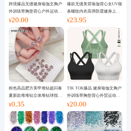
代购问答
跨境爆品无缝健身瑜伽文胸户
爆款无缝美背瑜伽背心女UV领
外训练带胸垫背心户外运动瑜
条螺纹内衣高弹防震健身上装
20.00
23.95
伽服女
运动文胸
关于我们
¥
¥
粉色高品肥方美甲堆钻超闪春
TIK TOK爆品 健身瑜伽文胸户
夏新款堆堆钻立体堆钻球指甲
外训练带胸垫背心外贸运动瑜
0.35
20.00
装饰品
伽服女
¥
¥