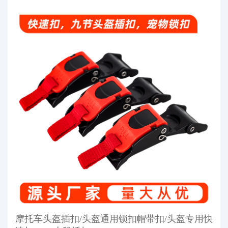
摩托车头盔插扣/头盔通用锁扣帽带扣/头盔专用快