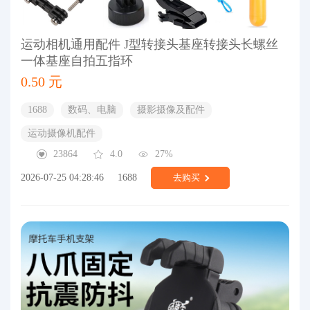
运动相机通用配件 J型转接头基座转接头长螺丝
一体基座自拍五指环
0.50 元
1688
数码、电脑
摄影摄像及配件
运动摄像机配件
23864
4.0
27%
2026-07-25 04:28:46
1688
去购买