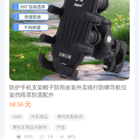
防护手机支架帽子防雨改装外卖骑行防晒导航仪
架挡雨罩防震配件
18.50 元
1688
汽车用品
摩托车配附件
摩托车用品与附件
严选
1015
1.0
40%