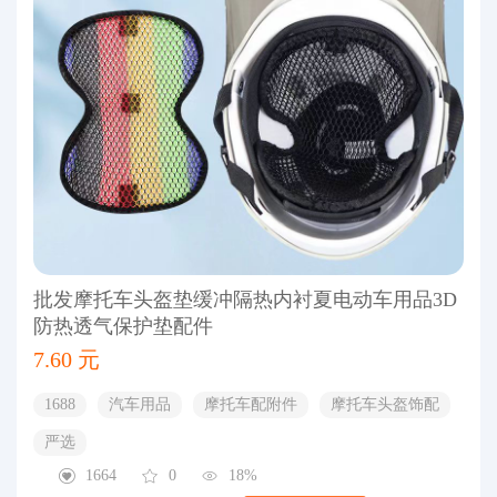
批发摩托车头盔垫缓冲隔热内衬夏电动车用品3D
防热透气保护垫配件
7.60 元
1688
汽车用品
摩托车配附件
摩托车头盔饰配
严选
1664
0
18%