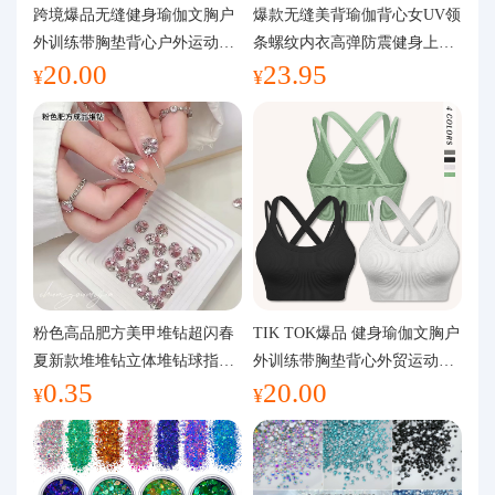
代购问答
跨境爆品无缝健身瑜伽文胸户
爆款无缝美背瑜伽背心女UV领
外训练带胸垫背心户外运动瑜
条螺纹内衣高弹防震健身上装
20.00
23.95
伽服女
运动文胸
关于我们
¥
¥
粉色高品肥方美甲堆钻超闪春
TIK TOK爆品 健身瑜伽文胸户
夏新款堆堆钻立体堆钻球指甲
外训练带胸垫背心外贸运动瑜
0.35
20.00
装饰品
伽服女
¥
¥