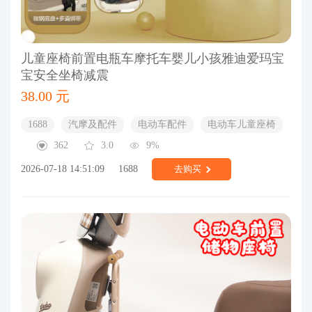
儿童座椅前置电瓶车摩托车婴儿小孩雅迪爱玛宝
宝安全坐椅减震
38.00 元
1688
汽摩及配件
电动车配件
电动车儿童座椅
362
3.0
9%
2026-07-18 14:51:09
1688
去购买