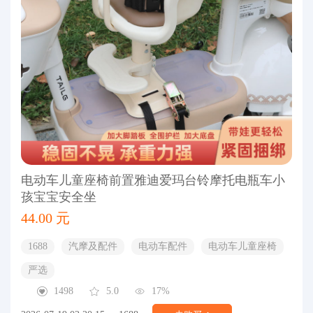
电动车儿童座椅前置雅迪爱玛台铃摩托电瓶车小
孩宝宝安全坐
44.00 元
1688
汽摩及配件
电动车配件
电动车儿童座椅
严选
1498
5.0
17%