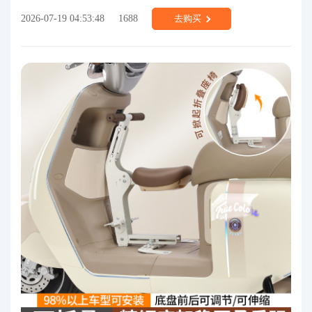
2026-07-19 04:53:48
1688
去购买