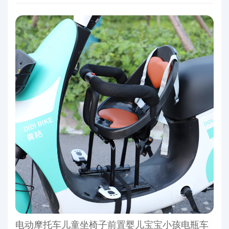
电动摩托车儿童坐椅子前置婴儿宝宝小孩电瓶车