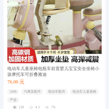
电动车儿童座椅电瓶车前置婴儿宝宝安全坐椅小
孩摩托车可折叠雅迪
76.00 元
1688
汽摩及配件
电动车配件
电动车儿童座椅
严选
128
4.3
7%