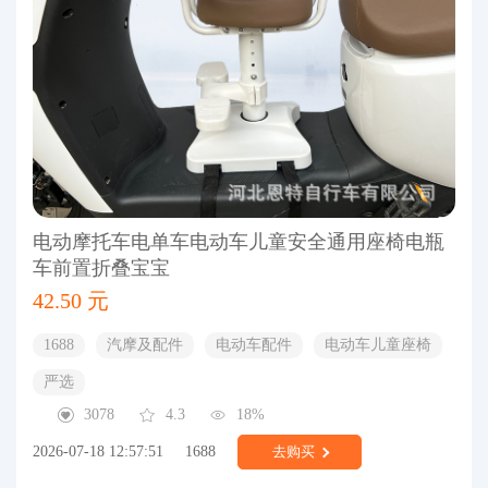
电动摩托车电单车电动车儿童安全通用座椅电瓶
车前置折叠宝宝
42.50 元
1688
汽摩及配件
电动车配件
电动车儿童座椅
严选
3078
4.3
18%
2026-07-18 12:57:51
1688
去购买