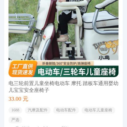
电三轮前置儿童坐椅电动车 摩托 踏板车通用婴幼
儿宝宝安全座椅子
33.00 元
1688
汽摩及配件
电动车配件
电动车儿童座椅
严选