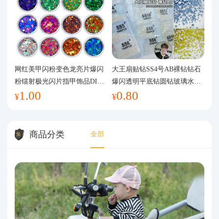
网红美甲闪粉变色龙亮片爆闪
大王扇贴钻SS4号AB裸钻钻石
粉镭射极光闪片指甲饰品DIY
爆闪透明平底钻圆钻玻璃水钻
1.00
0.80
手工流麻
美甲钻饰
¥
¥
商品分类
全部