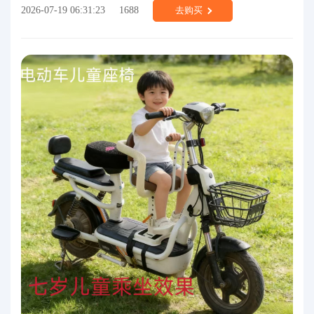
2026-07-19 06:31:23
1688
去购买