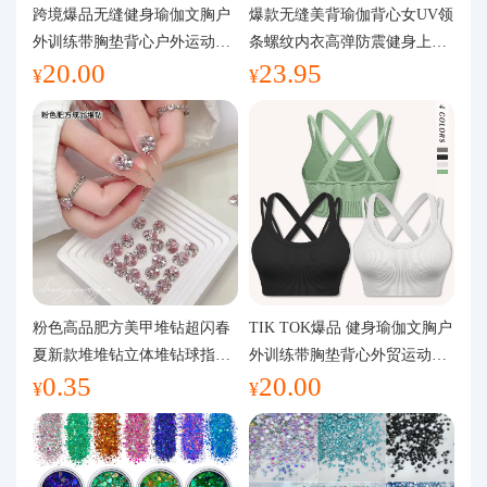
代购问答
跨境爆品无缝健身瑜伽文胸户
爆款无缝美背瑜伽背心女UV领
外训练带胸垫背心户外运动瑜
条螺纹内衣高弹防震健身上装
20.00
23.95
伽服女
运动文胸
关于我们
¥
¥
粉色高品肥方美甲堆钻超闪春
TIK TOK爆品 健身瑜伽文胸户
夏新款堆堆钻立体堆钻球指甲
外训练带胸垫背心外贸运动瑜
0.35
20.00
装饰品
伽服女
¥
¥