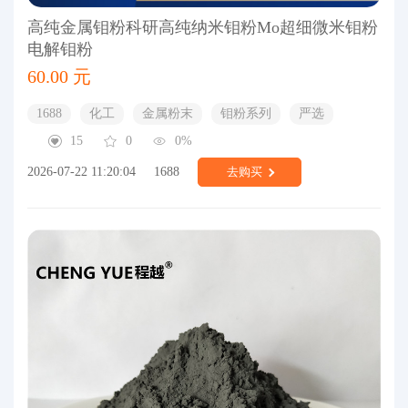
高纯金属钼粉科研高纯纳米钼粉Mo超细微米钼粉
电解钼粉
60.00 元
1688
化工
金属粉末
钼粉系列
严选
15
0
0%
2026-07-22 11:20:04
1688
去购买