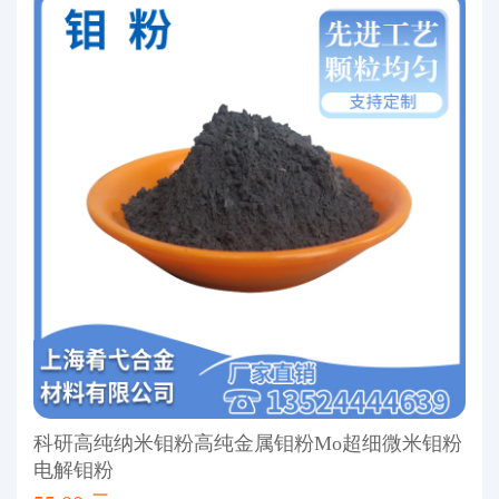
科研高纯纳米钼粉高纯金属钼粉Mo超细微米钼粉
电解钼粉