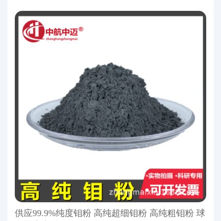
供应99.9%纯度钼粉 高纯超细钼粉 高纯粗钼粉 球