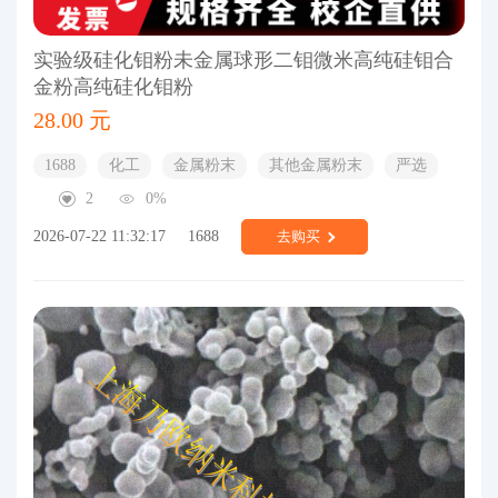
实验级硅化钼粉未金属球形二钼微米高纯硅钼合
金粉高纯硅化钼粉
28.00 元
1688
化工
金属粉末
其他金属粉末
严选
2
0%
2026-07-22 11:32:17
1688
去购买