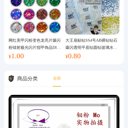
网红美甲闪粉变色龙亮片爆闪
大王扇贴钻SS4号AB裸钻钻石
粉镭射极光闪片指甲饰品DIY
爆闪透明平底钻圆钻玻璃水钻
1.00
0.80
手工流麻
美甲钻饰
¥
¥
商品分类
全部