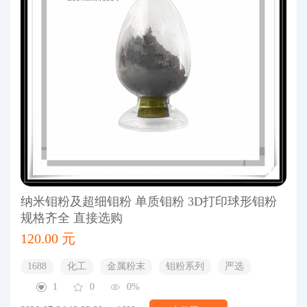
纳米钼粉及超细钼粉 单质钼粉 3D打印球形钼粉
规格齐全 直接选购
120.00 元
1688
化工
金属粉末
钼粉系列
严选
1
0
0%