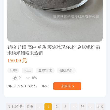
钼粉 超细 高纯 单质 喷涂球形Mo粉 金属钼粉 微
米纳米钼粉末热销
150.00 元
1688
化工
金属粉末
钼粉系列
0
0%
2026-07-22 11:41:25
1688
去购买
共 1107 条
首页
←
1
2
3
...
56
→
尾页