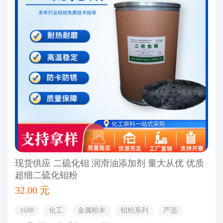
现货供应 二硫化钼 润滑油添加剂 量大从优 优质
超细二硫化钼粉
32.00 元
1688
化工
金属粉末
钼粉系列
严选