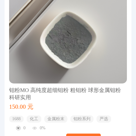
钼粉MO 高纯度超细钼粉 粗钼粉 球形金属钼粉
科研实用
150.00 元
1688
化工
金属粉末
钼粉系列
严选
0
0%