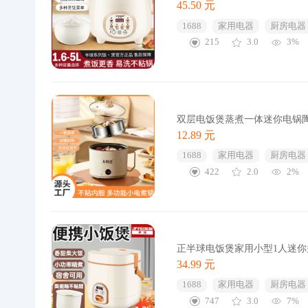
45.50 元
1688
家用电器
厨房电器
215
3.0
3%
双层电饭煲蒸煮一体迷你电锅
12.89 元
1688
家用电器
厨房电器
422
2.0
2%
正半球电饭煲家用小型1人迷你
34.99 元
1688
家用电器
厨房电器
747
3.0
7%