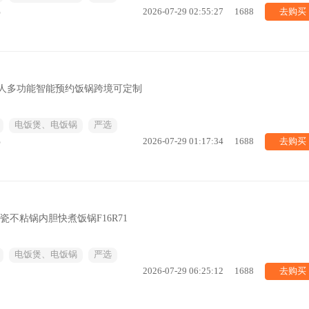
去购买
%
2026-07-29 02:55:27
1688
6人多功能智能预约饭锅跨境可定制
电饭煲、电饭锅
严选
去购买
%
2026-07-29 01:17:34
1688
陶瓷不粘锅内胆快煮饭锅F16R71
电饭煲、电饭锅
严选
去购买
2026-07-29 06:25:12
1688