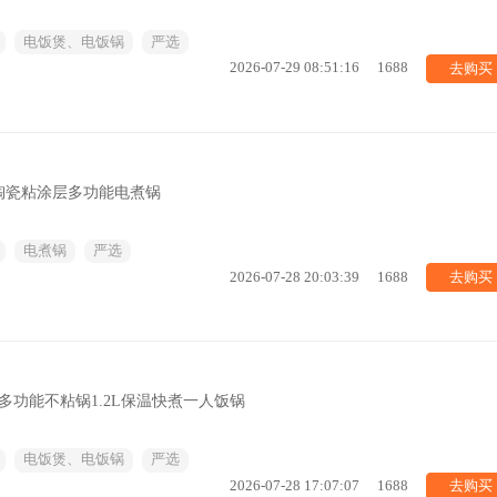
电饭煲、电饭锅
严选
去购买
2026-07-29 08:51:16
1688
陶瓷粘涂层多功能电煮锅
电煮锅
严选
去购买
2026-07-28 20:03:39
1688
多功能不粘锅1.2L保温快煮一人饭锅
电饭煲、电饭锅
严选
去购买
2026-07-28 17:07:07
1688