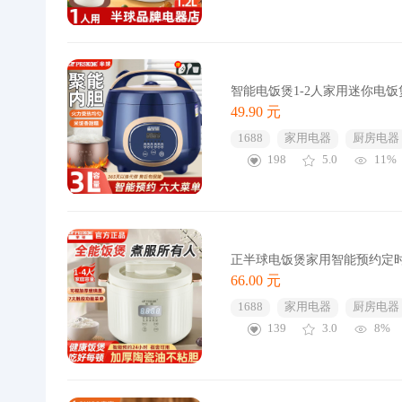
智能电饭煲1-2人家用迷你电饭
49.90 元
1688
家用电器
厨房电器
198
5.0
11%
正半球电饭煲家用智能预约定
66.00 元
1688
家用电器
厨房电器
139
3.0
8%