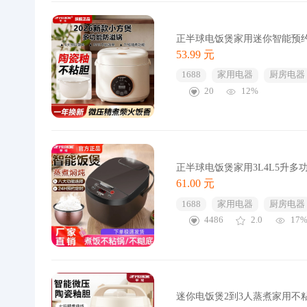
正半球电饭煲家用迷你智能预约2
53.99 元
1688
家用电器
厨房电器
20
12%
正半球电饭煲家用3L4L5升多
61.00 元
1688
家用电器
厨房电器
4486
2.0
17
迷你电饭煲2到3人蒸煮家用不