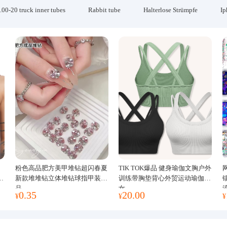
.00-20 truck inner tubes
Rabbit tube
Halterlose Strümpfe
Ip
粉色高品肥方美甲堆钻超闪春夏
TIK TOK爆品 健身瑜伽文胸户外
运
新款堆堆钻立体堆钻球指甲装饰
训练带胸垫背心外贸运动瑜伽服
品
女
0.35
20.00
¥
¥
¥