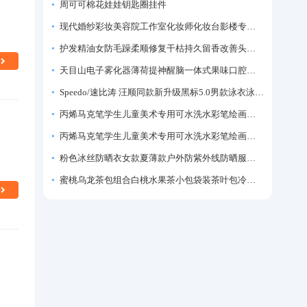
周可可棉花娃娃钥匙圈挂件
现代婚纱彩妆美容院工作室化妆师化妆台影楼专业化妆师专用梳妆台
护发精油女防毛躁柔顺修复干枯持久留香改善头发毛躁柔顺剂神器
天目山电子雾化器薄荷提神醒脑一体式果味口腔喷雾吸入式戒烟神器
Speedo/速比涛 汪顺同款新升级黑标5.0男款泳衣泳裤温泉游泳套装
丙烯马克笔学生儿童美术专用可水洗水彩笔绘画彩色涂鸦画笔不透色可叠色防水手绘diy丙烯颜料笔水性填色笔
丙烯马克笔学生儿童美术专用可水洗水彩笔绘画彩色涂鸦画笔不透色可叠色防水手绘diy丙烯颜料笔水性填色笔
粉色冰丝防晒衣女款夏薄款户外防紫外线防晒服修身紧身短外套上衣
蜜桃乌龙茶包组合白桃水果茶小包袋装茶叶包冷泡茶泡水喝的东西