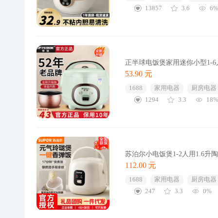
13857
3.6
6
正半球电饭煲家用迷你小型1-
53.90 元
1688
家用电器
厨房电器
1294
3.3
18
苏泊尔小电饭煲1-2人用1.6升
112.00 元
1688
家用电器
厨房电器
247
3.3
0%