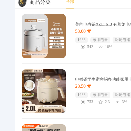
商品分类
全部
美的电煮锅XZE1613 有蒸笼
53.00 元
1688
家用电器
厨房电器
542
18%
电煮锅学生宿舍锅多功能家用
28.50 元
1688
家用电器
厨房电器
753
2.3
3%