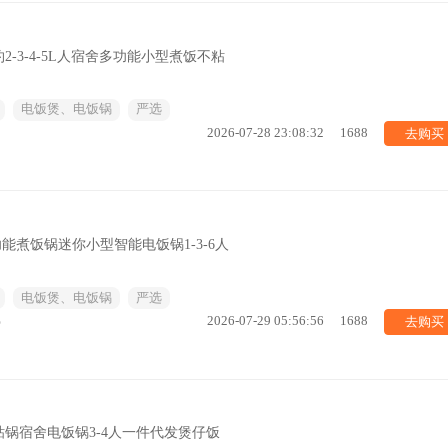
-3-4-5L人宿舍多功能小型煮饭不粘
电饭煲、电饭锅
严选
去购买
2026-07-28 23:08:32
1688
功能煮饭锅迷你小型智能电饭锅1-3-6人
电饭煲、电饭锅
严选
去购买
%
2026-07-29 05:56:56
1688
粘锅宿舍电饭锅3-4人一件代发煲仔饭