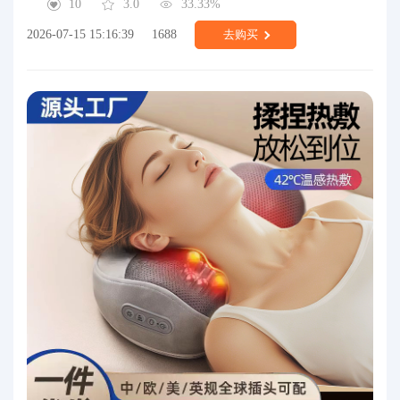
10
3.0
33.33%
2026-07-15 15:16:39
1688
去购买