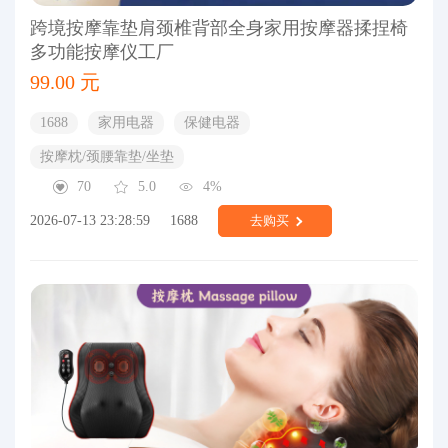
跨境按摩靠垫肩颈椎背部全身家用按摩器揉捏椅
多功能按摩仪工厂
99.00 元
1688
家用电器
保健电器
按摩枕/颈腰靠垫/坐垫
70
5.0
4%
2026-07-13 23:28:59
1688
去购买