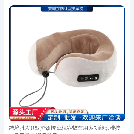
跨境批发U型护颈按摩枕靠垫车用多功能颈椎按