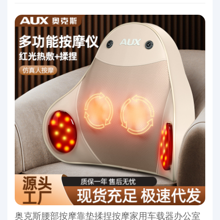
奥克斯腰部按摩靠垫揉捏按摩家用车载器办公室