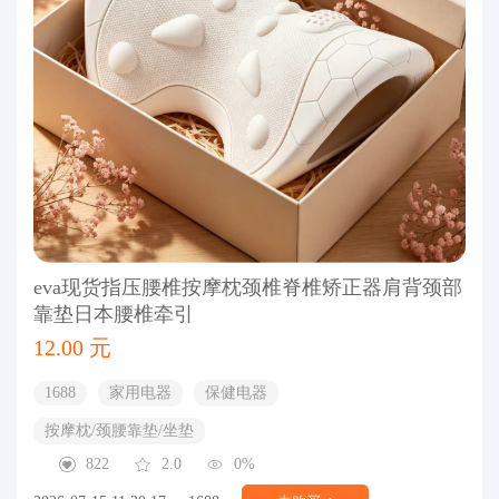
eva现货指压腰椎按摩枕颈椎脊椎矫正器肩背颈部
靠垫日本腰椎牵引
12.00 元
1688
家用电器
保健电器
按摩枕/颈腰靠垫/坐垫
822
2.0
0%