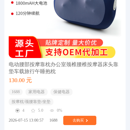
电动腰部按摩靠枕办公室颈椎腰椎按摩器床头靠
垫车载旅行午睡抱枕
130.00 元
1688
家用电器
保健电器
按摩枕/颈腰靠垫/坐垫
4
5.0
0%
2026-07-15 13:00:57
1688
去购买