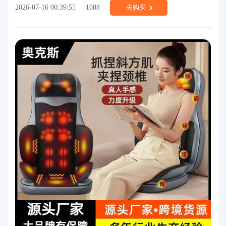
2026-07-16 00:39:55
1688
去购买