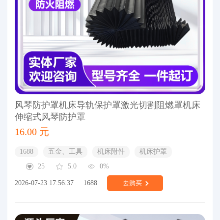
风琴防护罩机床导轨保护罩激光切割阻燃罩机床
伸缩式风琴防护罩
16.00 元
1688
五金、工具
机床附件
机床护罩
25
5.0
0%
2026-07-23 17:56:37
1688
去购买