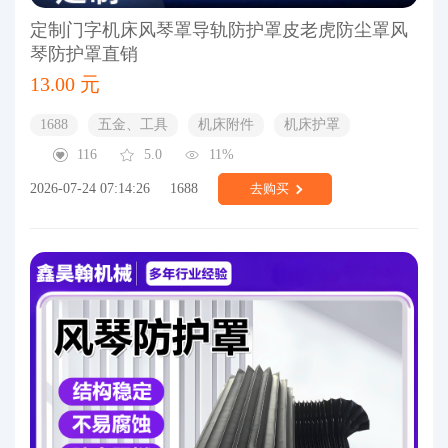
定制门字机床风琴罩导轨防护罩皮老虎防尘罩风
琴防护罩直销
13.00 元
1688
五金、工具
机床附件
机床护罩
116
5.0
11%
2026-07-24 07:14:26
1688
去购买