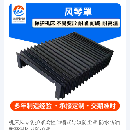
机床风琴防护罩柔性伸缩式导轨防尘罩 防水防油
耐高温风琴防护罩