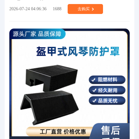
2026-07-24 04:06:36
1688
去购买