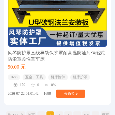
风琴防护罩直线导轨保护罩耐高温防油污伸缩式
防尘罩柔性罩车床
50.00 元
1688
五金、工具
机床附件
机床护罩
179
0
0%
2026-07-22 01:01:42
1688
去购买