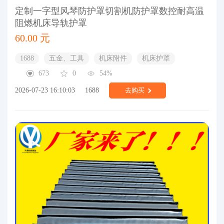
定制一字型风琴防护罩切割机防护罩数控耐高温
阻燃机床导轨护罩
60.00 元
1688
五金、工具
机床附件
机床护罩
673
0
54%
2026-07-23 16:10:03
1688
去购买