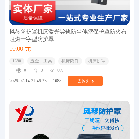
风琴防护罩机床激光导轨防尘伸缩保护罩防火布
阻燃一字型防护罩
10.00 元
1688
五金、工具
机床附件
机床护罩
0
0
0%
2026-07-14 21:46:23
1688
去购买