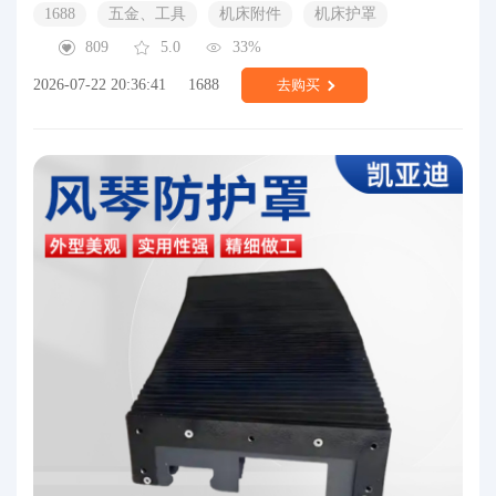
1688
五金、工具
机床附件
机床护罩
809
5.0
33%
2026-07-22 20:36:41
1688
去购买