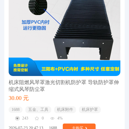
机床阻燃风琴罩激光切割机防护罩 导轨防护罩伸
缩式风琴防尘罩
30.00 元
1688
五金、工具
机床附件
机床护罩
243
0
4%
2026-07-23 20:47:13
1688
去购买