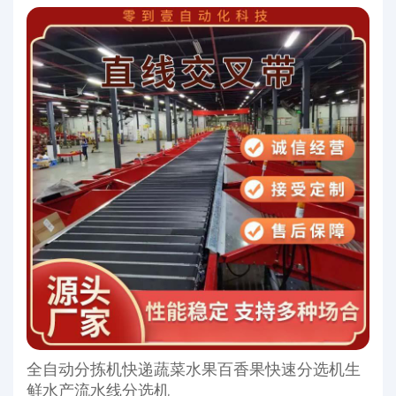
全自动分拣机快递蔬菜水果百香果快速分选机生
鲜水产流水线分选机