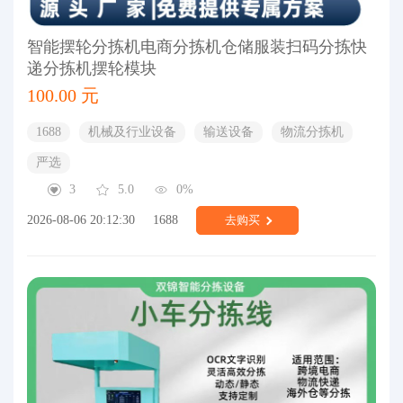
智能摆轮分拣机电商分拣机仓储服装扫码分拣快
递分拣机摆轮模块
100.00 元
1688
机械及行业设备
输送设备
物流分拣机
严选
3
5.0
0%
2026-08-06 20:12:30
1688
去购买