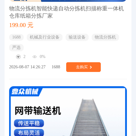
物流分拣机智能快递自动分拣机扫描称重一体机
仓库纸箱分拣厂家
199.00 元
1688
机械及行业设备
输送设备
物流分拣机
严选
2
0%
2026-08-07 14:26:27
1688
去购买