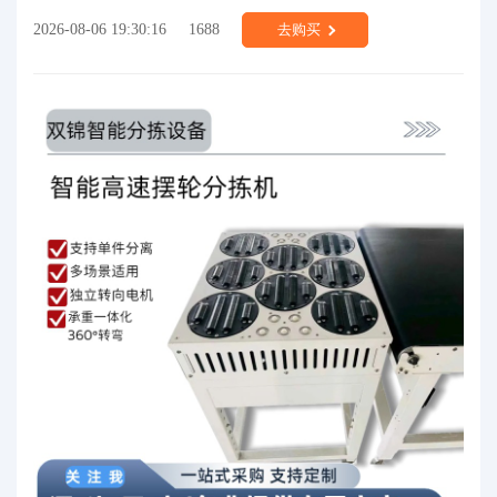
2026-08-06 19:30:16
1688
去购买