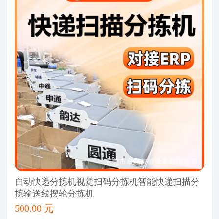
自动快递分拣机视觉扫码分拣机智能快递扫描分
拣输送线摆轮分拣机
500.00 元