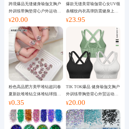
代购问答
跨境爆品无缝健身瑜伽文胸户
爆款无缝美背瑜伽背心女UV领
外训练带胸垫背心户外运动瑜
条螺纹内衣高弹防震健身上装
20.00
23.95
伽服女
运动文胸
关于我们
¥
¥
粉色高品肥方美甲堆钻超闪春
TIK TOK爆品 健身瑜伽文胸户
夏新款堆堆钻立体堆钻球指甲
外训练带胸垫背心外贸运动瑜
0.35
20.00
装饰品
伽服女
¥
¥