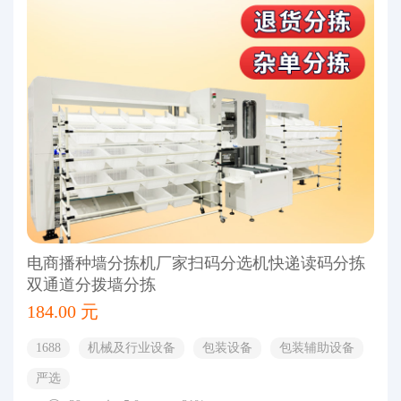
电商播种墙分拣机厂家扫码分选机快递读码分拣
双通道分拨墙分拣
184.00 元
1688
机械及行业设备
包装设备
包装辅助设备
严选