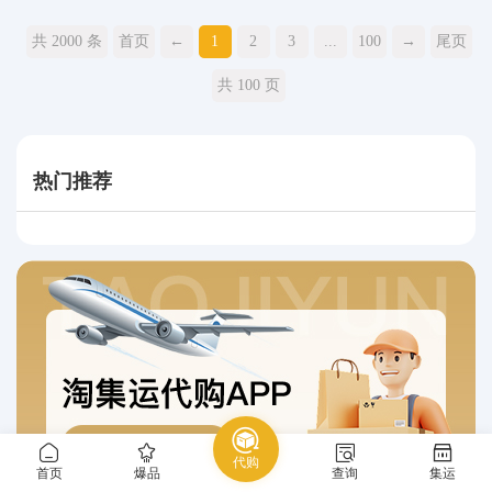
共 2000 条
首页
←
1
2
3
...
100
→
尾页
共 100 页
热门推荐
代购
首页
爆品
查询
集运