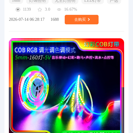
1688
灯饰照明
无主灯照明
LED灯带
严选
1139
3.0
16.67%
2026-07-14 06:28:17
1688
去购买