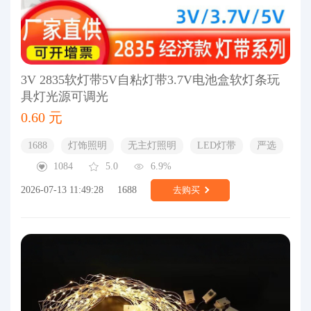
3V 2835软灯带5V自粘灯带3.7V电池盒软灯条玩
具灯光源可调光
0.60 元
1688
灯饰照明
无主灯照明
LED灯带
严选
1084
5.0
6.9%
2026-07-13 11:49:28
1688
去购买