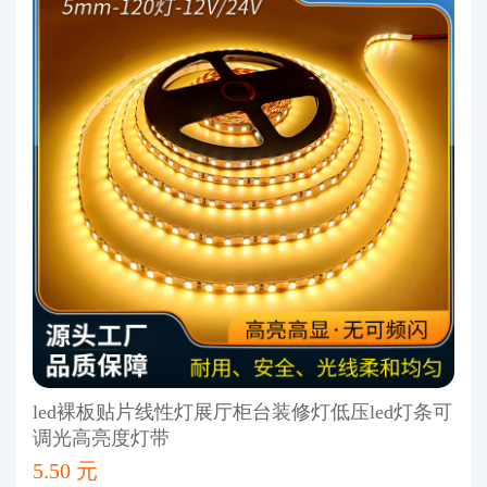
led裸板贴片线性灯展厅柜台装修灯低压led灯条可
调光高亮度灯带
5.50 元