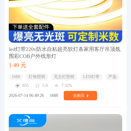
led灯带220v防水自粘超亮软灯条家用客厅吊顶氛
围彩COB户外线形灯
1.40 元
1688
灯饰照明
无主灯照明
LED灯带
严选
855
5.0
7.32%
2026-07-14 06:49:26
1688
去购买