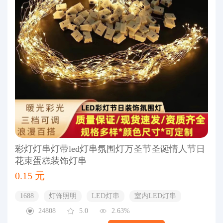
彩灯灯串灯带led灯串氛围灯万圣节圣诞情人节日
花束蛋糕装饰灯串
0.15 元
1688
灯饰照明
LED灯串
室内LED灯串
24808
5.0
2.63%