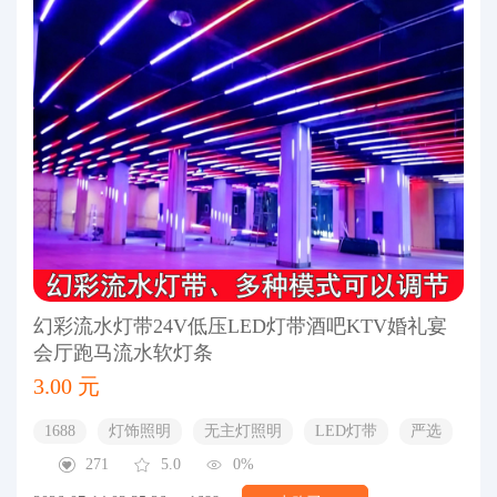
幻彩流水灯带24V低压LED灯带酒吧KTV婚礼宴
会厅跑马流水软灯条
3.00 元
1688
灯饰照明
无主灯照明
LED灯带
严选
271
5.0
0%