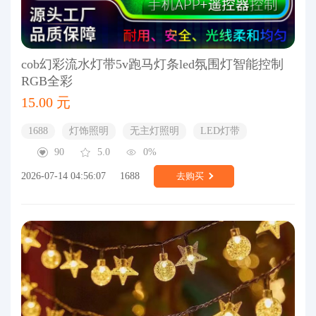
cob幻彩流水灯带5v跑马灯条led氛围灯智能控制
RGB全彩
15.00 元
1688
灯饰照明
无主灯照明
LED灯带
90
5.0
0%
2026-07-14 04:56:07
1688
去购买