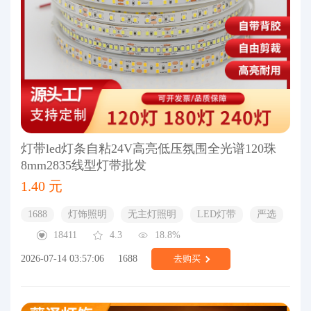
灯带led灯条自粘24V高亮低压氛围全光谱120珠
8mm2835线型灯带批发
1.40 元
1688
灯饰照明
无主灯照明
LED灯带
严选
18411
4.3
18.8%
2026-07-14 03:57:06
1688
去购买