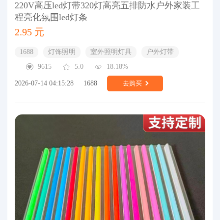
220V高压led灯带320灯高亮五排防水户外家装工
程亮化氛围led灯条
2.95 元
1688
灯饰照明
室外照明灯具
户外灯带
9615
5.0
18.18%
2026-07-14 04:15:28
1688
去购买