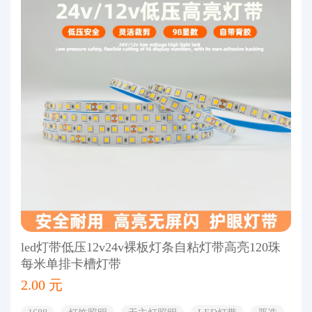
led灯带低压12v24v裸板灯条自粘灯带高亮120珠
每米单排卡槽灯带
2.00 元