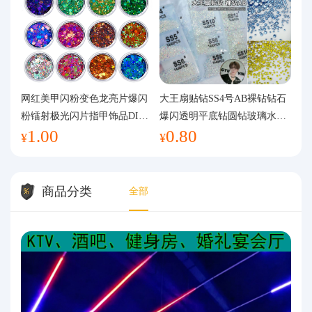
网红美甲闪粉变色龙亮片爆闪
大王扇贴钻SS4号AB裸钻钻石
粉镭射极光闪片指甲饰品DIY
爆闪透明平底钻圆钻玻璃水钻
1.00
0.80
手工流麻
美甲钻饰
¥
¥
商品分类
全部