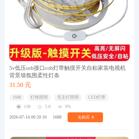
5v低压usb接口cob灯带触摸开关自粘家装电视机
背景墙氛围柔性灯条
31.50 元
1688
灯饰照明
无主灯照明
LED灯带
130
5.0
0%
2026-07-14 00:20:10
1688
去购买