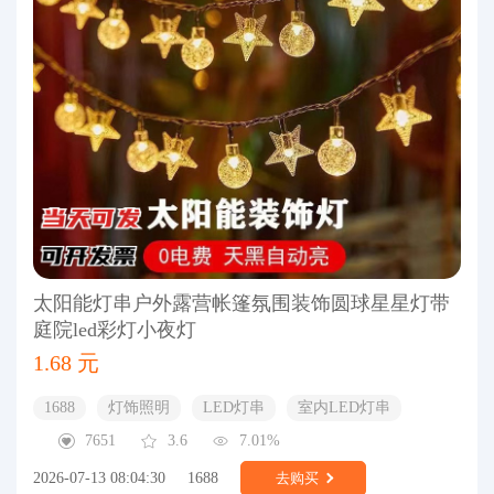
太阳能灯串户外露营帐篷氛围装饰圆球星星灯带
庭院led彩灯小夜灯
1.68 元
1688
灯饰照明
LED灯串
室内LED灯串
7651
3.6
7.01%
2026-07-13 08:04:30
1688
去购买