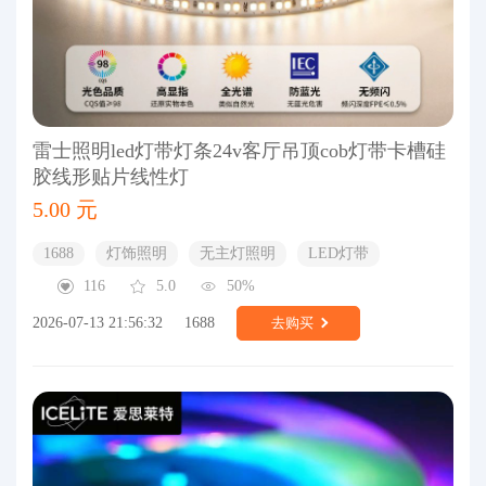
雷士照明led灯带灯条24v客厅吊顶cob灯带卡槽硅
胶线形贴片线性灯
5.00 元
1688
灯饰照明
无主灯照明
LED灯带
116
5.0
50%
2026-07-13 21:56:32
1688
去购买