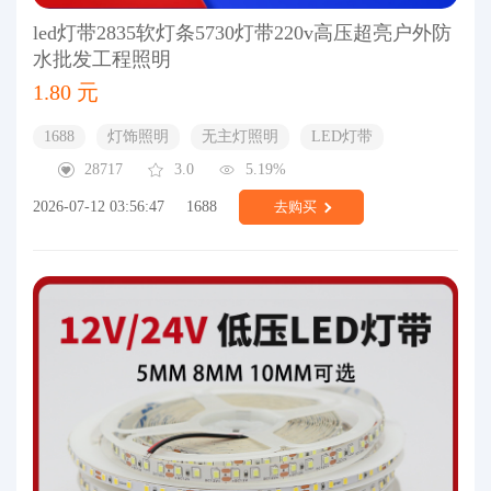
led灯带2835软灯条5730灯带220v高压超亮户外防
水批发工程照明
1.80 元
1688
灯饰照明
无主灯照明
LED灯带
28717
3.0
5.19%
2026-07-12 03:56:47
1688
去购买