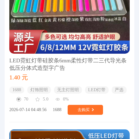
LED霓虹灯带硅胶条6mm柔性灯带二三代导光条
低压分体式造型字广告
1.40 元
1688
灯饰照明
无主灯照明
LED灯带
严选
70
5.0
0%
2026-07-14 04:48:56
1688
去购买