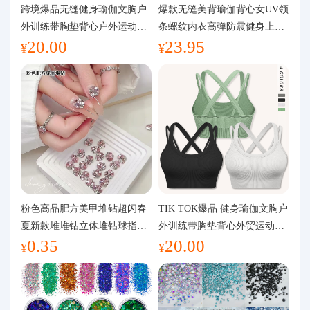
代购问答
跨境爆品无缝健身瑜伽文胸户
爆款无缝美背瑜伽背心女UV领
外训练带胸垫背心户外运动瑜
条螺纹内衣高弹防震健身上装
20.00
23.95
伽服女
运动文胸
关于我们
¥
¥
粉色高品肥方美甲堆钻超闪春
TIK TOK爆品 健身瑜伽文胸户
夏新款堆堆钻立体堆钻球指甲
外训练带胸垫背心外贸运动瑜
0.35
20.00
装饰品
伽服女
¥
¥