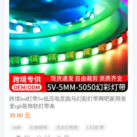
跨境led灯带5v低压电竞跑马幻彩灯带网吧家用渐
变rgb装饰软灯带条
39.90 元
1688
灯饰照明
无主灯照明
LED灯带
404
5.0
0%