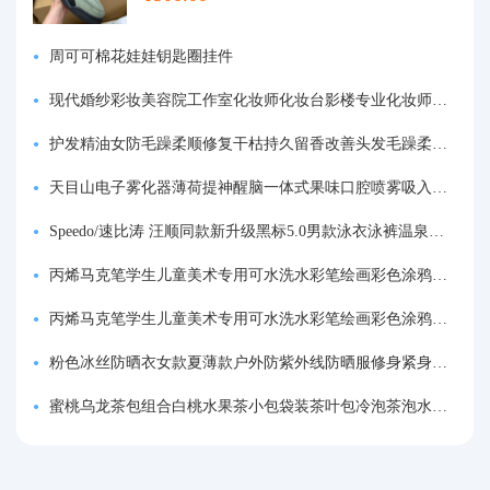
周可可棉花娃娃钥匙圈挂件
现代婚纱彩妆美容院工作室化妆师化妆台影楼专业化妆师专用梳妆台
护发精油女防毛躁柔顺修复干枯持久留香改善头发毛躁柔顺剂神器
天目山电子雾化器薄荷提神醒脑一体式果味口腔喷雾吸入式戒烟神器
Speedo/速比涛 汪顺同款新升级黑标5.0男款泳衣泳裤温泉游泳套装
丙烯马克笔学生儿童美术专用可水洗水彩笔绘画彩色涂鸦画笔不透色可叠色防水手绘diy丙烯颜料笔水性填色笔
丙烯马克笔学生儿童美术专用可水洗水彩笔绘画彩色涂鸦画笔不透色可叠色防水手绘diy丙烯颜料笔水性填色笔
粉色冰丝防晒衣女款夏薄款户外防紫外线防晒服修身紧身短外套上衣
蜜桃乌龙茶包组合白桃水果茶小包袋装茶叶包冷泡茶泡水喝的东西