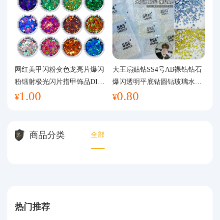
网红美甲闪粉变色龙亮片爆闪
大王扇贴钻SS4号AB裸钻钻石
粉镭射极光闪片指甲饰品DIY
爆闪透明平底钻圆钻玻璃水钻
1.00
0.80
手工流麻
美甲钻饰
¥
¥
商品分类
全部
热门推荐