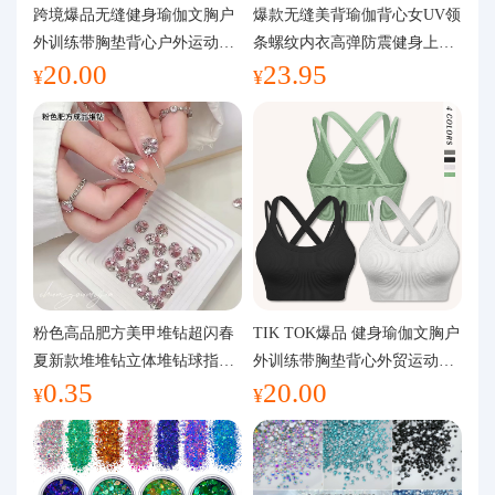
代购问答
跨境爆品无缝健身瑜伽文胸户
爆款无缝美背瑜伽背心女UV领
外训练带胸垫背心户外运动瑜
条螺纹内衣高弹防震健身上装
20.00
23.95
伽服女
运动文胸
关于我们
¥
¥
粉色高品肥方美甲堆钻超闪春
TIK TOK爆品 健身瑜伽文胸户
夏新款堆堆钻立体堆钻球指甲
外训练带胸垫背心外贸运动瑜
0.35
20.00
装饰品
伽服女
¥
¥