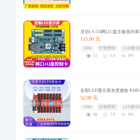
灵信LS-T4网口U盘主板室内
115.00 元
1688
灯饰照明
LED显示
12
5.0
0%
全彩LED显示屏灰度接收卡HD-R
52.00 元
1688
灯饰照明
LED显示
88
5.0
0%