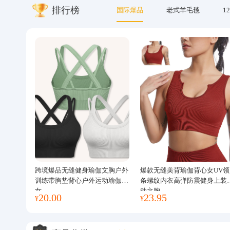
排行榜
国际爆品
老式羊毛毯
12
关于我们
跨境爆品无缝健身瑜伽文胸户外
爆款无缝美背瑜伽背心女UV领
训练带胸垫背心户外运动瑜伽服
条螺纹内衣高弹防震健身上装
女
动文胸
20.00
23.95
¥
¥