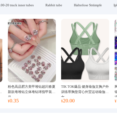
.00-20 truck inner tubes
Rabbit tube
Halterlose Strümpfe
Ip
粉色高品肥方美甲堆钻超闪春夏
TIK TOK爆品 健身瑜伽文胸户外
运
新款堆堆钻立体堆钻球指甲装饰
训练带胸垫背心外贸运动瑜伽服
品
女
0.35
20.00
¥
¥
¥