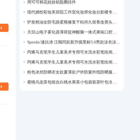
周可可棉花娃娃钥匙圈挂件
现代婚纱彩妆美容院工作室化妆师化妆台影楼专业化妆师专用梳妆台
护发精油女防毛躁柔顺修复干枯持久留香改善头发毛躁柔顺剂神器
天目山电子雾化器薄荷提神醒脑一体式果味口腔喷雾吸入式戒烟神器
Speedo/速比涛 汪顺同款新升级黑标5.0男款泳衣泳裤温泉游泳套装
丙烯马克笔学生儿童美术专用可水洗水彩笔绘画彩色涂鸦画笔不透色可叠色防水手绘diy丙烯颜料笔水性填色笔
丙烯马克笔学生儿童美术专用可水洗水彩笔绘画彩色涂鸦画笔不透色可叠色防水手绘diy丙烯颜料笔水性填色笔
粉色冰丝防晒衣女款夏薄款户外防紫外线防晒服修身紧身短外套上衣
蜜桃乌龙茶包组合白桃水果茶小包袋装茶叶包冷泡茶泡水喝的东西