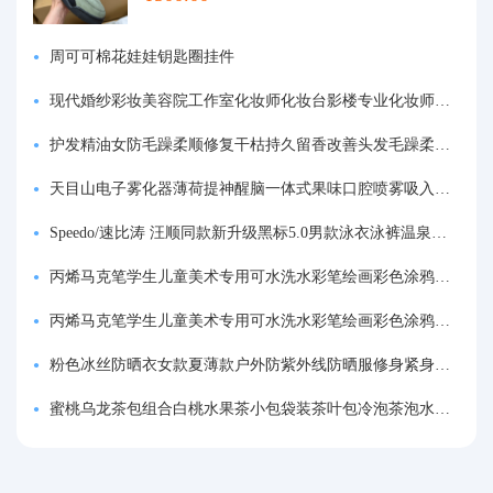
周可可棉花娃娃钥匙圈挂件
现代婚纱彩妆美容院工作室化妆师化妆台影楼专业化妆师专用梳妆台
护发精油女防毛躁柔顺修复干枯持久留香改善头发毛躁柔顺剂神器
天目山电子雾化器薄荷提神醒脑一体式果味口腔喷雾吸入式戒烟神器
Speedo/速比涛 汪顺同款新升级黑标5.0男款泳衣泳裤温泉游泳套装
丙烯马克笔学生儿童美术专用可水洗水彩笔绘画彩色涂鸦画笔不透色可叠色防水手绘diy丙烯颜料笔水性填色笔
丙烯马克笔学生儿童美术专用可水洗水彩笔绘画彩色涂鸦画笔不透色可叠色防水手绘diy丙烯颜料笔水性填色笔
粉色冰丝防晒衣女款夏薄款户外防紫外线防晒服修身紧身短外套上衣
蜜桃乌龙茶包组合白桃水果茶小包袋装茶叶包冷泡茶泡水喝的东西