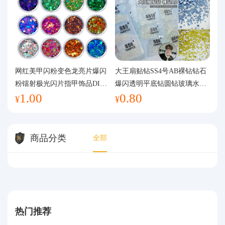
网红美甲闪粉变色龙亮片爆闪
大王扇贴钻SS4号AB裸钻钻石
粉镭射极光闪片指甲饰品DIY
爆闪透明平底钻圆钻玻璃水钻
1.00
0.80
手工流麻
美甲钻饰
¥
¥
商品分类
全部
热门推荐