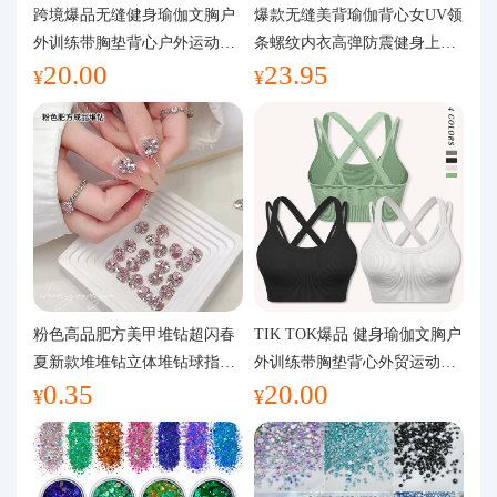
代购问答
跨境爆品无缝健身瑜伽文胸户
爆款无缝美背瑜伽背心女UV领
外训练带胸垫背心户外运动瑜
条螺纹内衣高弹防震健身上装
20.00
23.95
伽服女
运动文胸
关于我们
¥
¥
粉色高品肥方美甲堆钻超闪春
TIK TOK爆品 健身瑜伽文胸户
夏新款堆堆钻立体堆钻球指甲
外训练带胸垫背心外贸运动瑜
0.35
20.00
装饰品
伽服女
¥
¥