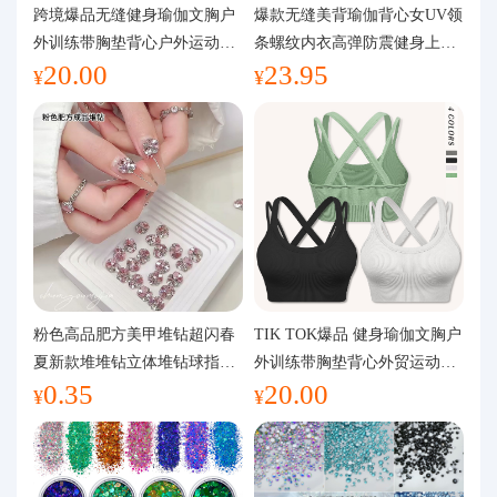
代购问答
跨境爆品无缝健身瑜伽文胸户
爆款无缝美背瑜伽背心女UV领
外训练带胸垫背心户外运动瑜
条螺纹内衣高弹防震健身上装
20.00
23.95
伽服女
运动文胸
关于我们
¥
¥
粉色高品肥方美甲堆钻超闪春
TIK TOK爆品 健身瑜伽文胸户
夏新款堆堆钻立体堆钻球指甲
外训练带胸垫背心外贸运动瑜
0.35
20.00
装饰品
伽服女
¥
¥