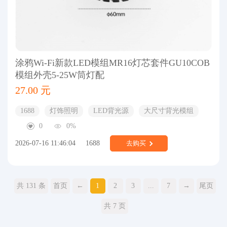
涂鸦Wi-Fi‌新款LED模组MR16灯芯套件GU10COB
模组外壳5-25W筒灯配
27.00 元
1688
灯饰照明
LED背光源
大尺寸背光模组
0
0%
2026-07-16 11:46:04
1688
去购买
共 131 条
首页
←
1
2
3
...
7
→
尾页
共 7 页