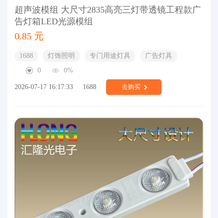
超声波模组 大尺寸2835高亮三灯带透镜工程款广
告灯箱LED光源模组
0.85 元
1688
灯饰照明
专门用途灯具
广告灯具
0
0%
2026-07-17 16:17:33
1688
去购买