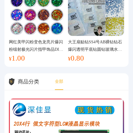
网红美甲闪粉变色龙亮片爆闪
大王扇贴钻SS4号AB裸钻钻石
粉镭射极光闪片指甲饰品DIY
爆闪透明平底钻圆钻玻璃水钻
1.00
0.80
手工流麻
美甲钻饰
¥
¥
商品分类
全部