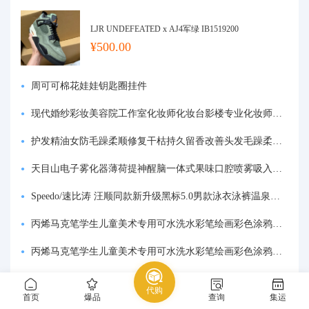
LJR UNDEFEATED x AJ4军绿 IB1519200
¥500.00
周可可棉花娃娃钥匙圈挂件
现代婚纱彩妆美容院工作室化妆师化妆台影楼专业化妆师专用梳妆台
护发精油女防毛躁柔顺修复干枯持久留香改善头发毛躁柔顺剂神器
天目山电子雾化器薄荷提神醒脑一体式果味口腔喷雾吸入式戒烟神器
Speedo/速比涛 汪顺同款新升级黑标5.0男款泳衣泳裤温泉游泳套装
丙烯马克笔学生儿童美术专用可水洗水彩笔绘画彩色涂鸦画笔不透色可叠色防水手绘diy丙烯颜料笔水性填色笔
丙烯马克笔学生儿童美术专用可水洗水彩笔绘画彩色涂鸦画笔不透色可叠色防水手绘diy丙烯颜料笔水性填色笔
粉色冰丝防晒衣女款夏薄款户外防紫外线防晒服修身紧身短外套上衣
代购
首页
爆品
查询
集运
蜜桃乌龙茶包组合白桃水果茶小包袋装茶叶包冷泡茶泡水喝的东西