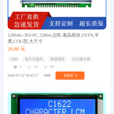
12864G-303-PC,12864,点阵,液晶模块,FSTN,半
透,COG型,大尺寸
29.80 元
1688
电子元器件
屏显器件
LCD显示屏
0
5.0
0%
2026-07-22 16:42:17
1688
去购买