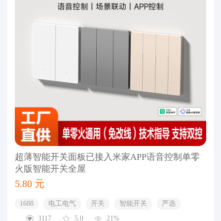
超薄智能开关面板已接入米家APP语音控制单零
火版智能开关全屋
5.80 元
1688
电工电气
开关
智能开关
严选
3117
5.0
21%