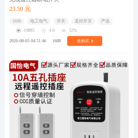
23.50 元
1688
电工电气
开关
遥控开关
严选
19885
4.0
32%
2026-08-05 04:51:46
1688
去购买