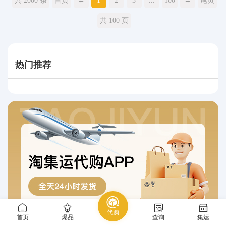
共 2000 条
首页
←
1
2
3
...
100
→
尾页
共 100 页
热门推荐
代购
首页
爆品
查询
集运