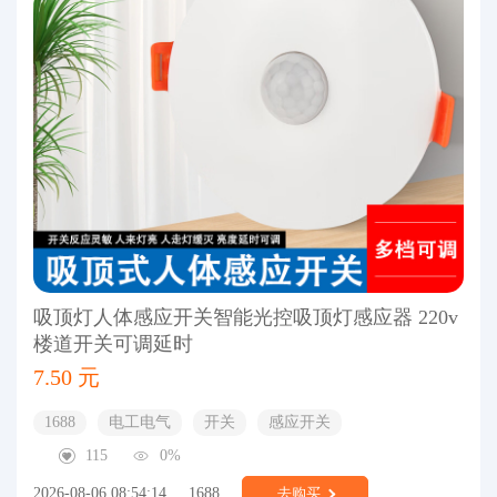
吸顶灯人体感应开关智能光控吸顶灯感应器 220v
楼道开关可调延时
7.50 元
1688
电工电气
开关
感应开关
115
0%
2026-08-06 08:54:14
1688
去购买