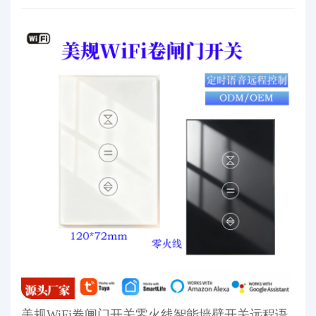
美规WiFi卷闸门开关零火线智能墙壁开关远程语