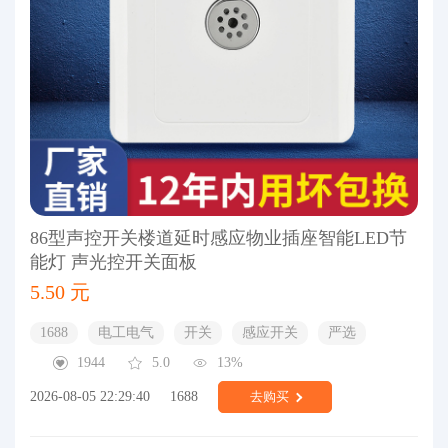
86型声控开关楼道延时感应物业插座智能LED节
能灯 声光控开关面板
5.50 元
1688
电工电气
开关
感应开关
严选
1944
5.0
13%
2026-08-05 22:29:40
1688
去购买