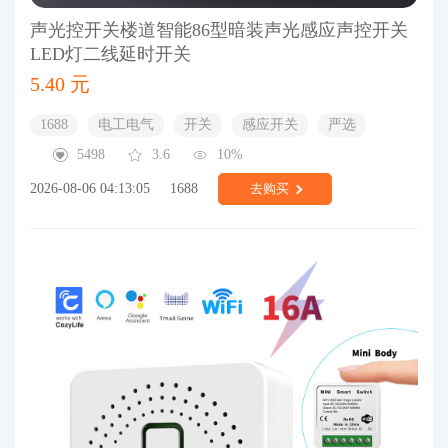
声光控开关楼道智能86型暗装声光感应声控开关
LED灯二线延时开关
5.40 元
1688
电工电气
开关
感应开关
严选
5498
3.6
10%
2026-08-06 04:13:05
1688
去购买