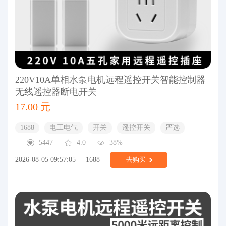
220V10A单相水泵电机远程遥控开关智能控制器
无线遥控器断电开关
17.00 元
1688
电工电气
开关
遥控开关
严选
5447
4.0
38%
2026-08-05 09:57:05
1688
去购买