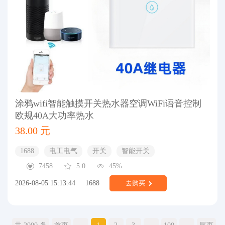
涂鸦wifi智能触摸开关热水器空调WiFi语音控制
欧规40A大功率热水
38.00 元
1688
电工电气
开关
智能开关
7458
5.0
45%
2026-08-05 15:13:44
1688
去购买