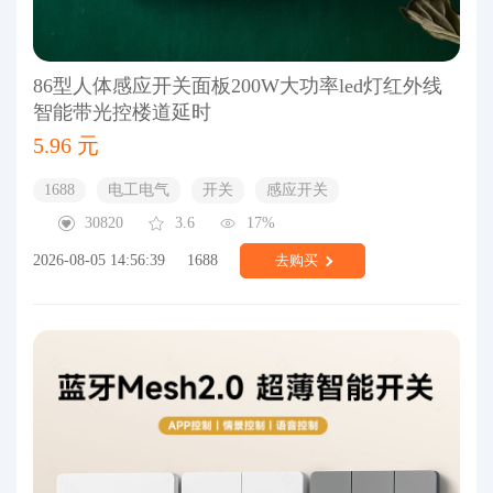
86型人体感应开关面板200W大功率led灯红外线
智能带光控楼道延时
5.96 元
1688
电工电气
开关
感应开关
30820
3.6
17%
2026-08-05 14:56:39
1688
去购买