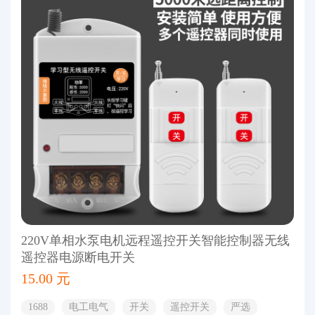
220V单相水泵电机远程遥控开关智能控制器无线
遥控器电源断电开关
15.00 元
1688
电工电气
开关
遥控开关
严选