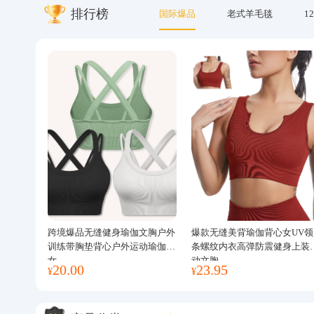
排行榜
国际爆品
老式羊毛毯
12
关于我们
跨境爆品无缝健身瑜伽文胸户外
爆款无缝美背瑜伽背心女UV领
训练带胸垫背心户外运动瑜伽服
条螺纹内衣高弹防震健身上装
女
动文胸
20.00
23.95
¥
¥