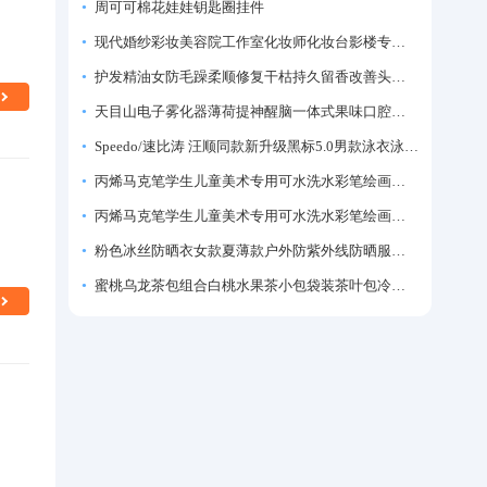
周可可棉花娃娃钥匙圈挂件
现代婚纱彩妆美容院工作室化妆师化妆台影楼专业化妆师专用梳妆台
护发精油女防毛躁柔顺修复干枯持久留香改善头发毛躁柔顺剂神器
天目山电子雾化器薄荷提神醒脑一体式果味口腔喷雾吸入式戒烟神器
Speedo/速比涛 汪顺同款新升级黑标5.0男款泳衣泳裤温泉游泳套装
丙烯马克笔学生儿童美术专用可水洗水彩笔绘画彩色涂鸦画笔不透色可叠色防水手绘diy丙烯颜料笔水性填色笔
丙烯马克笔学生儿童美术专用可水洗水彩笔绘画彩色涂鸦画笔不透色可叠色防水手绘diy丙烯颜料笔水性填色笔
粉色冰丝防晒衣女款夏薄款户外防紫外线防晒服修身紧身短外套上衣
蜜桃乌龙茶包组合白桃水果茶小包袋装茶叶包冷泡茶泡水喝的东西