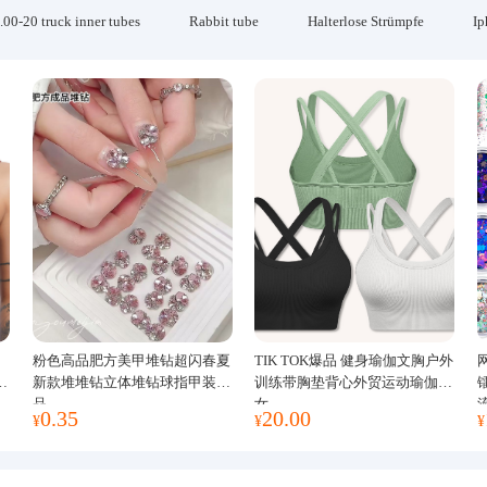
.00-20 truck inner tubes
Rabbit tube
Halterlose Strümpfe
Ip
粉色高品肥方美甲堆钻超闪春夏
TIK TOK爆品 健身瑜伽文胸户外
运
新款堆堆钻立体堆钻球指甲装饰
训练带胸垫背心外贸运动瑜伽服
品
女
0.35
20.00
¥
¥
¥