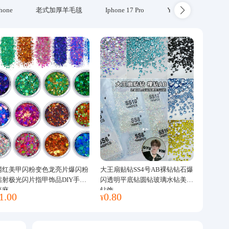
hone
老式加厚羊毛毯
Iphone 17 Pro
Yubikey
防火
网红美甲闪粉变色龙亮片爆闪粉
大王扇贴钻SS4号AB裸钻钻石爆
镭射极光闪片指甲饰品DIY手工
闪透明平底钻圆钻玻璃水钻美甲
流麻
钻饰
1.00
0.80
¥