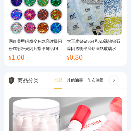
网红美甲闪粉变色龙亮片爆闪
大王扇贴钻SS4号AB裸钻钻石
粉镭射极光闪片指甲饰品DIY
爆闪透明平底钻圆钻玻璃水钻
1.00
0.80
手工流麻
美甲钻饰
¥
¥
商品分类
全部
其他油墨
印布油墨
印纸油墨