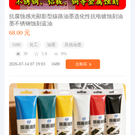
抗腐蚀感光顯影型線路油墨选化性抗电镀蚀刻油
墨不锈钢蚀刻蓝油
68.00 元
1688
化工
油墨
其他油墨
39
5.0
0%
2026-07-14 07:19:03
1688
去购买