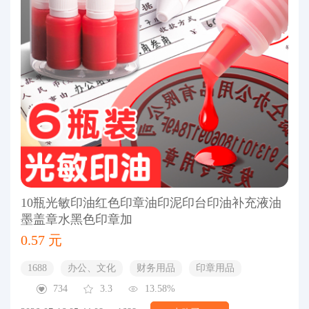
10瓶光敏印油红色印章油印泥印台印油补充液油
墨盖章水黑色印章加
0.57 元
1688
办公、文化
财务用品
印章用品
734
3.3
13.58%