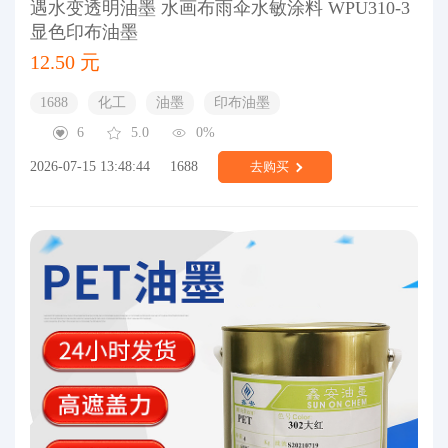
遇水变透明油墨 水画布雨伞水敏涂料 WPU310-3
显色印布油墨
12.50 元
1688
化工
油墨
印布油墨
6
5.0
0%
2026-07-15 13:48:44
1688
去购买