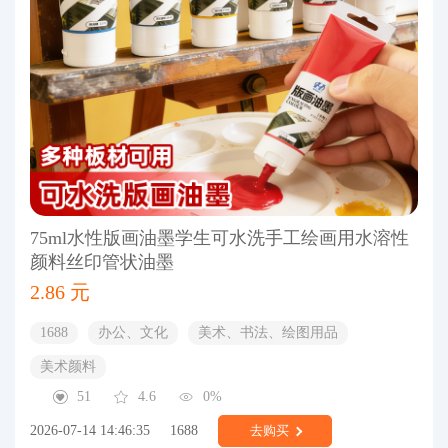
75ml水性版画油墨学生可水洗手工绘画用水溶性
颜料丝印管状油墨
2.86 元
1688
办公、文化
美术、书法、绘图用品
美术颜料
51
4.6
0%
2026-07-14 14:46:35
1688
去购买