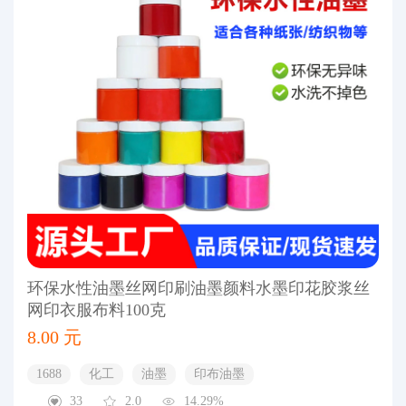
环保水性油墨丝网印刷油墨颜料水墨印花胶浆丝
网印衣服布料100克
8.00 元
1688
化工
油墨
印布油墨
33
2.0
14.29%