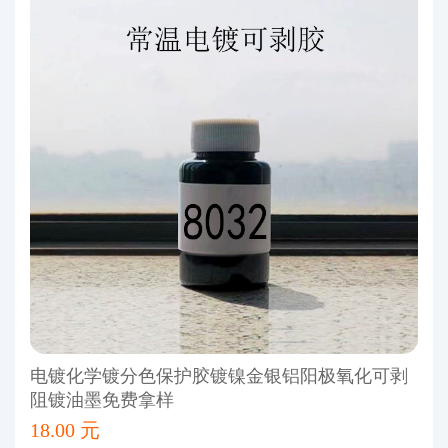
电镀化学镀分色保护胶镀镍金银铝阳极氧化可剥
阻镀油墨免费拿样
18.00 元