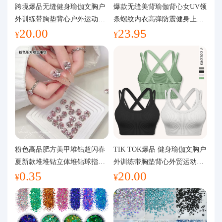
代购问答
跨境爆品无缝健身瑜伽文胸户
爆款无缝美背瑜伽背心女UV领
外训练带胸垫背心户外运动瑜
条螺纹内衣高弹防震健身上装
20.00
23.95
伽服女
运动文胸
关于我们
¥
¥
粉色高品肥方美甲堆钻超闪春
TIK TOK爆品 健身瑜伽文胸户
夏新款堆堆钻立体堆钻球指甲
外训练带胸垫背心外贸运动瑜
0.35
20.00
装饰品
伽服女
¥
¥