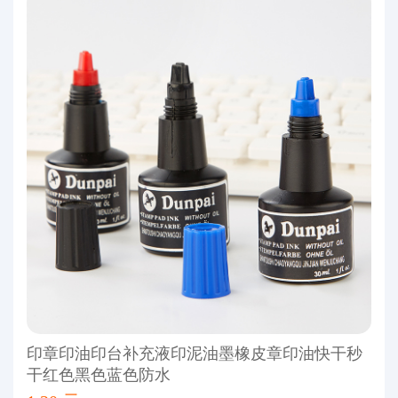
印章印油印台补充液印泥油墨橡皮章印油快干秒
干红色黑色蓝色防水