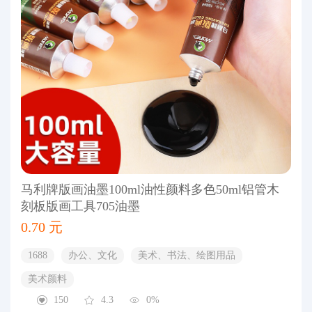
马利牌版画油墨100ml油性颜料多色50ml铝管木
刻板版画工具705油墨
0.70 元
1688
办公、文化
美术、书法、绘图用品
美术颜料
150
4.3
0%