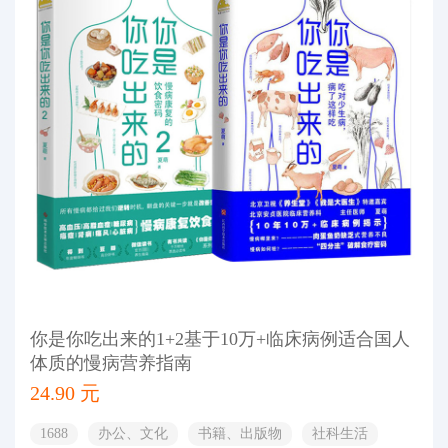
你是你吃出来的1+2基于10万+临床病例适合国人
体质的慢病营养指南
24.90 元
1688
办公、文化
书籍、出版物
社科生活