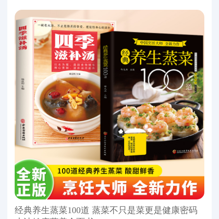
经典养生蒸菜100道 蒸菜不只是菜更是健康密码