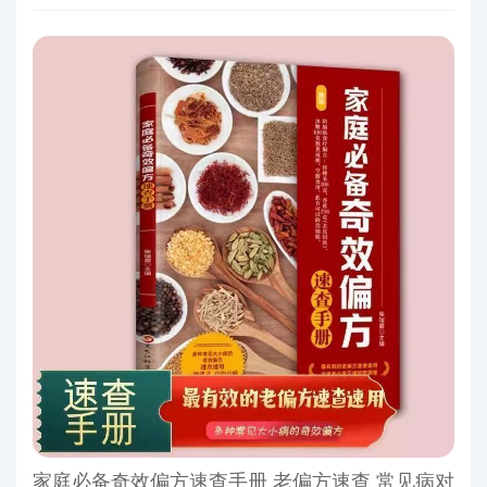
家庭必备奇效偏方速查手册 老偏方速查 常见病对