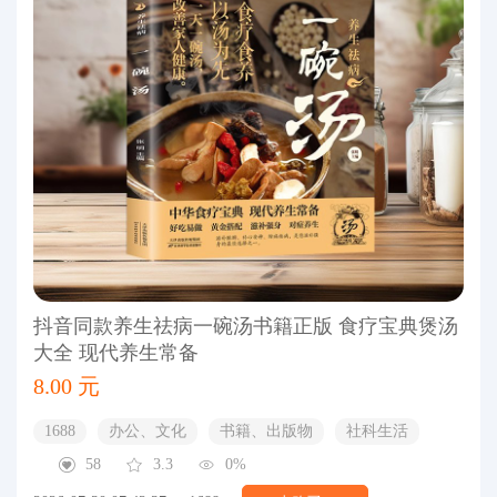
抖音同款养生祛病一碗汤书籍正版 食疗宝典煲汤
大全 现代养生常备
8.00 元
1688
办公、文化
书籍、出版物
社科生活
58
3.3
0%