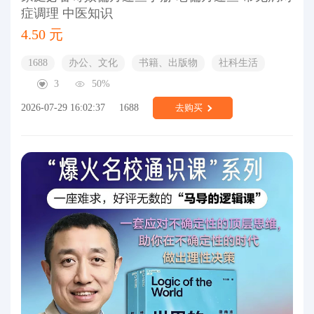
症调理 中医知识
4.50 元
1688
办公、文化
书籍、出版物
社科生活
3
50%
2026-07-29 16:02:37
1688
去购买