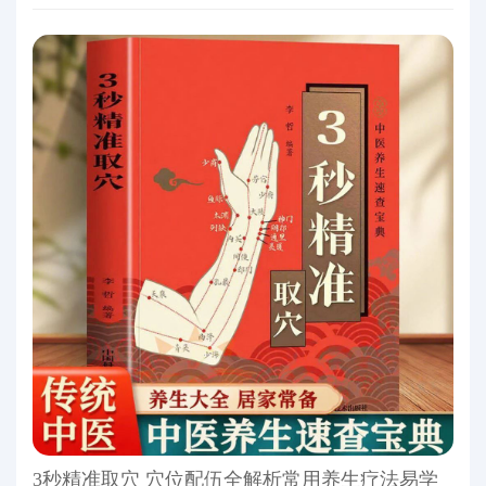
3秒精准取穴 穴位配伍全解析常用养生疗法易学