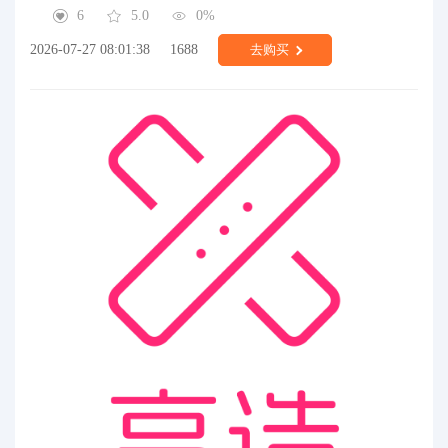
6
5.0
0%
2026-07-27 08:01:38
1688
去购买