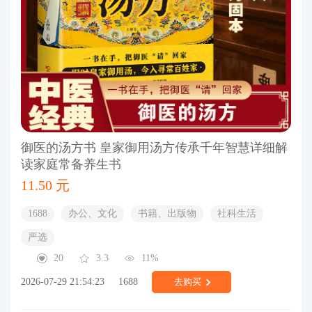
御医的汤方书 皇家御用汤方传承千年智慧详细解
读家庭常备养生书
11.50 元
1688
办公、文化
书籍、出版物
社科生活
严选
20
3.3
11%
2026-07-29 21:54:23
1688
去购买