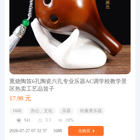
熏烧陶笛6孔陶瓷六孔专业乐器AC调学校教学景
区热卖工艺品笛子
17.98 元
1688
办公、文化
乐器
吹奏类乐器
941
3.3
10%
2026-07-27 07:32:37
1688
去购买