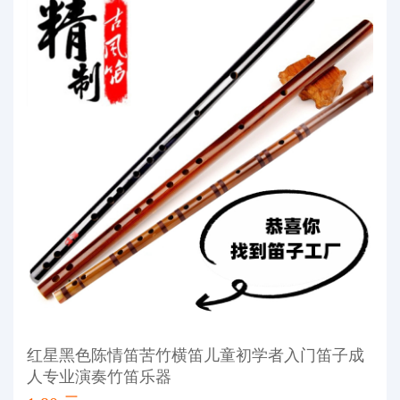
红星黑色陈情笛苦竹横笛儿童初学者入门笛子成
人专业演奏竹笛乐器