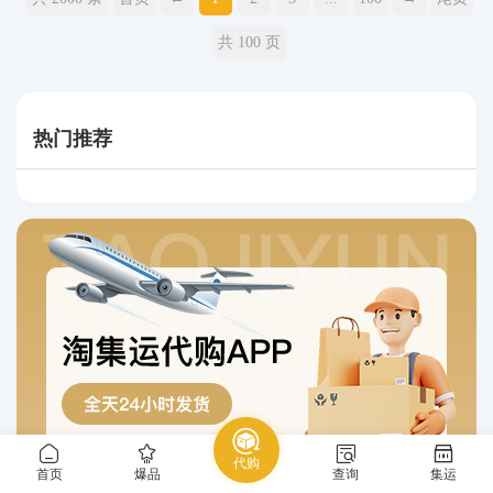
共 100 页
热门推荐
代购
首页
爆品
查询
集运