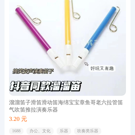
溜溜笛子滑笛滑动笛海绵宝宝章鱼哥老六拉管笛
气吹笛推拉演奏乐器
3.20 元
1688
办公、文化
乐器
吹奏类乐器