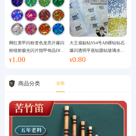
网红美甲闪粉变色龙亮片爆闪
大王扇贴钻SS4号AB裸钻钻石
粉镭射极光闪片指甲饰品DIY
爆闪透明平底钻圆钻玻璃水钻
1.00
0.80
手工流麻
美甲钻饰
¥
¥
商品分类
全部