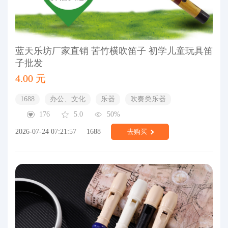
蓝天乐坊厂家直销 苦竹横吹笛子 初学儿童玩具笛
子批发
4.00 元
1688
办公、文化
乐器
吹奏类乐器
176
5.0
50%
2026-07-24 07:21:57
1688
去购买