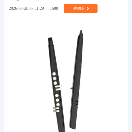
2026-07-28 07:11:29
1688
去购买