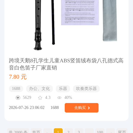
跨境天鹅8孔学生儿童ABS竖笛绒布袋八孔德式高
音白色笛子厂家直销
7.80 元
1688
办公、文化
乐器
吹奏类乐器
5629
4.3
40%
2026-07-26 23:06:02
1688
去购买
共 2000 条
首页
←
1
2
3
...
100
→
尾页