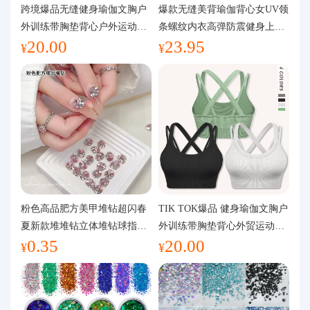
代购问答
跨境爆品无缝健身瑜伽文胸户
爆款无缝美背瑜伽背心女UV领
外训练带胸垫背心户外运动瑜
条螺纹内衣高弹防震健身上装
20.00
23.95
伽服女
运动文胸
关于我们
¥
¥
粉色高品肥方美甲堆钻超闪春
TIK TOK爆品 健身瑜伽文胸户
夏新款堆堆钻立体堆钻球指甲
外训练带胸垫背心外贸运动瑜
0.35
20.00
装饰品
伽服女
¥
¥