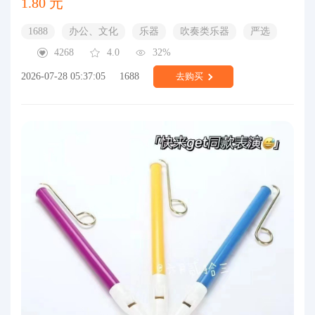
1.80 元
1688
办公、文化
乐器
吹奏类乐器
严选
4268
4.0
32%
2026-07-28 05:37:05
1688
去购买