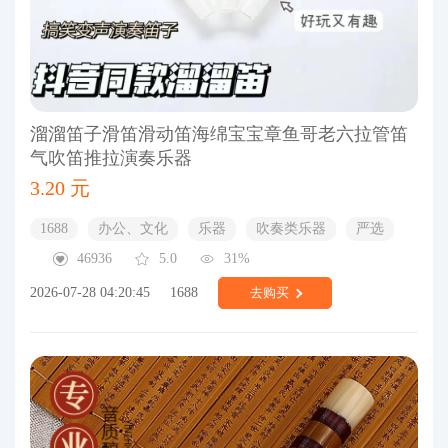
溜溜笛子滑笛滑动笛海绵宝宝章鱼哥老六拉管笛
气吹笛推拉演奏乐器
3.20 元
1688
办公、文化
乐器
吹奏类乐器
严选
46936
5.0
31%
2026-07-28 04:20:45
1688
去购买