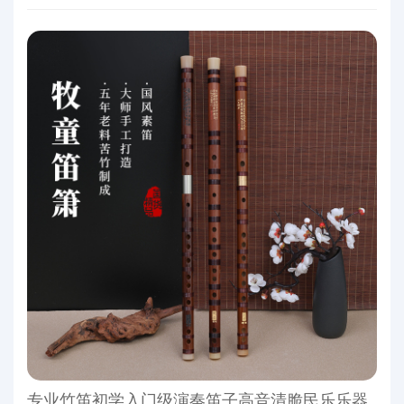
专业竹笛初学入门级演奏笛子高音清脆民乐乐器