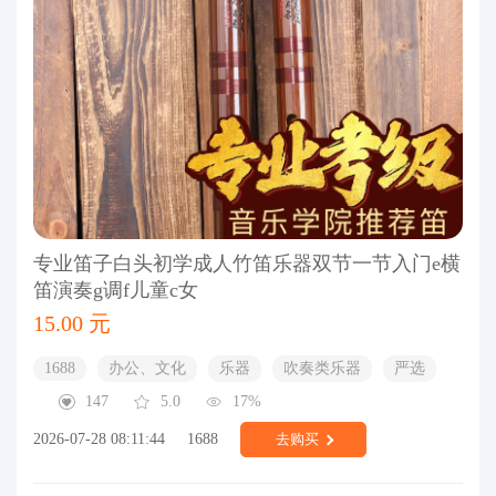
专业笛子白头初学成人竹笛乐器双节一节入门e横
笛演奏g调f儿童c女
15.00 元
1688
办公、文化
乐器
吹奏类乐器
严选
147
5.0
17%
2026-07-28 08:11:44
1688
去购买