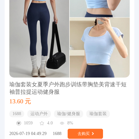
瑜伽套装女夏季户外跑步训练带胸垫美背速干短
袖普拉提运动健身服
13.60 元
1688
运动户外
瑜伽/健身服
瑜伽套装
1059
4.0
8%
2026-07-19 04:49:29
1688
去购买