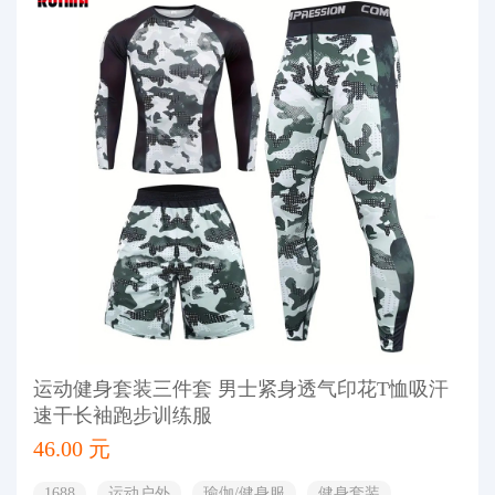
运动健身套装三件套 男士紧身透气印花T恤吸汗
速干长袖跑步训练服
46.00 元
1688
运动户外
瑜伽/健身服
健身套装