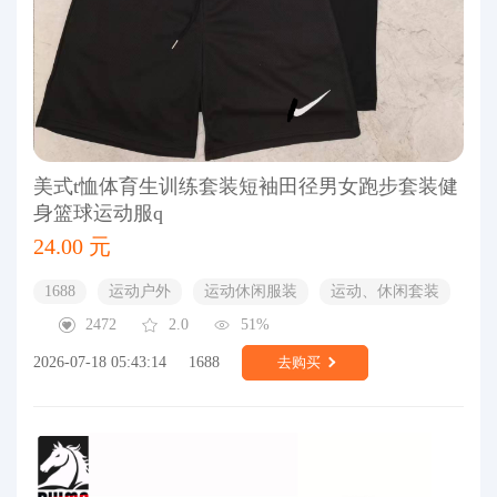
美式t恤体育生训练套装短袖田径男女跑步套装健
身篮球运动服q
24.00 元
1688
运动户外
运动休闲服装
运动、休闲套装
2472
2.0
51%
2026-07-18 05:43:14
1688
去购买