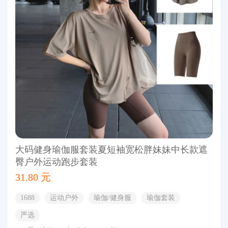
大码健身瑜伽服套装夏短袖宽松胖妹妹中长款遮
臀户外运动跑步套装
31.80 元
1688
运动户外
瑜伽/健身服
瑜伽套装
严选