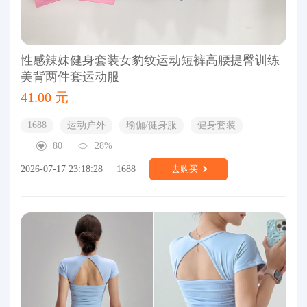
性感辣妹健身套装女豹纹运动短裤高腰提臀训练
美背两件套运动服
41.00 元
1688
运动户外
瑜伽/健身服
健身套装
80
28%
2026-07-17 23:18:28
1688
去购买