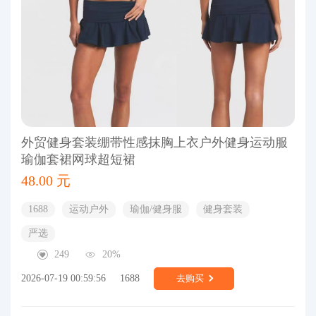
外贸健身套装绷带性感抹胸上衣户外健身运动服
瑜伽套裙网球超短裙
48.00 元
1688
运动户外
瑜伽/健身服
健身套装
严选
249
20%
2026-07-19 00:59:56
1688
去购买