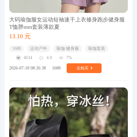
大码瑜伽服女运动短袖速干上衣修身跑步健身服
T恤胖mm套装薄款夏
13.10 元
1688
运动户外
瑜伽/健身服
瑜伽套装
4634
4.0
7%
2026-07-18 08:26:38
1688
去购买