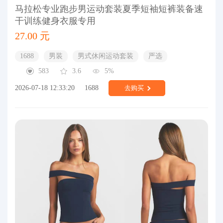
马拉松专业跑步男运动套装夏季短袖短裤装备速
干训练健身衣服专用
27.00 元
1688
男装
男式休闲运动套装
严选
583
3.6
5%
2026-07-18 12:33:20
1688
去购买