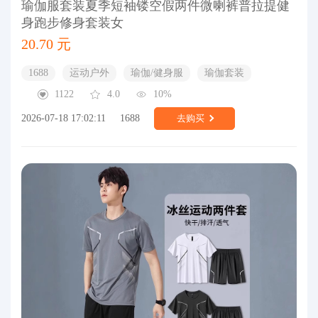
瑜伽服套装夏季短袖镂空假两件微喇裤普拉提健
身跑步修身套装女
20.70 元
1688
运动户外
瑜伽/健身服
瑜伽套装
1122
4.0
10%
2026-07-18 17:02:11
1688
去购买