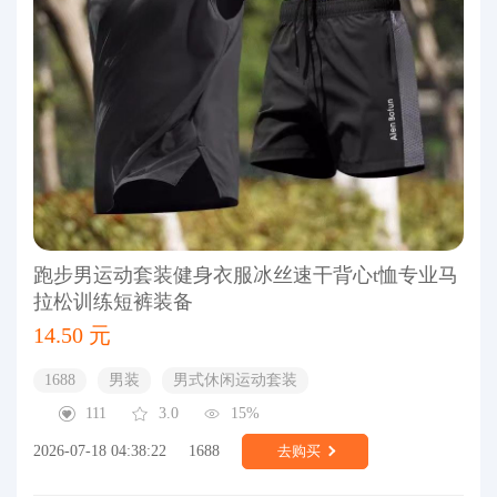
跑步男运动套装健身衣服冰丝速干背心t恤专业马
拉松训练短裤装备
14.50 元
1688
男装
男式休闲运动套装
111
3.0
15%
2026-07-18 04:38:22
1688
去购买