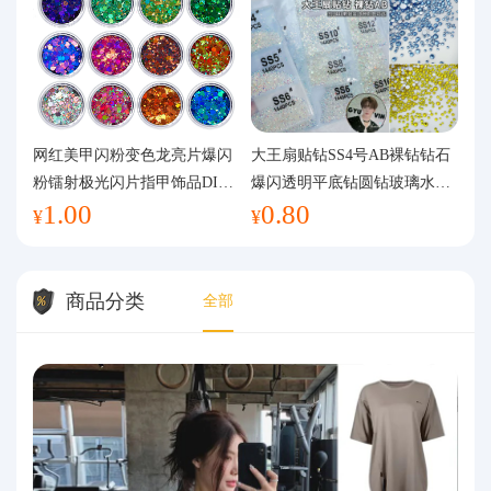
网红美甲闪粉变色龙亮片爆闪
大王扇贴钻SS4号AB裸钻钻石
粉镭射极光闪片指甲饰品DIY
爆闪透明平底钻圆钻玻璃水钻
1.00
0.80
手工流麻
美甲钻饰
¥
¥
商品分类
全部