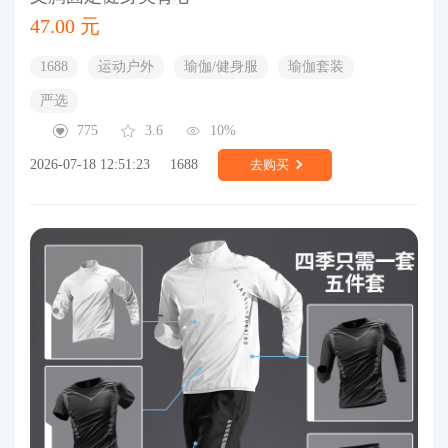
47.00 元
1688
运动户外
瑜伽/健身服
瑜伽套装
严选
775
3.6
10%
2026-07-18 12:51:23
1688
去购买