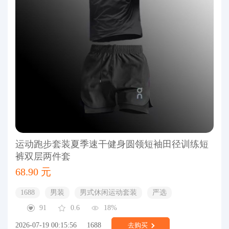
运动跑步套装夏季速干健身圆领短袖田径训练短
裤双层两件套
68.90 元
1688
男装
男式休闲运动套装
严选
91
0.6
18%
2026-07-19 00:15:56
1688
去购买