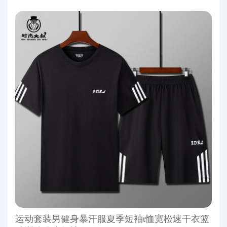
运动套装男健身暴汗服夏季短袖t恤宽松速干衣篮