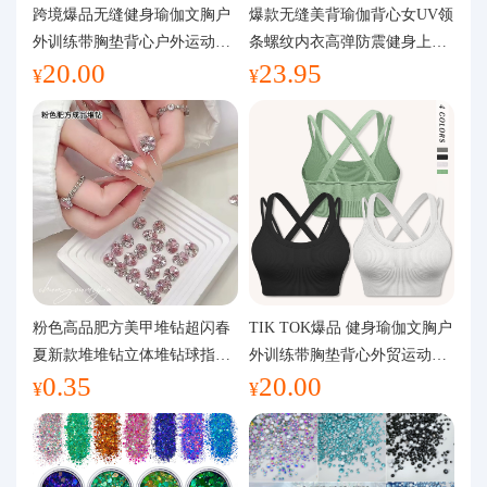
代购问答
跨境爆品无缝健身瑜伽文胸户
爆款无缝美背瑜伽背心女UV领
外训练带胸垫背心户外运动瑜
条螺纹内衣高弹防震健身上装
20.00
23.95
伽服女
运动文胸
关于我们
¥
¥
粉色高品肥方美甲堆钻超闪春
TIK TOK爆品 健身瑜伽文胸户
夏新款堆堆钻立体堆钻球指甲
外训练带胸垫背心外贸运动瑜
0.35
20.00
装饰品
伽服女
¥
¥