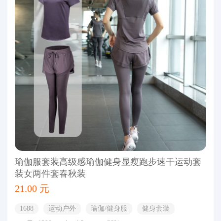
瑜伽服套装高级感瑜伽健身显瘦跑步速干运动套
装女两件套春秋装
21.00 元
1688
运动户外
瑜伽/健身服
健身套装