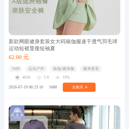
新款网眼健身套装女大码瑜伽服速干透气羽毛球
运动短裙显瘦短袖夏
62.00 元
1688
运动户外
瑜伽/健身服
健身套装
4650
5.0
19%
2026-07-19 06:23:10
1688
去购买