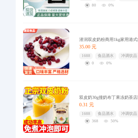
80
0%
潜润双皮奶粉商用1kg家用港
35.00 元
1688
食品酒水
冲调饮品
0
0%
双皮奶30g撞奶布丁果冻奶茶
0.31 元
1688
食品酒水
冲调饮品
368
50%