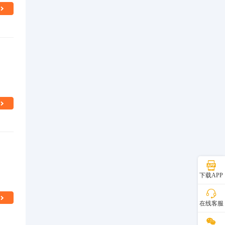
下载APP
在线客服