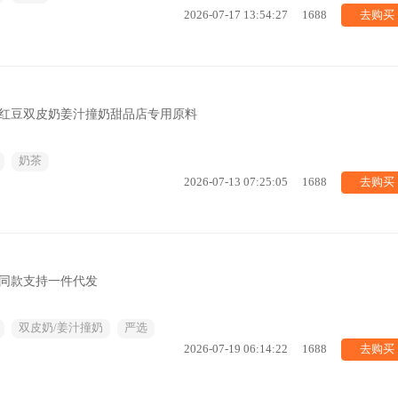
去购买
2026-07-17 13:54:27
1688
式红豆双皮奶姜汁撞奶甜品店专用原料
奶茶
去购买
2026-07-13 07:25:05
1688
店同款支持一件代发
双皮奶/姜汁撞奶
严选
去购买
2026-07-19 06:14:22
1688