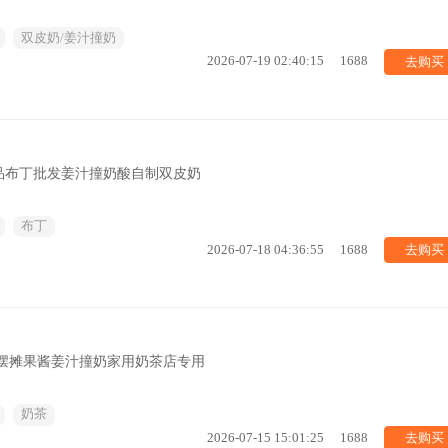
双皮奶/姜汁撞奶
去购买
2026-07-19 02:40:15
1688
品布丁批发姜汁撞奶酸自制双皮奶
布丁
去购买
2026-07-18 04:36:55
1688
用摆摊果酱姜汁撞奶家用奶茶店专用
奶茶
去购买
2026-07-15 15:01:25
1688