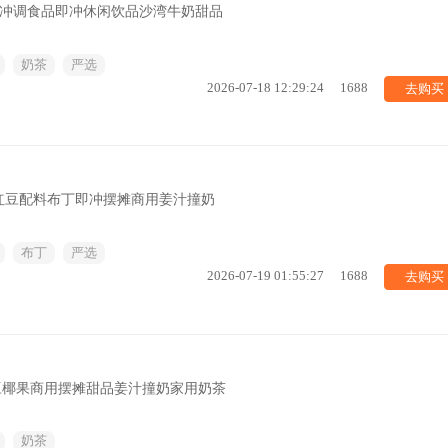
装 冲调食品即冲休闲饮品沙湾牛奶甜品
奶茶
严选
去购买
2026-07-18 12:29:24
1688
红豆配料布丁即冲摆摊商用姜汁撞奶
布丁
严选
去购买
2026-07-19 01:55:27
1688
红豆椰果商用摆摊甜品姜汁撞奶家用奶茶
奶茶