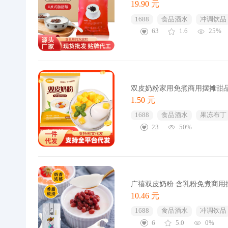
19.90 元
1688
食品酒水
冲调饮品
63
1.6
25%
双皮奶粉家用免煮商用摆摊甜
1.50 元
1688
食品酒水
果冻布丁
23
50%
广禧双皮奶粉 含乳粉免煮商
10.46 元
1688
食品酒水
冲调饮品
6
5.0
0%