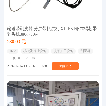
输送带剥皮器 分层带扒层机 XL-FBT钢丝绳芯带
剥头机380v750w
280.00 元
1688
机械及行业设备
皮革加工设备
剖层机
0
0%
2026-07-14 13:58:32
1688
去购买