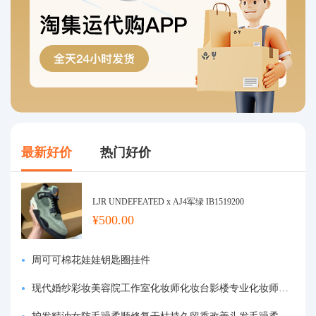
最新好价
热门好价
LJR UNDEFEATED x AJ4军绿 IB1519200
¥500.00
周可可棉花娃娃钥匙圈挂件
现代婚纱彩妆美容院工作室化妆师化妆台影楼专业化妆师专用梳妆台