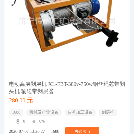
电动离层剥层机 XL-FBT-380v-750w钢丝绳芯带剥
头机 输送带剥层器
280.00 元
1688
机械及行业设备
皮革加工设备
剖层机
0
0%
2026-07-07 13:26:27
1688
去购买