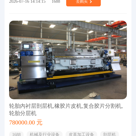
2026-07-16 14:14:15
1688
去购买
轮胎內衬层剖层机,橡胶片皮机,复合胶片分割机,
轮胎分层机
780000.00 元
1688
机械及行业设备
皮革加工设备
剖层机