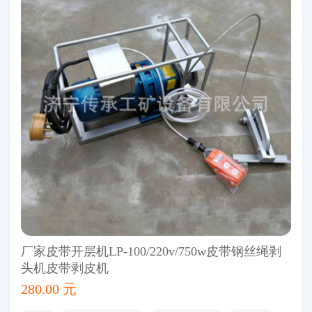
厂家皮带开层机LP-100/220v/750w皮带钢丝绳剥
头机皮带剥皮机
280.00 元