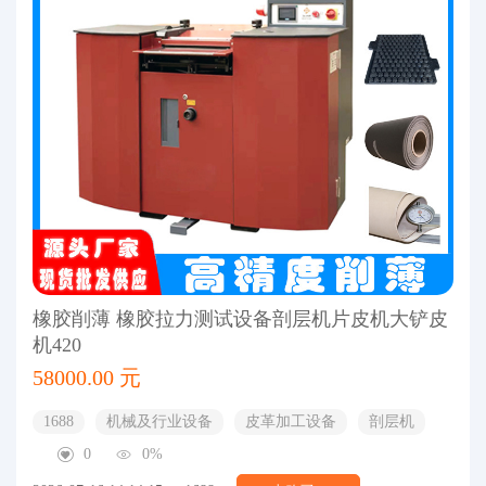
橡胶削薄 橡胶拉力测试设备剖层机片皮机大铲皮
机420
58000.00 元
1688
机械及行业设备
皮革加工设备
剖层机
0
0%