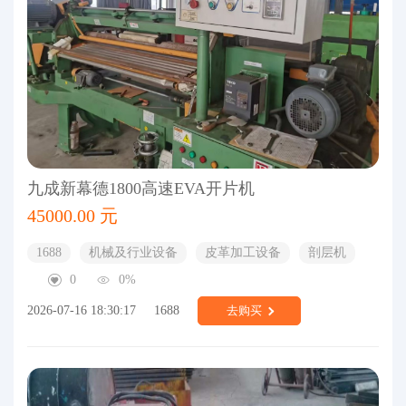
九成新幕德1800高速EVA开片机
45000.00 元
1688
机械及行业设备
皮革加工设备
剖层机
0
0%
2026-07-16 18:30:17
1688
去购买