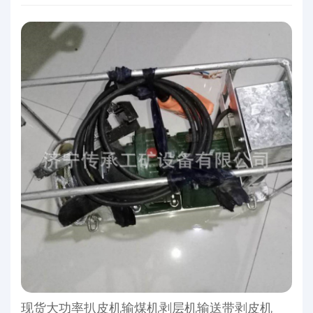
现货大功率扒皮机输煤机剥层机输送带剥皮机