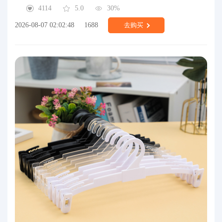
4114
5.0
30%
2026-08-07 02:02:48
1688
去购买