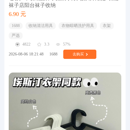
袜子店阳台袜子收纳
6.90 元
1688
收纳清洁用具
衣物晾晒洗护用具
衣架
严选
4822
3.3
57%
2026-08-06 18:21:48
1688
去购买