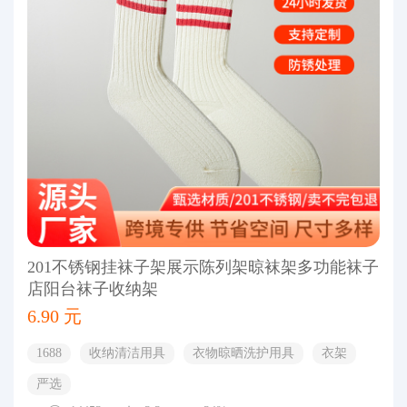
201不锈钢挂袜子架展示陈列架晾袜架多功能袜子
店阳台袜子收纳架
6.90 元
1688
收纳清洁用具
衣物晾晒洗护用具
衣架
严选