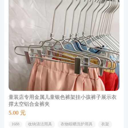
童装店专用金属儿童银色裤架挂小孩裤子展示衣
撑太空铝合金裤夹
5.00 元
1688
收纳清洁用具
衣物晾晒洗护用具
衣架