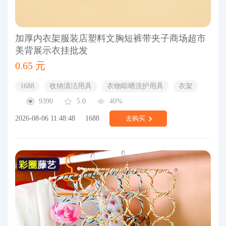
加厚内衣架服装店塑料文胸短裤带夹子商场超市
美背展示衣挂批发
0.65 元
1688
收纳清洁用具
衣物晾晒洗护用具
衣架
9390
5.0
40%
2026-08-06 11:48:48
1688
去购买