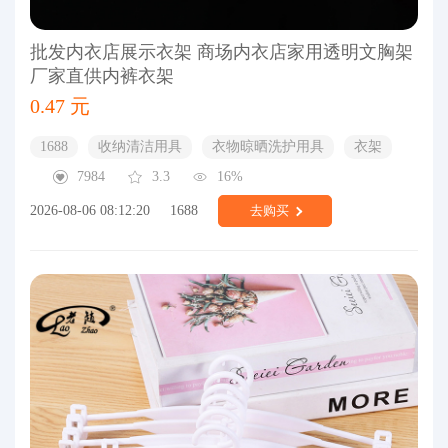
批发内衣店展示衣架 商场内衣店家用透明文胸架
厂家直供内裤衣架
0.47 元
1688
收纳清洁用具
衣物晾晒洗护用具
衣架
7984
3.3
16%
2026-08-06 08:12:20
1688
去购买