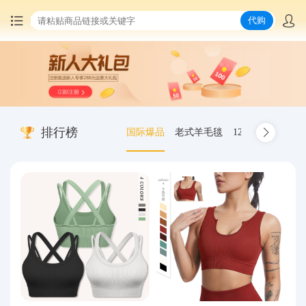
代购
首页
中国商品代购
排行榜
国际爆品
老式羊毛毯
12.00-20 truck inn
集运服务
爆品推荐
查询运单
最新公告
物流资讯