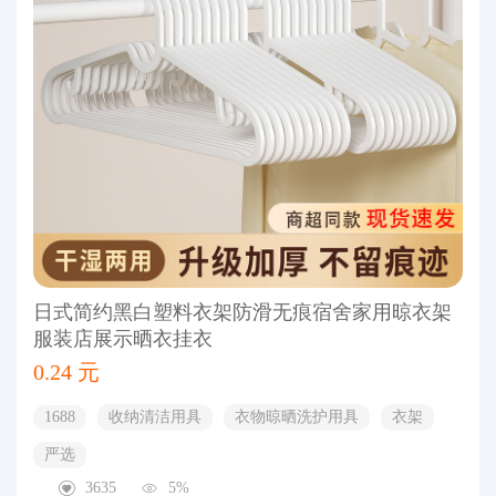
日式简约黑白塑料衣架防滑无痕宿舍家用晾衣架
服装店展示晒衣挂衣
0.24 元
1688
收纳清洁用具
衣物晾晒洗护用具
衣架
严选
3635
5%