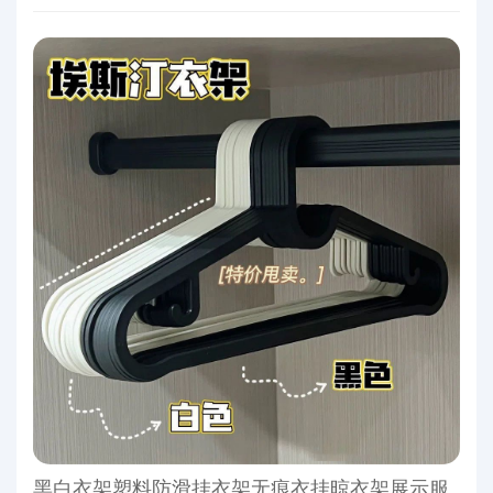
黑白衣架塑料防滑挂衣架无痕衣挂晾衣架展示服