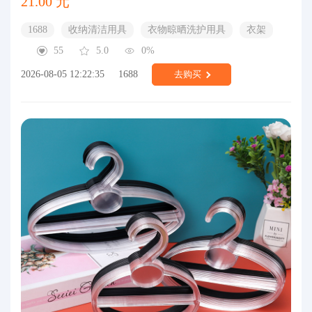
21.00 元
1688
收纳清洁用具
衣物晾晒洗护用具
衣架
55
5.0
0%
2026-08-05 12:22:35
1688
去购买