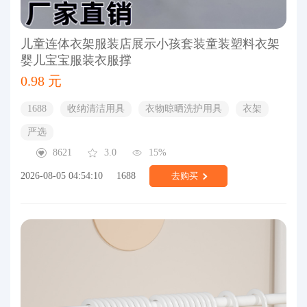
儿童连体衣架服装店展示小孩套装童装塑料衣架
婴儿宝宝服装衣服撑
0.98 元
1688
收纳清洁用具
衣物晾晒洗护用具
衣架
严选
8621
3.0
15%
2026-08-05 04:54:10
1688
去购买