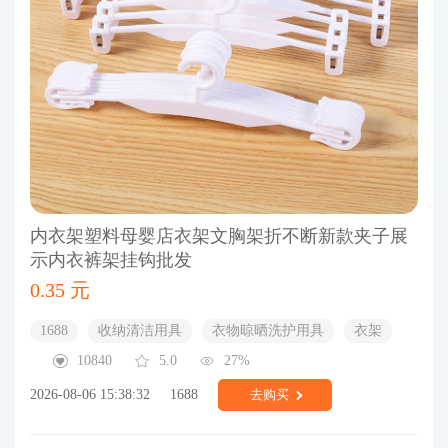
内衣架塑料母婴店衣架文胸架折不断新款夹子展
示内衣裤架挂钩批发
0.35 元
1688
收纳清洁用具
衣物晾晒洗护用具
衣架
10840
5.0
27%
2026-08-06 15:38:32
1688
去购买