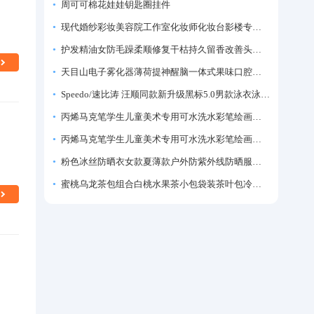
周可可棉花娃娃钥匙圈挂件
现代婚纱彩妆美容院工作室化妆师化妆台影楼专业化妆师专用梳妆台
护发精油女防毛躁柔顺修复干枯持久留香改善头发毛躁柔顺剂神器
天目山电子雾化器薄荷提神醒脑一体式果味口腔喷雾吸入式戒烟神器
Speedo/速比涛 汪顺同款新升级黑标5.0男款泳衣泳裤温泉游泳套装
丙烯马克笔学生儿童美术专用可水洗水彩笔绘画彩色涂鸦画笔不透色可叠色防水手绘diy丙烯颜料笔水性填色笔
丙烯马克笔学生儿童美术专用可水洗水彩笔绘画彩色涂鸦画笔不透色可叠色防水手绘diy丙烯颜料笔水性填色笔
粉色冰丝防晒衣女款夏薄款户外防紫外线防晒服修身紧身短外套上衣
蜜桃乌龙茶包组合白桃水果茶小包袋装茶叶包冷泡茶泡水喝的东西