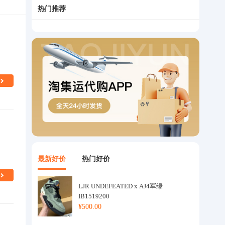
热门推荐
最新好价
热门好价
LJR UNDEFEATED x AJ4军绿
IB1519200
¥500.00