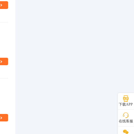
下载APP
在线客服