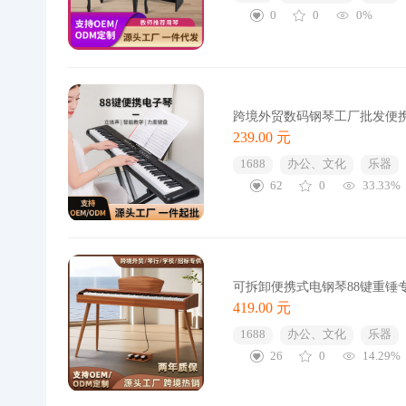
0
0
0%
跨境外贸数码钢琴工厂批发便携
239.00 元
1688
办公、文化
乐器
62
0
33.33%
可拆卸便携式电钢琴88键重锤
419.00 元
1688
办公、文化
乐器
26
0
14.29%