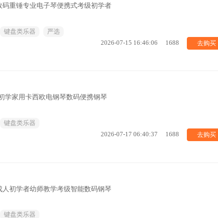
数码重锤专业电子琴便携式考级初学者
键盘类乐器
严选
去购买
2026-07-15 16:46:06
1688
-870初学家用卡西欧电钢琴数码便携钢琴
键盘类乐器
去购买
2026-07-17 06:40:37
1688
成人初学者幼师教学考级智能数码钢琴
键盘类乐器