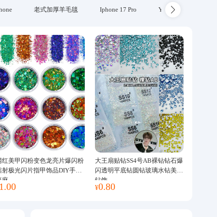
hone
老式加厚羊毛毯
Iphone 17 Pro
Yubikey
防火
网红美甲闪粉变色龙亮片爆闪粉
大王扇贴钻SS4号AB裸钻钻石爆
镭射极光闪片指甲饰品DIY手工
闪透明平底钻圆钻玻璃水钻美甲
流麻
钻饰
1.00
0.80
¥