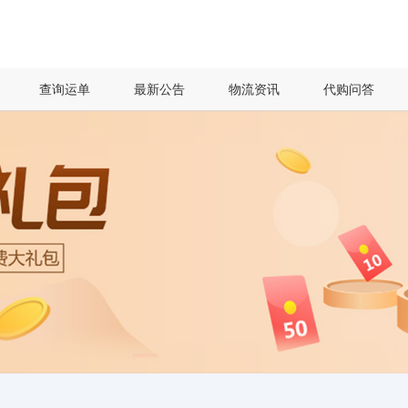
查询运单
最新公告
物流资讯
代购问答