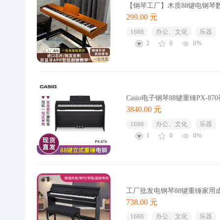
【钢琴工厂】木质88键电钢琴
299.00 元
1688
办公、文化
乐器
2
0
0%
Casio电子钢琴88键重锤PX
3840.00 元
1688
办公、文化
乐器
1
0
0%
工厂批发电钢琴88键重锤家用
738.00 元
1688
办公、文化
乐器