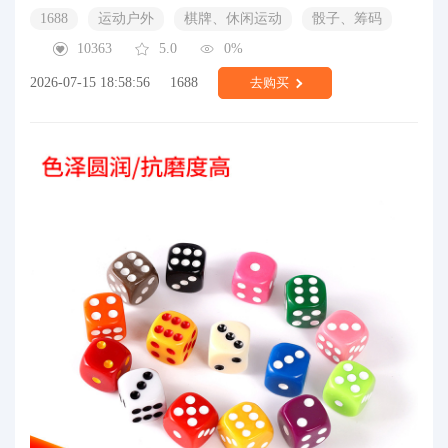
1688
运动户外
棋牌、休闲运动
骰子、筹码
10363
5.0
0%
2026-07-15 18:58:56
1688
去购买