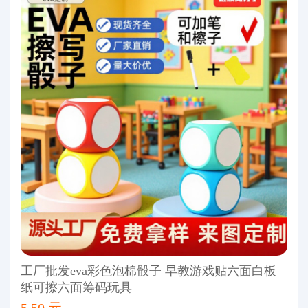
工厂批发eva彩色泡棉骰子 早教游戏贴六面白板
纸可擦六面筹码玩具