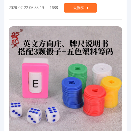
2026-07-22 06:33:19
1688
去购买