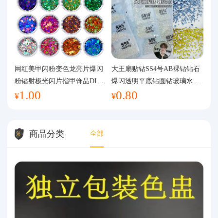
网红美甲闪粉变色龙亮片爆闪
大王扇贴钻SS4号AB裸钻钻石
粉镭射极光闪片指甲饰品DIY
爆闪透明平底钻圆钻玻璃水钻
1.00
0.80
手工流麻
美甲钻饰
¥
¥
商品分类
全部