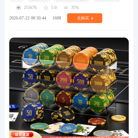
255676
5.0
35%
2026-07-22 08:50:44
1688
去购买