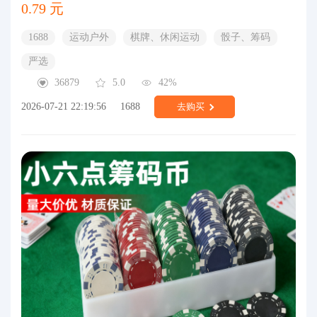
0.79 元
1688
运动户外
棋牌、休闲运动
骰子、筹码
严选
36879
5.0
42%
2026-07-21 22:19:56
1688
去购买