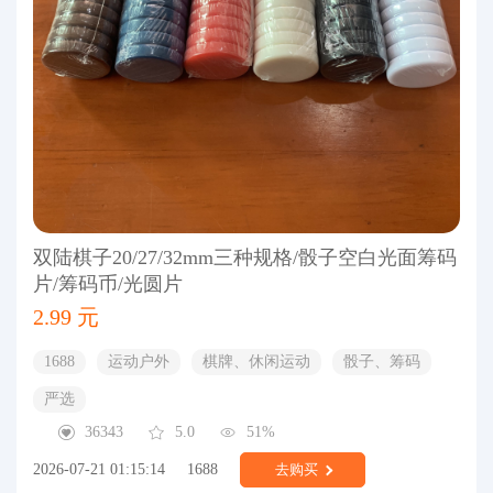
双陆棋子20/27/32mm三种规格/骰子空白光面筹码
片/筹码币/光圆片
2.99 元
1688
运动户外
棋牌、休闲运动
骰子、筹码
严选
36343
5.0
51%
2026-07-21 01:15:14
1688
去购买