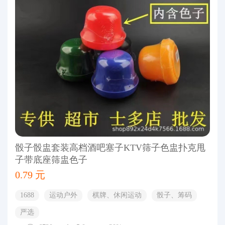
骰子骰盅套装高档酒吧塞子KTV筛子色盅扑克甩
子带底座筛盅色子
0.79 元
1688
运动户外
棋牌、休闲运动
骰子、筹码
严选