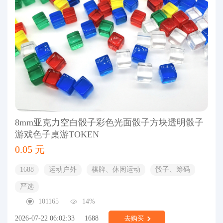
8mm亚克力空白骰子彩色光面骰子方块透明骰子
游戏色子桌游TOKEN
0.05 元
1688
运动户外
棋牌、休闲运动
骰子、筹码
严选
101165
14%
2026-07-22 06:02:33
1688
去购买