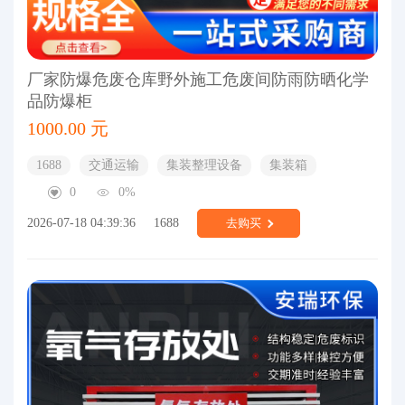
厂家防爆危废仓库野外施工危废间防雨防晒化学
品防爆柜
1000.00 元
1688
交通运输
集装整理设备
集装箱
0
0%
2026-07-18 04:39:36
1688
去购买