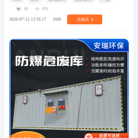
10
0%
2026-07-12 13:56:17
1688
去购买