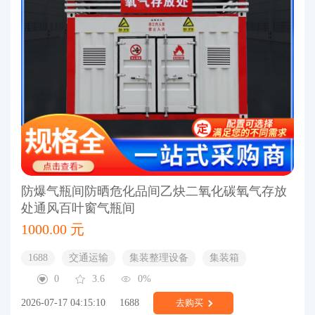
防爆气瓶间防晒危化品间乙炔二氧化碳氧气存放
处通风百叶窗气瓶间
1000.00 元
1688
交通运输
集装整理设备
集装箱
0
3.6
0%
2026-07-17 04:15:10
1688
去购买