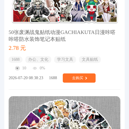
50张废渊战鬼贴纸动漫GACHIAKUTA日漫咔嗒
咔嗒防水装饰笔记本贴纸
2.78 元
1688
办公、文化
学习文具
文具贴纸
10
0%
2026-07-20 08:38:23
1688
去购买