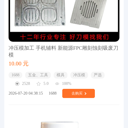
冲压模加工 手机辅料 新能源FPC雕刻蚀刻吸废刀
模
10.00 元
1688
五金、工具
模具
冲压模
严选
2528
5.0
100%
2026-07-20 04:38:15
1688
去购买