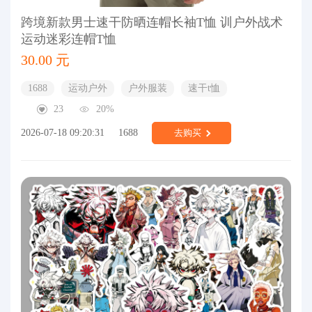
跨境新款男士速干防晒连帽长袖T恤 训户外战术
运动迷彩连帽T恤
30.00 元
1688
运动户外
户外服装
速干t恤
23
20%
2026-07-18 09:20:31
1688
去购买