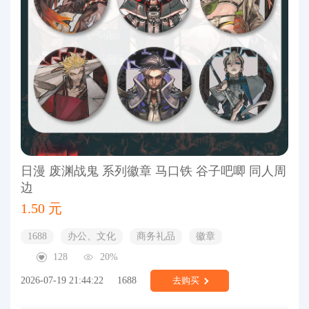
日漫 废渊战鬼 系列徽章 马口铁 谷子吧唧 同人周
边
1.50 元
1688
办公、文化
商务礼品
徽章
128
20%
2026-07-19 21:44:22
1688
去购买