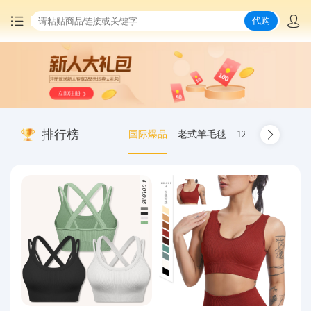
代购
首页
中国商品代购
排行榜
国际爆品
老式羊毛毯
12.00-20 truck inn
集运服务
爆品推荐
查询运单
最新公告
物流资讯