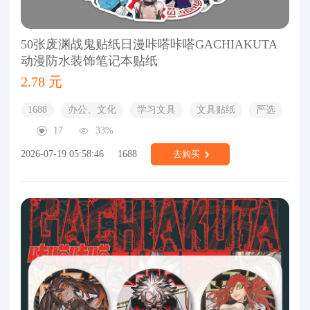
50张废渊战鬼贴纸日漫咔嗒咔嗒GACHIAKUTA
动漫防水装饰笔记本贴纸
2.78 元
1688
办公、文化
学习文具
文具贴纸
严选
17
33%
2026-07-19 05:58:46
1688
去购买