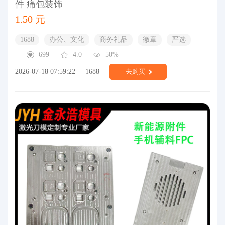
件 痛包装饰
1.50 元
1688
办公、文化
商务礼品
徽章
严选
699
4.0
50%
2026-07-18 07:59:22
1688
去购买