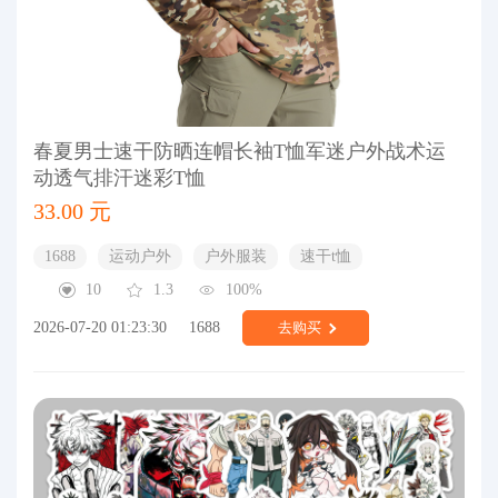
春夏男士速干防晒连帽长袖T恤军迷户外战术运
动透气排汗迷彩T恤
33.00 元
1688
运动户外
户外服装
速干t恤
10
1.3
100%
2026-07-20 01:23:30
1688
去购买