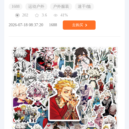
1688
运动户外
户外服装
速干t恤
202
3.6
41%
2026-07-18 08:37:20
1688
去购买