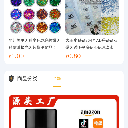
网红美甲闪粉变色龙亮片爆闪
大王扇贴钻SS4号AB裸钻钻石
粉镭射极光闪片指甲饰品DIY
爆闪透明平底钻圆钻玻璃水钻
1.00
0.80
手工流麻
美甲钻饰
¥
¥
商品分类
全部