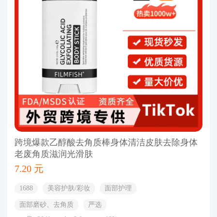
跨境爆款乙醇酸去角质棒身体清洁皮肤去除身体
老废角质滋润光滑肤
7.20 元
1688
美容护肤/彩妆
面部护理
面部磨砂、去角质
严选