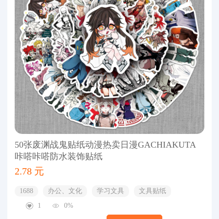
50张废渊战鬼贴纸动漫热卖日漫GACHIAKUTA
咔嗒咔嗒防水装饰贴纸
2.78 元
1688
办公、文化
学习文具
文具贴纸
1
0%