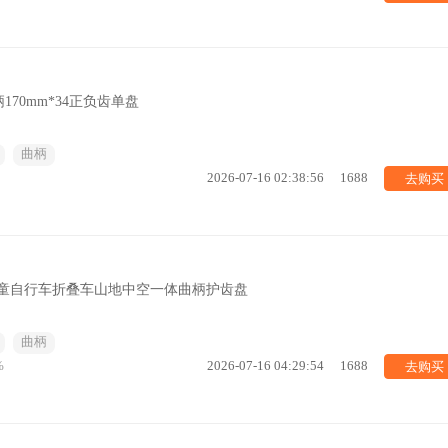
70mm*34正负齿单盘
曲柄
去购买
2026-07-16 02:38:56
1688
超轻儿童自行车折叠车山地中空一体曲柄护齿盘
曲柄
去购买
%
2026-07-16 04:29:54
1688