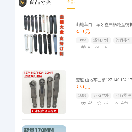
商品分类
全部
山地车自行车牙盘曲柄轮盘拐折
3.50 元
1688
运动户外
骑行零件
4
0%
变速 山地车曲柄127 140 152
3.50 元
1688
运动户外
骑行零件
29
5.0
25%