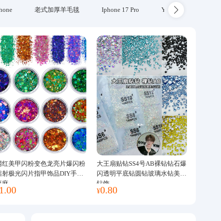
hone
老式加厚羊毛毯
Iphone 17 Pro
Yubikey
防火
网红美甲闪粉变色龙亮片爆闪粉
大王扇贴钻SS4号AB裸钻钻石爆
镭射极光闪片指甲饰品DIY手工
闪透明平底钻圆钻玻璃水钻美甲
流麻
钻饰
1.00
0.80
¥