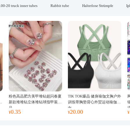
.00-20 truck inner tubes
Rabbit tube
Halterlose Strümpfe
Ip
粉色高品肥方美甲堆钻超闪春夏
TIK TOK爆品 健身瑜伽文胸户外
运
新款堆堆钻立体堆钻球指甲装饰
训练带胸垫背心外贸运动瑜伽服
品
女
0.35
20.00
¥
¥
¥