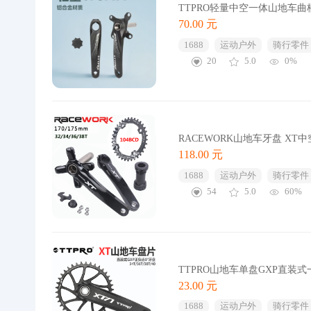
TTPRO轻量中空一体山地车曲柄1
70.00 元
1688
运动户外
骑行零件
20
5.0
0%
RACEWORK山地车牙盘 XT中
118.00 元
1688
运动户外
骑行零件
54
5.0
60%
TTPRO山地车单盘GXP直装式一体
23.00 元
1688
运动户外
骑行零件