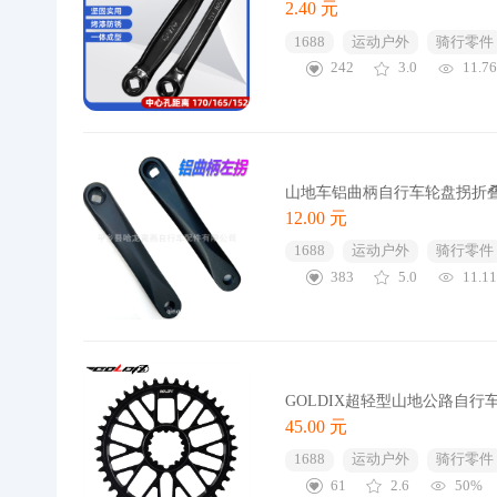
2.40 元
1688
运动户外
骑行零件
242
3.0
11.7
山地车铝曲柄自行车轮盘拐折叠
12.00 元
1688
运动户外
骑行零件
383
5.0
11.1
GOLDIX超轻型山地公路自行
45.00 元
1688
运动户外
骑行零件
61
2.6
50%