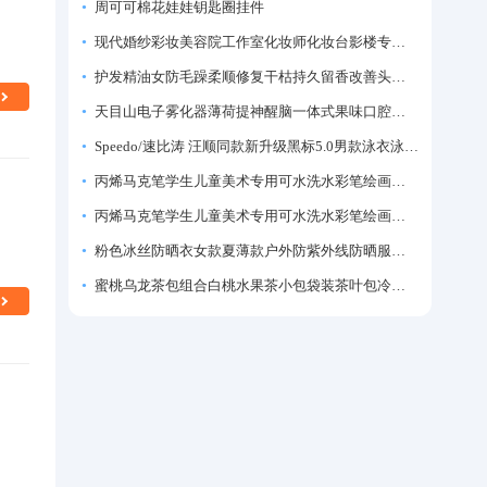
周可可棉花娃娃钥匙圈挂件
现代婚纱彩妆美容院工作室化妆师化妆台影楼专业化妆师专用梳妆台
护发精油女防毛躁柔顺修复干枯持久留香改善头发毛躁柔顺剂神器
天目山电子雾化器薄荷提神醒脑一体式果味口腔喷雾吸入式戒烟神器
Speedo/速比涛 汪顺同款新升级黑标5.0男款泳衣泳裤温泉游泳套装
丙烯马克笔学生儿童美术专用可水洗水彩笔绘画彩色涂鸦画笔不透色可叠色防水手绘diy丙烯颜料笔水性填色笔
丙烯马克笔学生儿童美术专用可水洗水彩笔绘画彩色涂鸦画笔不透色可叠色防水手绘diy丙烯颜料笔水性填色笔
粉色冰丝防晒衣女款夏薄款户外防紫外线防晒服修身紧身短外套上衣
蜜桃乌龙茶包组合白桃水果茶小包袋装茶叶包冷泡茶泡水喝的东西