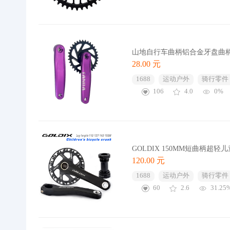
山地自行车曲柄铝合金牙盘曲柄1
28.00 元
1688
运动户外
骑行零件
106
4.0
0%
GOLDIX 150MM短曲柄
120.00 元
1688
运动户外
骑行零件
60
2.6
31.25