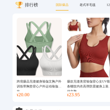
排行榜
国际爆品
老式羊毛毯
12
关于我们
跨境爆品无缝健身瑜伽文胸户外
爆款无缝美背瑜伽背心女UV领
训练带胸垫背心户外运动瑜伽服
条螺纹内衣高弹防震健身上装
女
动文胸
20.00
23.95
¥
¥