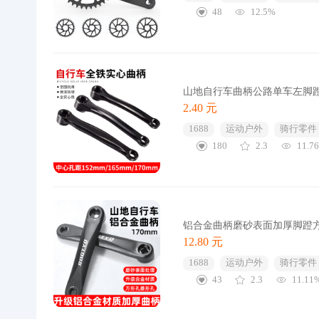
48
12.5%
山地自行车曲柄公路单车左脚蹬
2.40 元
1688
运动户外
骑行零件
180
2.3
11.7
铝合金曲柄磨砂表面加厚脚蹬方
12.80 元
1688
运动户外
骑行零件
43
2.3
11.11