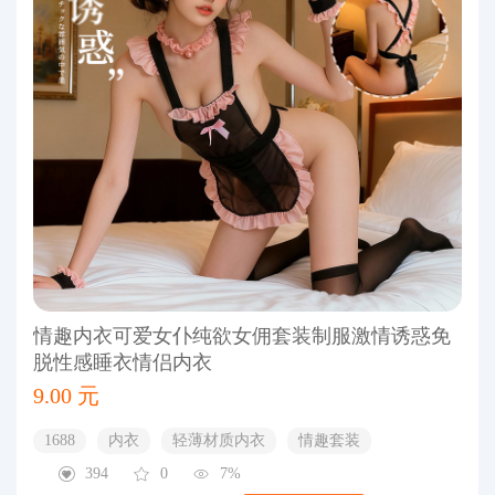
情趣内衣可爱女仆纯欲女佣套装制服激情诱惑免
脱性感睡衣情侣内衣
9.00 元
1688
内衣
轻薄材质内衣
情趣套装
394
0
7%