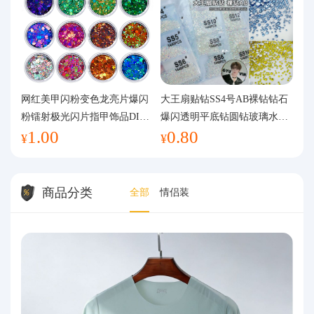
网红美甲闪粉变色龙亮片爆闪
大王扇贴钻SS4号AB裸钻钻石
粉镭射极光闪片指甲饰品DIY
爆闪透明平底钻圆钻玻璃水钻
1.00
0.80
手工流麻
美甲钻饰
¥
¥
商品分类
全部
情侣装