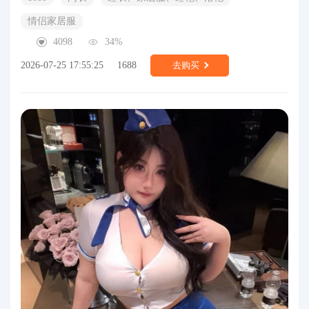
情侣家居服
4098
34%
2026-07-25 17:55:25
1688
去购买