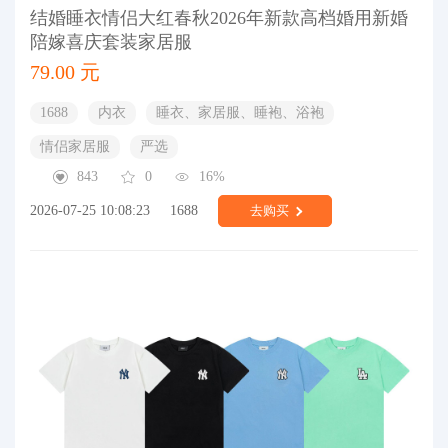
结婚睡衣情侣大红春秋2026年新款高档婚用新婚
陪嫁喜庆套装家居服
79.00 元
1688
内衣
睡衣、家居服、睡袍、浴袍
情侣家居服
严选
843
0
16%
2026-07-25 10:08:23
1688
去购买