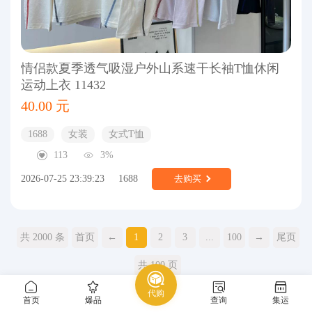
情侣款夏季透气吸湿户外山系速干长袖T恤休闲
运动上衣 11432
40.00 元
1688
女装
女式T恤
113
3%
2026-07-25 23:39:23
1688
去购买
共 2000 条
首页
←
1
2
3
...
100
→
尾页
共 100 页
代购
首页
爆品
查询
集运