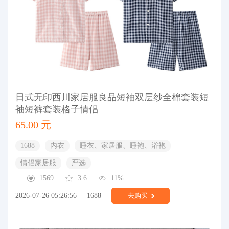
日式无印西川家居服良品短袖双层纱全棉套装短
袖短裤套装格子情侣
65.00 元
1688
内衣
睡衣、家居服、睡袍、浴袍
情侣家居服
严选
1569
3.6
11%
2026-07-26 05:26:56
1688
去购买