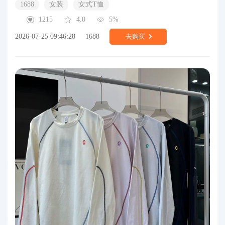
1688
女装
女式T恤
1215
4.0
5%
2026-07-25 09:46:28
1688
去购买