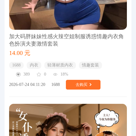
加大码胖妹妹性感火辣空姐制服诱惑情趣内衣角
色扮演夫妻激情套装
14.00 元
1688
内衣
轻薄材质内衣
情趣套装
389
0
18%
2026-07-24 04:11:20
1688
去购买