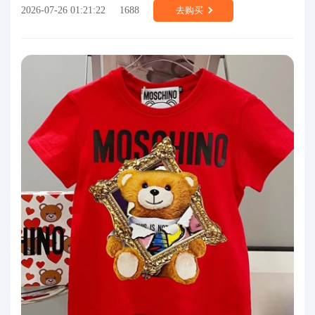
2026-07-26 01:21:22
1688
去购买