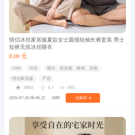
情侣冰丝家居服夏款女士圆领短袖长裤套装 男士
短裤无痕冰丝睡衣
8.00 元
1688
内衣
睡衣、家居服、睡袍、浴袍
情侣家居服
严选
38861
4.3
60%
2026-07-26 00:46:22
1688
去购买