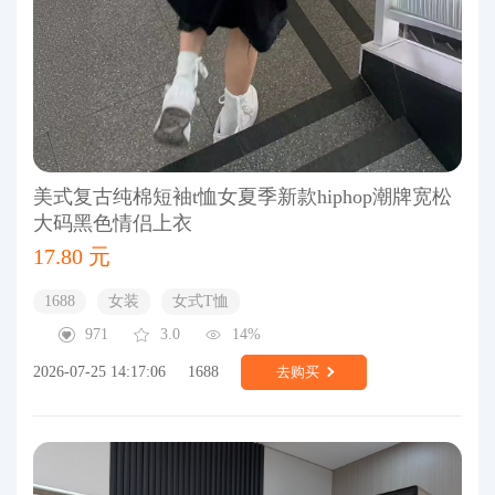
美式复古纯棉短袖t恤女夏季新款hiphop潮牌宽松
大码黑色情侣上衣
17.80 元
1688
女装
女式T恤
971
3.0
14%
2026-07-25 14:17:06
1688
去购买