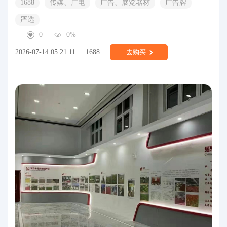
1688
传媒、广电
广告、展览器材
广告牌
严选
0
0%
2026-07-14 05:21:11
1688
去购买