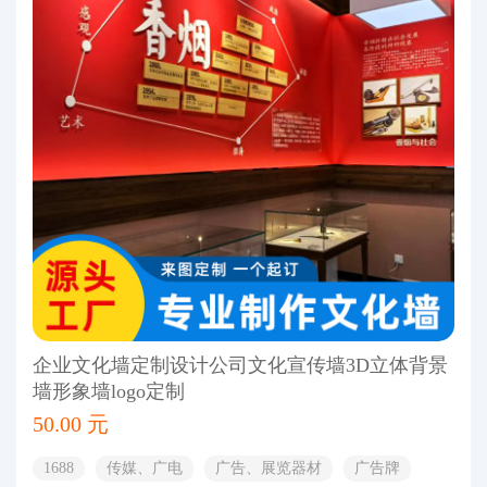
企业文化墙定制设计公司文化宣传墙3D立体背景
墙形象墙logo定制
50.00 元
1688
传媒、广电
广告、展览器材
广告牌