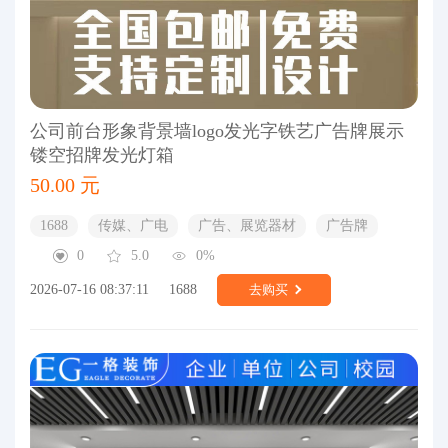
公司前台形象背景墙logo发光字铁艺广告牌展示
镂空招牌发光灯箱
50.00 元
1688
传媒、广电
广告、展览器材
广告牌
0
5.0
0%
2026-07-16 08:37:11
1688
去购买