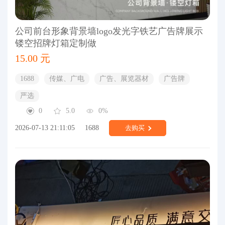
公司前台形象背景墙logo发光字铁艺广告牌展示
镂空招牌灯箱定制做
15.00 元
1688
传媒、广电
广告、展览器材
广告牌
严选
0
5.0
0%
2026-07-13 21:11:05
1688
去购买