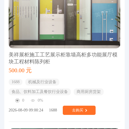
美祥展柜施工工艺展示柜靠墙高柜多功能展厅模
块工程材料陈列柜
500.00 元
1688
机械及行业设备
食品、饮料加工及餐饮行业设备
商用厨房货架
0
0%
2026-08-09 09:00:24
1688
去购买