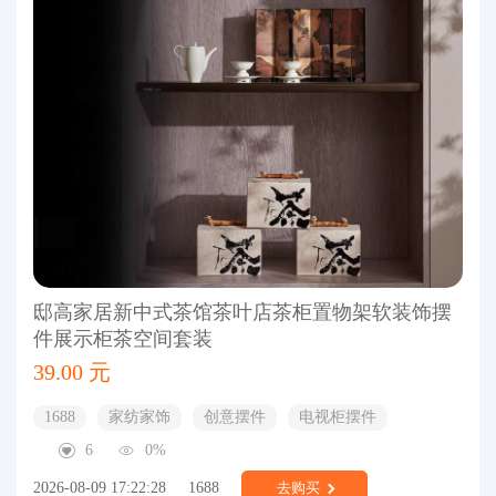
邸高家居新中式茶馆茶叶店茶柜置物架软装饰摆
件展示柜茶空间套装
39.00 元
1688
家纺家饰
创意摆件
电视柜摆件
6
0%
2026-08-09 17:22:28
1688
去购买