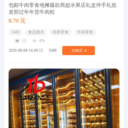
包邮牛肉零食地摊爆款商超水果店礼盒伴手礼批
发部过年年货牛肉粒
8.70 元
1688
食品酒水
肉类零食
牛肉零食
12
0%
2026-08-08 14:49:15
1688
去购买