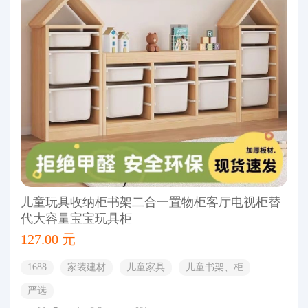
儿童玩具收纳柜书架二合一置物柜客厅电视柜替
代大容量宝宝玩具柜
127.00 元
1688
家装建材
儿童家具
儿童书架、柜
严选