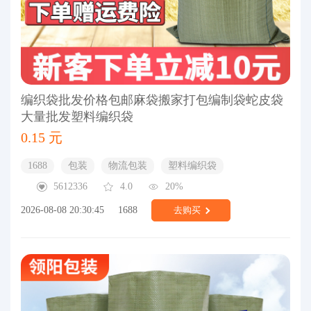
编织袋批发价格包邮麻袋搬家打包编制袋蛇皮袋
大量批发塑料编织袋
0.15 元
1688
包装
物流包装
塑料编织袋
5612336
4.0
20%
2026-08-08 20:30:45
1688
去购买