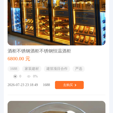
酒柜不锈钢酒柜不锈钢恒温酒柜
6800.00 元
1688
家装建材
建筑项目合作
严选
0
0%
2026-07-23 23:18:49
1688
去购买