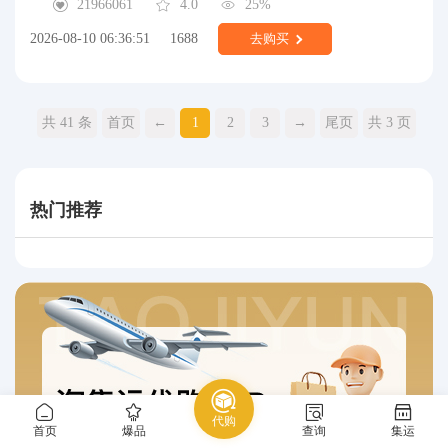
21966061
4.0
25%
2026-08-10 06:36:51
1688
去购买
共 41 条
首页
←
1
2
3
→
尾页
共 3 页
热门推荐
代购
首页
爆品
查询
集运