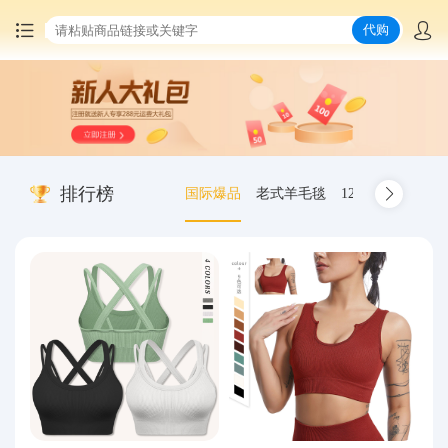
代购
首页
中国商品代购
排行榜
国际爆品
老式羊毛毯
12.00-20 truck inn
集运服务
爆品推荐
查询运单
最新公告
物流资讯