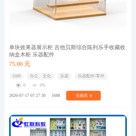
单块效果器展示柜 吉他贝斯综合陈列乐手收藏收
纳盒木柜 乐器配件
75.00 元
1688
办公、文化
乐器
乐器配件/零件
0
0%
2026-07-17 07:27:30
1688
去购买