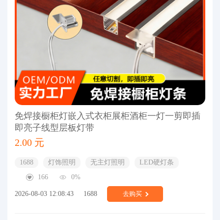
免焊接橱柜灯嵌入式衣柜展柜酒柜一灯一剪即插
即亮子线型层板灯带
2.00 元
1688
灯饰照明
无主灯照明
LED硬灯条
166
0%
2026-08-03 12:08:43
1688
去购买