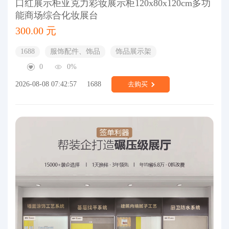
口红展示柜亚克力彩妆展示柜120x80x120cm多功
能商场综合化妆展台
300.00 元
1688
服饰配件、饰品
饰品展示架
0
0%
2026-08-08 07:42:57
1688
去购买