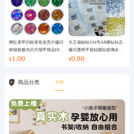
网红美甲闪粉变色龙亮片爆闪
大王扇贴钻SS4号AB裸钻钻石
粉镭射极光闪片指甲饰品DIY
爆闪透明平底钻圆钻玻璃水钻
1.00
0.80
手工流麻
美甲钻饰
¥
¥
商品分类
全部