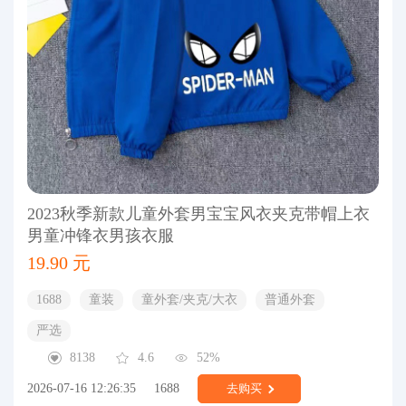
2023秋季新款儿童外套男宝宝风衣夹克带帽上衣
男童冲锋衣男孩衣服
19.90 元
1688
童装
童外套/夹克/大衣
普通外套
严选
8138
4.6
52%
2026-07-16 12:26:35
1688
去购买