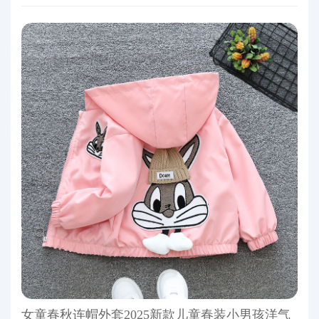
女童春秋连帽外套2025新款儿童春装小男孩洋气