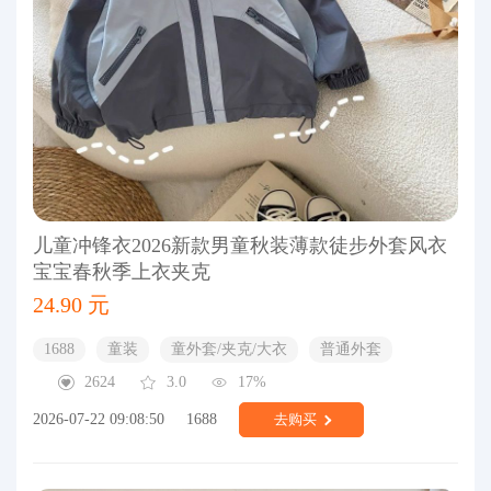
儿童冲锋衣2026新款男童秋装薄款徒步外套风衣
宝宝春秋季上衣夹克
24.90 元
1688
童装
童外套/夹克/大衣
普通外套
2624
3.0
17%
2026-07-22 09:08:50
1688
去购买