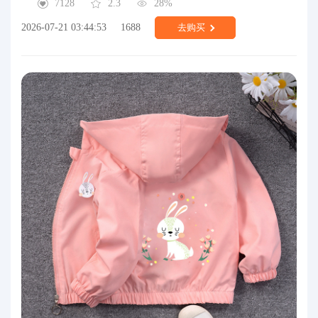
7128
2.3
28%
2026-07-21 03:44:53
1688
去购买