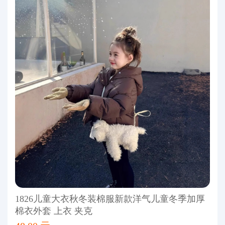
1826儿童大衣秋冬装棉服新款洋气儿童冬季加厚
棉衣外套 上衣 夹克