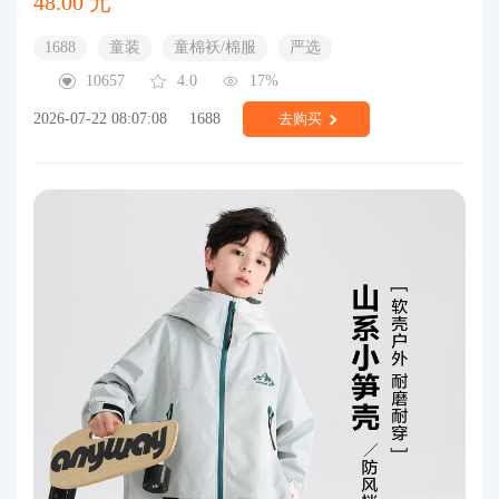
48.00 元
1688
童装
童棉袄/棉服
严选
10657
4.0
17%
2026-07-22 08:07:08
1688
去购买