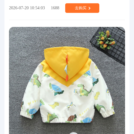
2026-07-20 10:54:03
1688
去购买