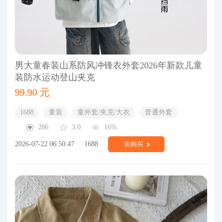
男大童春装山系防风冲锋衣外套2026年新款儿童
装防水运动登山夹克
99.90 元
1688
童装
童外套/夹克/大衣
普通外套
206
3.0
16%
2026-07-22 06:50:47
1688
去购买