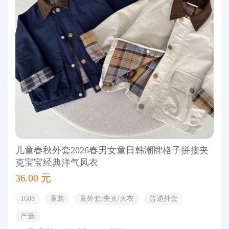
儿童春秋外套2026春男女童日韩潮牌格子拼接夹
克宝宝经典洋气风衣
36.00 元
1688
童装
童外套/夹克/大衣
普通外套
严选